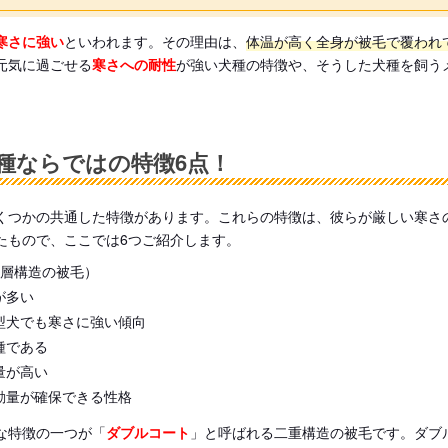
寒さに強い
といわれます。その理由は、
体温が高く全身が被毛で覆われ
元気に過ごせる
寒さへの耐性
が強い犬種の特徴や、そうした犬種を飼う
種ならではの特徴6点！
くつかの共通した特徴があります。これらの特徴は、彼らが厳しい寒さ
たもので、ここでは6つご紹介します。
2層構造の被毛）
が多い
型犬でも寒さに強い傾向
種である
量が高い
動量が確保できる性格
な特徴の一つが「
ダブルコート
」と呼ばれる二重構造の被毛です。ダブ