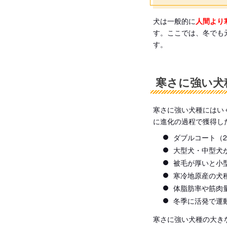
犬は一般的に
人間より
す。ここでは、冬でも
す。
寒さに強い犬
寒さに強い犬種にはい
に進化の過程で獲得し
ダブルコート（
大型犬・中型犬
被毛が厚いと小
寒冷地原産の犬
体脂肪率や筋肉
冬季に活発で運
寒さに強い犬種の大き