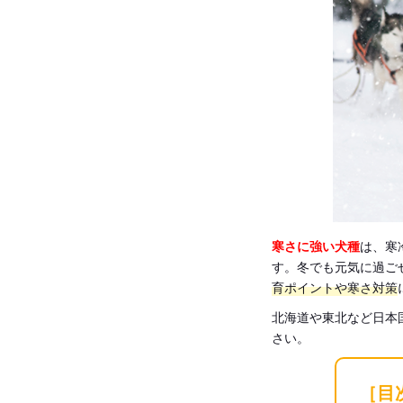
寒さに強い犬種
は、寒
す。冬でも元気に過ご
育ポイントや寒さ対策
北海道や東北など日本
さい。
［目