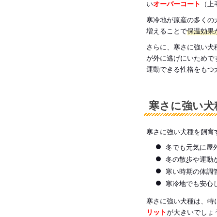
い
オーバーコート
（上
寒冷地が原産の多くの
増えることで
保温効果
さらに、寒さに強い犬
が外に逃げにいためで
運動できる性格をもつ
寒さに強い犬
寒さに強い犬種を飼育
冬でも元気に屋
冬の散歩や運動
寒い時期の体調
寒冷地でも安心
寒さに強い犬種は、特
リット
が大きいでしょ