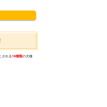
！
とされる
16種類
の犬種