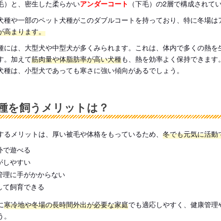
毛）と、密生した柔らかい
アンダーコート
（下毛）の2層で構成されて
犬種や一部のペット犬種がこのダブルコートを持っており、特に冬場は
が高まります。
種には、大型犬や中型犬が多くみられます。これは、体内で多くの熱を
す。加えて
筋肉量や体脂肪率が高い犬種
も、熱を効率よく保持できます
犬種は、小型犬であっても寒さに強い傾向があるでしょう。
種を飼うメリットは？
するメリットは、厚い被毛や体格をもっているため、
冬でも元気に活動
外で遊べる
がしやすい
管理に手がかからない
して飼育できる
に
寒冷地や冬場の長時間外出が必要な家庭
でも適応しやすく、健康管理
う。