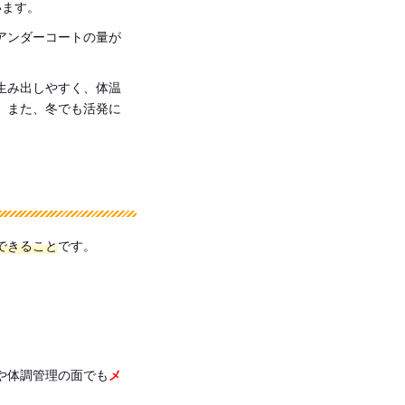
います。
アンダーコートの量が
生み出しやすく、体温
。また、冬でも活発に
できること
です。
や体調管理の面でも
メ