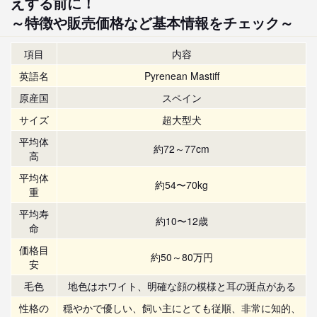
えする前に！
～特徴や販売価格など基本情報をチェック～
項目
内容
英語名
Pyrenean Mastiff
原産国
スペイン
サイズ
超大型犬
平均体
約72～77cm
高
平均体
約54〜70kg
重
平均寿
約10〜12歳
命
価格目
約50～80万円
安
毛色
地色はホワイト、明確な顔の模様と耳の斑点がある
性格の
穏やかで優しい、飼い主にとても従順、非常に知的、