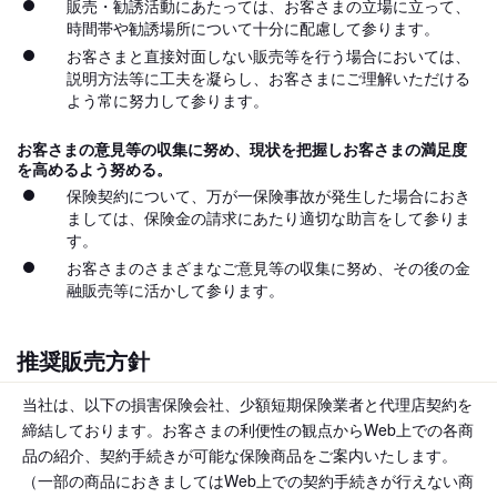
販売・勧誘活動にあたっては、お客さまの立場に立って、
時間帯や勧誘場所について十分に配慮して参ります。
お客さまと直接対面しない販売等を行う場合においては、
説明方法等に工夫を凝らし、お客さまにご理解いただける
よう常に努力して参ります。
お客さまの意見等の収集に努め、現状を把握しお客さまの満足度
を高めるよう努める。
保険契約について、万が一保険事故が発生した場合におき
ましては、保険金の請求にあたり適切な助言をして参りま
す。
お客さまのさまざまなご意見等の収集に努め、その後の金
融販売等に活かして参ります。
推奨販売方針
当社は、以下の損害保険会社、少額短期保険業者と代理店契約を
締結しております。お客さまの利便性の観点からWeb上での各商
品の紹介、契約手続きが可能な保険商品をご案内いたします。
（一部の商品におきましてはWeb上での契約手続きが行えない商