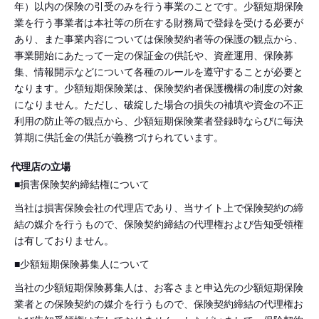
年）以内の保険の引受のみを行う事業のことです。少額短期保険
業を行う事業者は本社等の所在する財務局で登録を受ける必要が
あり、また事業内容については保険契約者等の保護の観点から、
事業開始にあたって一定の保証金の供託や、資産運用、保険募
集、情報開示などについて各種のルールを遵守することが必要と
なります。少額短期保険業は、保険契約者保護機構の制度の対象
になりません。ただし、破綻した場合の損失の補填や資金の不正
利用の防止等の観点から、少額短期保険業者登録時ならびに毎決
算期に供託金の供託が義務づけられています。
代理店の立場
■損害保険契約締結権について
当社は損害保険会社の代理店であり、当サイト上で保険契約の締
結の媒介を行うもので、保険契約締結の代理権および告知受領権
は有しておりません。
■少額短期保険募集人について
当社の少額短期保険募集人は、お客さまと申込先の少額短期保険
業者との保険契約の媒介を行うもので、保険契約締結の代理権お