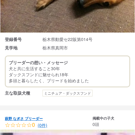
登録番号
栃木県動愛セ22販第014号
見学地
栃木県真岡市
ブリーダーの想い・メッセージ
犬と共に生活すること30年
ダックスフンドに魅せられ18年
主な取扱犬種
ミニチュア・ダックスフンド
掲載中の子犬
萩野 なぎさ ブリーダー
☆☆☆☆☆0
0頭
(0件)