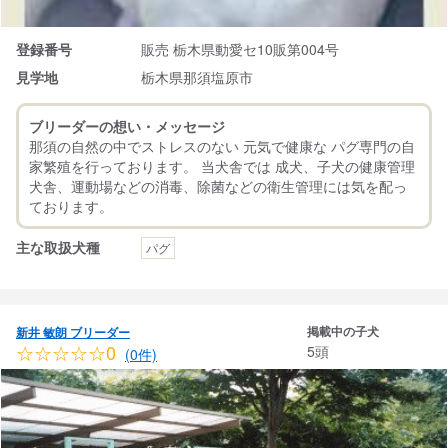
登録番号
販売 栃木県動愛セ10販第004号
見学地
栃木県那須塩原市
ブリーダーの想い・メッセージ
那須の自然の中でストレスのない 元気で健康な パグ専門の自
家繁殖を行っております。 当犬舎では 成犬、子犬の健康管理
犬舎、運動場などの消毒、除菌などの衛生管理には気を配っ
主な取扱犬種
パグ
掲載中の子犬
新井 敏朗 ブリーダー
☆☆☆☆☆0
5頭
(0件)