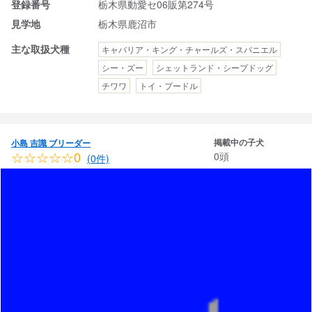
登録番号
栃木県動愛セ06販第274号
見学地
栃木県鹿沼市
主な取扱犬種
キャバリア・キング・チャールズ・スパニエル
シー・ズー
シェットランド・シープドッグ
チワワ
トイ・プードル
掲載中の子犬
小島 吉識 ブリーダー
☆☆☆☆☆0
0頭
(0件)