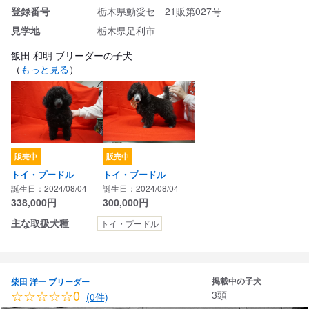
登録番号
栃木県動愛セ 21販第027号
見学地
栃木県足利市
飯田 和明 ブリーダーの子犬
（
もっと見る
）
販売中
販売中
トイ・プードル
トイ・プードル
誕生日：2024/08/04
誕生日：2024/08/04
338,000
円
300,000
円
主な取扱犬種
トイ・プードル
掲載中の子犬
柴田 洋一 ブリーダー
☆☆☆☆☆0
3頭
(0件)