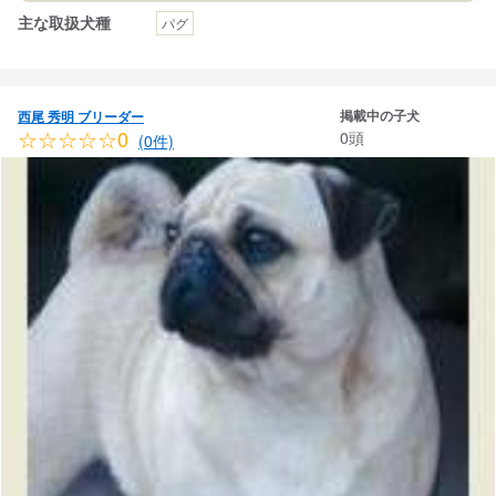
主な取扱犬種
パグ
掲載中の子犬
西尾 秀明 ブリーダー
☆☆☆☆☆0
0頭
(0件)