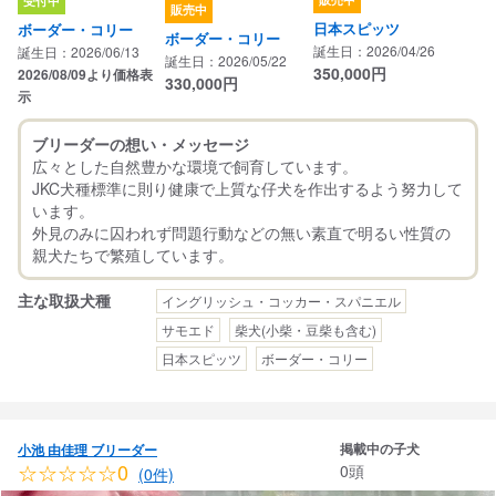
受付中
販売中
日本スピッツ
ボーダー・コリー
ボーダー・コリー
誕生日：2026/04/26
誕生日：2026/06/13
誕生日：2026/05/22
350,000
円
2026/08/09より価格表
330,000
円
示
ブリーダーの想い・メッセージ
広々とした自然豊かな環境で飼育しています。
JKC犬種標準に則り健康で上質な仔犬を作出するよう努力して
います。
外見のみに囚われず問題行動などの無い素直で明るい性質の
主な取扱犬種
イングリッシュ・コッカー・スパニエル
サモエド
柴犬(小柴・豆柴も含む)
日本スピッツ
ボーダー・コリー
掲載中の子犬
小池 由佳理 ブリーダー
☆☆☆☆☆0
0頭
(0件)