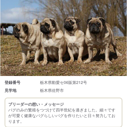
登録番号
栃木県動愛セ06販第212号
見学地
栃木県佐野市
ブリーダーの想い・メッセージ
パグのみの繁殖をつづけて四半世紀を過ぎました。細々です
が可愛く健康なパグらしいパグを作りたいと日々努力してお