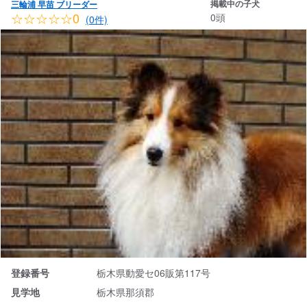
掲載中の子犬
三輪浦 早苗 ブリーダー
☆☆☆☆☆0
0頭
(0件)
登録番号
栃木県動愛セ06販第117号
見学地
栃木県那須郡