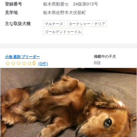
登録番号
栃木県動愛セ 24販第013号
見学地
栃木県佐野市犬伏新町
主な取扱犬種
マルチーズ
ヨークシャー・テリア
ゴールデンドゥードル
掲載中の子犬
小池 昌則 ブリーダー
☆☆☆☆☆0
0頭
(0件)