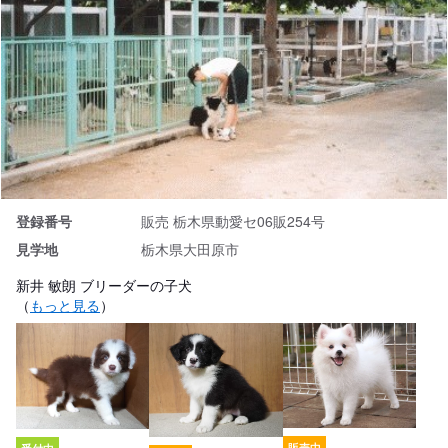
登録番号
販売 栃木県動愛セ06販254号
見学地
栃木県大田原市
新井 敏朗 ブリーダーの子犬
（
もっと見る
）
販売中