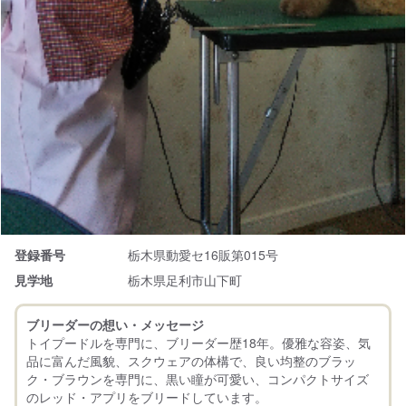
登録番号
栃木県動愛セ16販第015号
見学地
栃木県足利市山下町
ブリーダーの想い・メッセージ
トイプードルを専門に、ブリーダー歴18年。優雅な容姿、気
品に富んだ風貌、スクウェアの体構で、良い均整のブラッ
ク・ブラウンを専門に、黒い瞳が可愛い、コンパクトサイズ