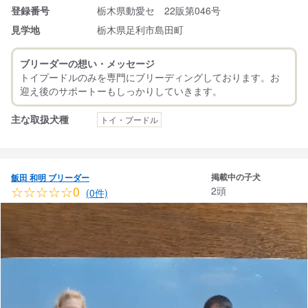
登録番号
栃木県動愛セ 22販第046号
見学地
栃木県足利市島田町
ブリーダーの想い・メッセージ
トイプードルのみを専門にブリーディングしております。お
主な取扱犬種
トイ・プードル
掲載中の子犬
飯田 和明 ブリーダー
☆☆☆☆☆0
2頭
(0件)