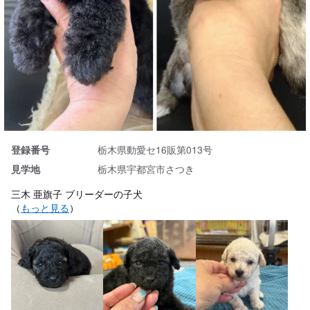
登録番号
栃木県動愛セ16販第013号
見学地
栃木県宇都宮市さつき
三木 亜旗子 ブリーダーの子犬
（
もっと見る
）