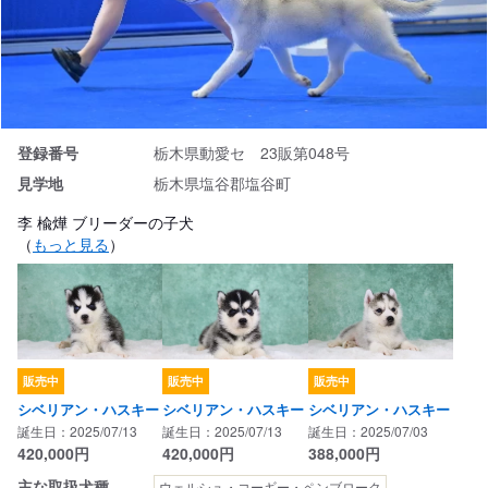
登録番号
栃木県動愛セ 23販第048号
見学地
栃木県塩谷郡塩谷町
李 楡燁 ブリーダーの子犬
（
もっと見る
）
販売中
販売中
販売中
シベリアン・ハスキー
シベリアン・ハスキー
シベリアン・ハスキー
誕生日：2025/07/13
誕生日：2025/07/13
誕生日：2025/07/03
420,000
円
420,000
円
388,000
円
主な取扱犬種
ウェルシュ・コーギー・ペンブローク