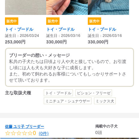
販売中
販売中
販売中
トイ・プードル
トイ・プードル
トイ・プードル
誕生日：2026/03/24
誕生日：2026/03/16
誕生日：2026/03/16
253,000
円
330,000
円
330,000
円
ブリーダーの想い・メッセージ
私共の子犬たちは日頃より人や犬と接しているので、お引渡
し頃には人も犬も大好きな子に成長します。
また、初めて飼われるお客様についてもしっかりサポートさ
主な取扱犬種
トイ・プードル
ビション・フリーゼ
ミニチュア・シュナウザー
ミックス犬
掲載中の子犬
佐藤 ユリ子 ブリーダー
☆☆☆☆☆0
0頭
(0件)