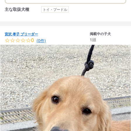
主な取扱犬種
トイ・プードル
掲載中の子犬
宮沢 孝子 ブリーダー
☆☆☆☆☆0
1頭
(0件)