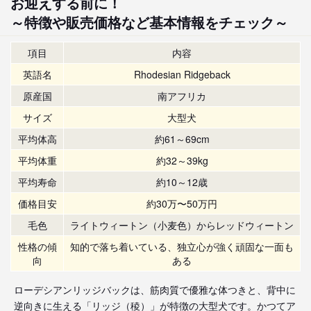
お迎えする前に！
～特徴や販売価格など基本情報をチェック～
項目
内容
英語名
Rhodesian Ridgeback
原産国
南アフリカ
サイズ
大型犬
平均体高
約61～69cm
平均体重
約32～39kg
平均寿命
約10～12歳
価格目安
約30万〜50万円
毛色
ライトウィートン（小麦色）からレッドウィートン
性格の傾
知的で落ち着いている、独立心が強く頑固な一面も
向
ある
ローデシアンリッジバックは、筋肉質で優雅な体つきと、背中に
逆向きに生える「リッジ（稜）」が特徴の大型犬です。かつてア