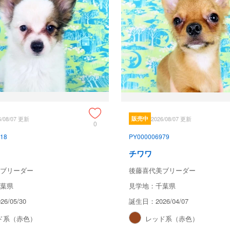
6/08/07 更新
販売中
2026/08/07 更新
0
18
PY000006979
チワワ
ブリーダー
後藤喜代美ブリーダー
葉県
見学地：千葉県
6/05/30
誕生日：2026/04/07
ド系（赤色）
レッド系（赤色）