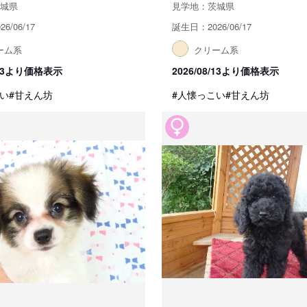
城県
見学地：茨城県
6/06/17
誕生日：2026/06/17
ーム系
クリーム系
8/13より価格表示
2026/08/13より価格表示
い
#甘えん坊
#人懐っこい
#甘えん坊