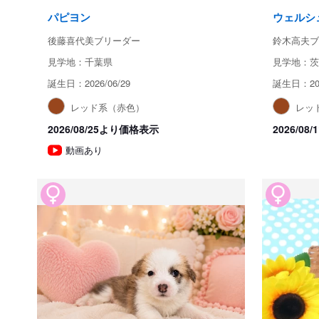
パピヨン
ウェルシ
後藤喜代美ブリーダー
鈴木高夫ブ
見学地：千葉県
見学地：茨
誕生日：2026/06/29
誕生日：202
レッド系（赤色）
レッ
2026/08/25より価格表示
2026/0
動画あり