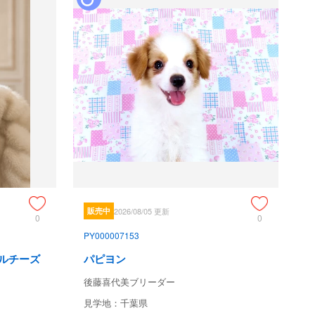
販売中
2026/08/05 更新
0
0
PY000007153
マルチーズ
パピヨン
後藤喜代美ブリーダー
見学地：千葉県