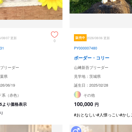
6/08/07 更新
販売中
2026/08/06 更新
0
31
PY000007480
ボーダー・コリー
ブリーダー
山﨑新吾ブリーダー
葉県
見学地：茨城県
6/06/19
誕生日：2025/02/28
ド系（赤色）
その他
100,000
8/15より価格表示
円
り
#おとなしい
#人懐っこい
#かし