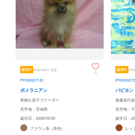
販売中
2026/08/07 更新
販売中
202
0
PY000007181
PY0000072
ポメラニアン
パピヨン
青柳久美子ブリーダー
後藤喜代美
見学地：茨城県
見学地：千
誕生日：2026/03/29
誕生日：202
ブラウン系（茶色）
レッ