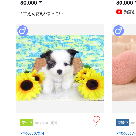
80,000
80,000
円
動画あ
#甘えん坊
#人懐っこい
受付中
2026/08/07 更新
商談中
202
0
PY000007374
PY0000074