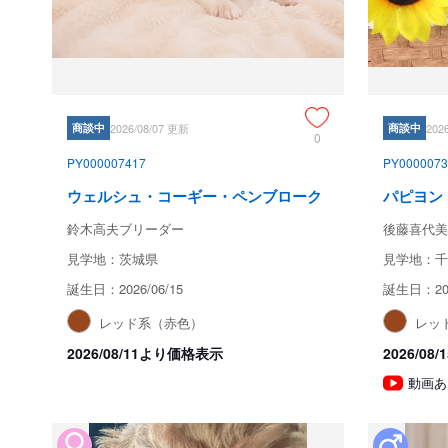
商談中
2026/08/07 更新
商談中
202
0
PY000007417
PY0000073
ウェルシュ・コーギー・ペンブローク
パピヨン
鈴木高夫ブリーダー
後藤喜代美
見学地：茨城県
見学地：千
誕生日：2026/06/15
誕生日：202
レッド系（赤色）
レッ
2026/08/11より価格表示
2026/0
動画あ