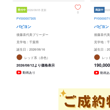
受付中
2026/08/05 更新
商談中
202
0
PY000007305
PY0000071
パピヨン
パピヨン
後藤喜代美ブリーダー
後藤喜代美
見学地：千葉県
見学地：千
誕生日：2026/06/16
誕生日：202
レッド系（赤色）
レッ
190,000
2026/08/12より価格表示
動画あり
動画あ