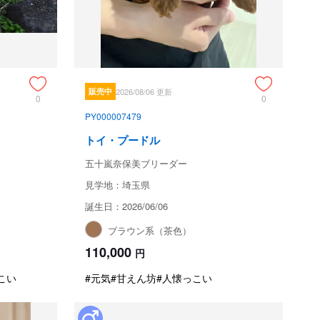
販売中
2026/08/06 更新
0
0
PY000007479
トイ・プードル
五十嵐奈保美ブリーダー
見学地：埼玉県
誕生日：2026/06/06
ブラウン系（茶色）
110,000
円
こい
#元気
#甘えん坊
#人懐っこい