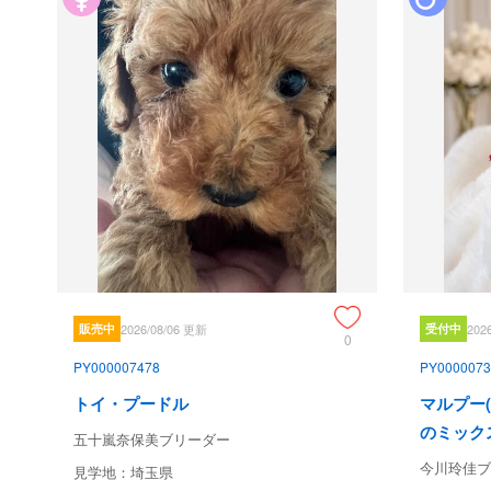
販売中
2026/08/06 更新
受付中
202
0
PY000007478
PY0000073
トイ・プードル
マルプー
のミック
五十嵐奈保美ブリーダー
今川玲佳ブ
見学地：埼玉県