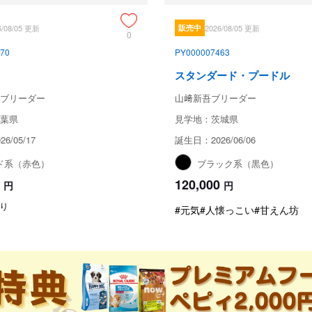
6/08/05 更新
販売中
2026/08/05 更新
0
70
PY000007463
スタンダード・プードル
ブリーダー
山﨑新吾ブリーダー
葉県
見学地：茨城県
6/05/17
誕生日：2026/06/06
ド系（赤色）
ブラック系（黒色）
120,000
円
円
り
#元気
#人懐っこい
#甘えん坊