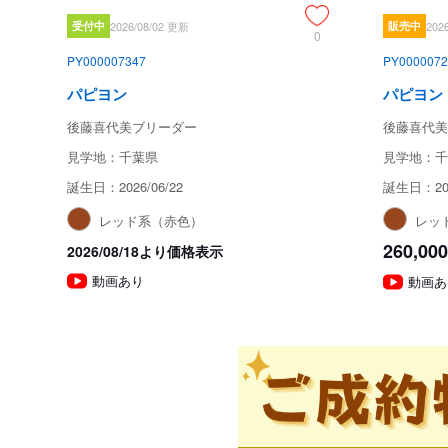
受付中
2026/08/02 更新
販売中
202
0
PY000007347
PY0000072
パピヨン
パピヨン
後藤喜代美ブリーダー
後藤喜代美
見学地：千葉県
見学地：千
誕生日：2026/06/22
誕生日：202
レッド系（赤色）
レッ
260,000
2026/08/18より価格表示
動画あり
動画あ