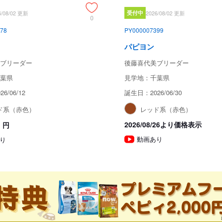
6/08/02 更新
受付中
2026/08/02 更新
0
78
PY000007399
パピヨン
ブリーダー
後藤喜代美ブリーダー
葉県
見学地：千葉県
6/06/12
誕生日：2026/06/30
ド系（赤色）
レッド系（赤色）
2026/08/26より価格表示
円
動画あり
り