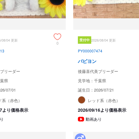
6/08/04 更新
受付中
2026/08/04 更新
0
13
PY000007474
パピヨン
ブリーダー
後藤喜代美ブリーダー
葉県
見学地：千葉県
6/07/01
誕生日：2026/07/21
ド系（赤色）
レッド系（赤色）
8/27より価格表示
2026/09/16より価格表示
り
動画あり