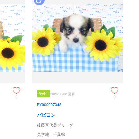
受付中
2026/08/02 更新
0
0
PY000007348
パピヨン
後藤喜代美ブリーダー
見学地：千葉県