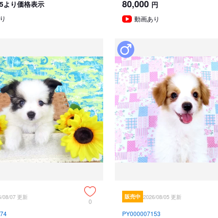
80,000
8/15より価格表示
円
り
動画あり
6/08/07 更新
販売中
2026/08/05 更新
0
74
PY000007153