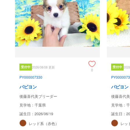
受付中
2026/08/08 更新
受付中
202
0
PY000007330
PY0000073
パピヨン
パピヨン
後藤喜代美ブリーダー
後藤喜代美
見学地：千葉県
見学地：千
誕生日：2026/06/19
誕生日：202
レッド系（赤色）
レッ