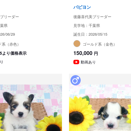
パピヨン
ブリーダー
後藤喜代美ブリーダー
葉県
見学地：千葉県
6/06/29
誕生日：2026/05/15
ド系（赤色）
ゴールド系（金色）
150,000
8/25より価格表示
円
り
動画あり