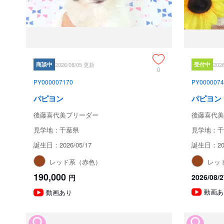
商談中
2026/08/05 更新
受付中
202
0
PY000007170
PY0000074
パピヨン
パピヨン
後藤喜代美ブリーダー
後藤喜代美
見学地：千葉県
見学地：千
誕生日：2026/05/17
誕生日：202
レッド系（赤色）
レッ
190,000
2026/0
円
動画あ
動画あり