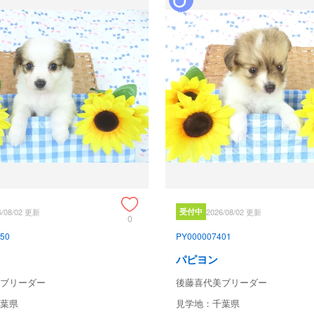
6/08/02 更新
受付中
2026/08/02 更新
0
50
PY000007401
パピヨン
ブリーダー
後藤喜代美ブリーダー
葉県
見学地：千葉県