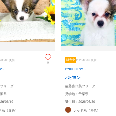
6/08/08 更新
販売中
2026/08/07 更新
0
28
PY000007218
パピヨン
ブリーダー
後藤喜代美ブリーダー
葉県
見学地：千葉県
6/06/19
誕生日：2026/05/30
ド系（赤色）
レッド系（赤色）