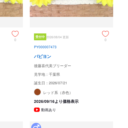
受付中
2026/08/04 更新
0
0
PY000007473
パピヨン
後藤喜代美ブリーダー
見学地：千葉県
誕生日：2026/07/21
レッド系（赤色）
2026/09/16より価格表示
動画あり