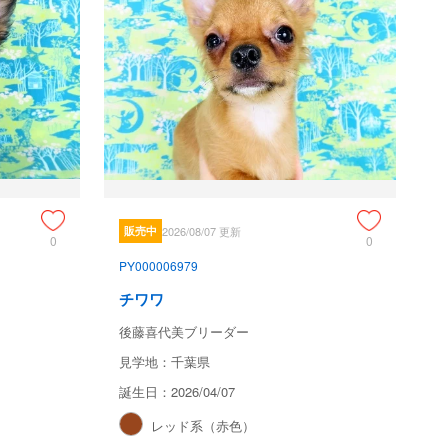
販売中
2026/08/07 更新
0
0
PY000006979
チワワ
後藤喜代美ブリーダー
見学地：千葉県
誕生日：2026/04/07
レッド系（赤色）