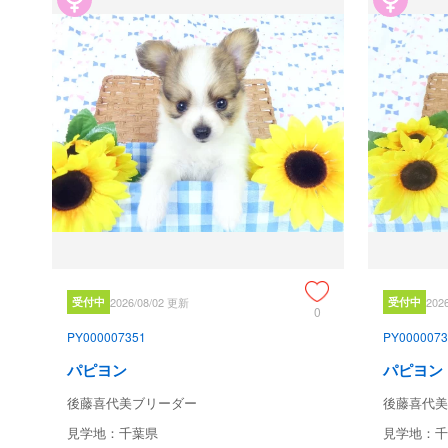
受付中
2026/08/02 更新
受付中
202
0
PY000007351
PY0000073
パピヨン
パピヨン
後藤喜代美ブリーダー
後藤喜代美
見学地：千葉県
見学地：千