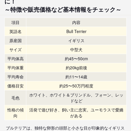
に！
～特徴や販売価格など基本情報をチェック～
項目
内容
英語名
Bull Terrier
原産国
イギリス
サイズ
中型犬
平均体高
約45〜50cm
平均体重
約20kg前後
平均寿命
約11〜14歳
価格目安
約25〜50万円程度
ホワイト、ホワイト＆ブリンドル、フォーン、レッ
毛色
ドなど
性格の傾
活発で遊び好き、飼い主に忠実。ユーモラスで愛嬌
向
がある
ブルテリアは、独特な卵形の頭部と小さな目が印象的なイギリス