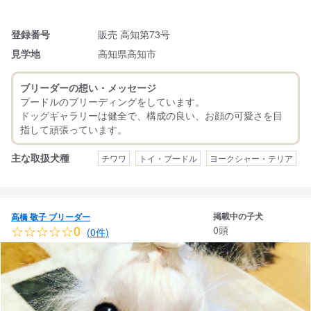
登録番号
販売 高知第73号
見学地
高知県高知市
ブリーダーの想い・メッセージ
プードルのブリーディングをしています。
ドッグギャラリーは健全で、構成の良い、お顔の可愛さを目
主な取扱犬種
チワワ
トイ・プードル
ヨークシャー・テリア
掲載中の子犬
高橋 敬子 ブリーダー
☆☆☆☆☆0
0頭
(0件)