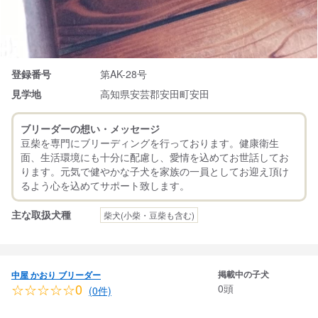
登録番号
第AK-28号
見学地
高知県安芸郡安田町安田
ブリーダーの想い・メッセージ
豆柴を専門にブリーディングを行っております。健康衛生
面、生活環境にも十分に配慮し、愛情を込めてお世話してお
ります。元気で健やかな子犬を家族の一員としてお迎え頂け
主な取扱犬種
柴犬(小柴・豆柴も含む)
掲載中の子犬
中屋 かおり ブリーダー
☆☆☆☆☆0
0頭
(0件)