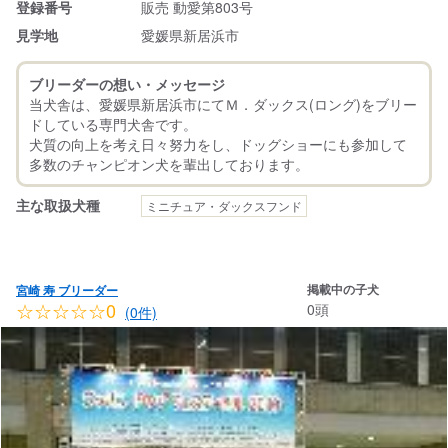
登録番号
販売 動愛第803号
見学地
愛媛県新居浜市
ブリーダーの想い・メッセージ
当犬舎は、愛媛県新居浜市にてＭ．ダックス(ロング)をブリー
ドしている専門犬舎です。
犬質の向上を考え日々努力をし、ドッグショーにも参加して
主な取扱犬種
ミニチュア・ダックスフンド
掲載中の子犬
宮崎 寿 ブリーダー
☆☆☆☆☆0
0頭
(0件)