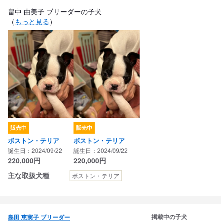
畠中 由美子 ブリーダーの子犬
（
もっと見る
）
販売中
販売中
ボストン・テリア
ボストン・テリア
誕生日：2024/09/22
誕生日：2024/09/22
220,000
円
220,000
円
主な取扱犬種
ボストン・テリア
掲載中の子犬
島田 恵実子 ブリーダー