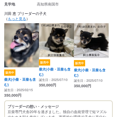
見学地
高知県南国市
川田 恵 ブリーダーの子犬
（
もっと見る
）
販売中
販売中
柴犬(小柴・豆柴も含
柴犬(小柴・豆柴も含
販売中
む)
む)
柴犬(小柴・豆柴も含
誕生日：2025/07/10
誕生日：2025/07/10
む)
350,000
円
350,000
円
誕生日：2025/02/15
350,000
円
ブリーダーの想い・メッセージ
豆柴専門犬舎20年を過ぎました。独自の血統管理で短マズル
のたぬき顔を作出しています。家庭的な環境で子犬に充分な