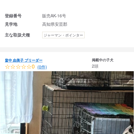
登録番号
販売AK-16号
見学地
高知県安芸郡
主な取扱犬種
ジャーマン・ポインター
掲載中の子犬
畠中 由美子 ブリーダー
☆☆☆☆☆0
2頭
(0件)