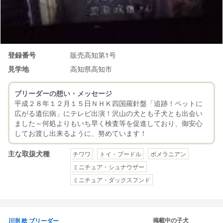
登録番号
販売高知第1号
見学地
高知県高知市
ブリーダーの想い・メッセージ
平成２８年１２月１５日ＮＨＫ四国羅針盤「追跡！ペットに
広がる遺伝病」にテレビ出演！沢山の犬とも子犬とも出会い
ました～何処よりもいち早く検査等を促進しており、御安心
主な取扱犬種
チワワ
トイ・プードル
ポメラニアン
ミニチュア・シュナウザー
ミニチュア・ダックスフンド
掲載中の子犬
川渕 稔 ブリーダー