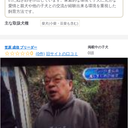
愛情と親犬や他の子犬との交流が経験出来る環境を重視した
主な取扱犬種
柴犬(小柴・豆柴も含む)
掲載中の子犬
笠原 成信 ブリーダー
☆☆☆☆☆0
0頭
(0件)
旧サイトの口コミ