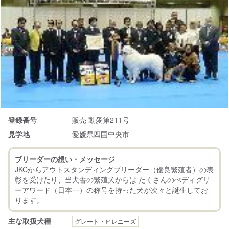
登録番号
販売 動愛第211号
見学地
愛媛県四国中央市
ブリーダーの想い・メッセージ
JKCからアウトスタンディングブリーダー（優良繁殖者）の表
彰を受けたり、当犬舎の繁殖犬からは たくさんのぺディグリ
ーアワード（日本一）の称号を持った犬が次々と誕生してお
主な取扱犬種
グレート・ピレニーズ