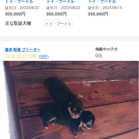
トイ・プードル
トイ・プードル
トイ・プードル
誕生日：2023/08/22
誕生日：2023/08/22
誕生日：2023/08/15
300,000
円
300,000
円
350,000
円
主な取扱犬種
トイ・プードル
掲載中の子犬
森本 彰規 ブリーダー
☆☆☆☆☆0
0頭
(0件)