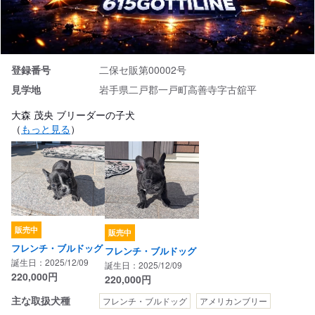
登録番号
二保セ販第00002号
見学地
岩手県二戸郡一戸町高善寺字古舘平
大森 茂央 ブリーダーの子犬
（
もっと見る
）
販売中
販売中
フレンチ・ブルドッグ
フレンチ・ブルドッグ
誕生日：2025/12/09
誕生日：2025/12/09
220,000
円
220,000
円
主な取扱犬種
フレンチ・ブルドッグ
アメリカンブリー