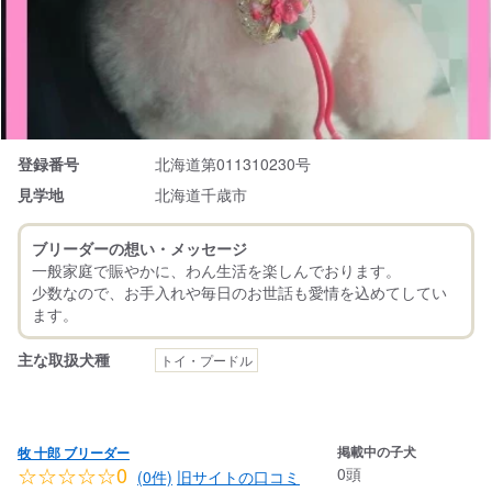
登録番号
北海道第011310230号
見学地
北海道千歳市
ブリーダーの想い・メッセージ
一般家庭で賑やかに、わん生活を楽しんでおります。
少数なので、お手入れや毎日のお世話も愛情を込めてしてい
主な取扱犬種
トイ・プードル
掲載中の子犬
牧 十郎 ブリーダー
☆☆☆☆☆0
0頭
(0件)
旧サイトの口コミ