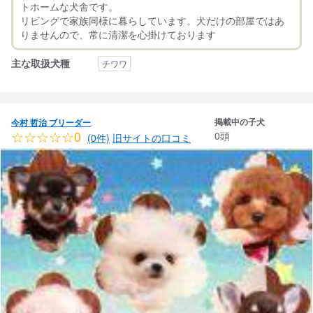
トホームな犬舎です。
リビングで家族同様に暮らしています。犬だけの部屋ではあ
主な取扱犬種
チワワ
掲載中の子犬
今村 哲治 ブリーダー
☆☆☆☆☆0
0頭
(0件)
旧サイトの口コミ