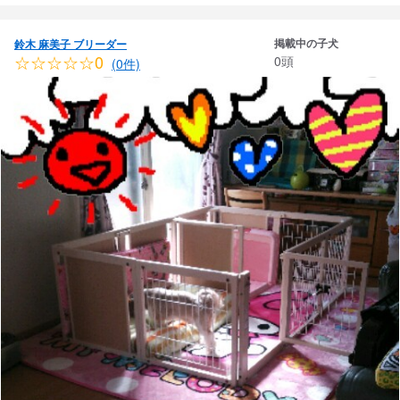
掲載中の子犬
鈴木 麻美子 ブリーダー
☆☆☆☆☆0
0頭
(0件)