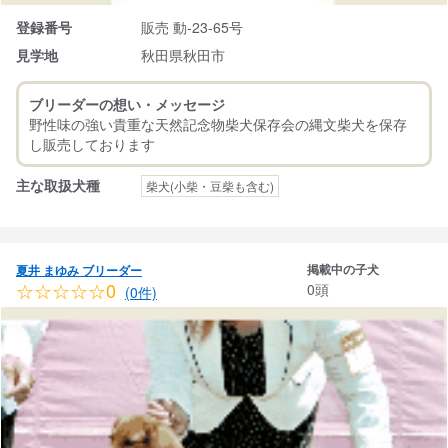
登録番号
販売 動-23-65号
見学地
秋田県秋田市
ブリーダーの想い・メッセージ
野性味の強い貴重な天然記念物柴犬保存会の縄文柴犬を保存
主な取扱犬種
柴犬(小柴・豆柴も含む)
掲載中の子犬
夏井 まゆみ ブリーダー
☆☆☆☆☆0
0頭
(0件)