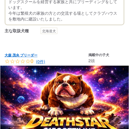
ドッグスクールを経営する家族と共にブリーディングをして
います。
今年は繁殖犬の家族の方との交流する場としてクラブハウス
主な取扱犬種
北海道犬
掲載中の子犬
大森 茂央 ブリーダー
☆☆☆☆☆0
2頭
(0件)