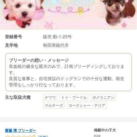
登録番号
販売 動-1-23号
見学地
秋田県能代市
ブリーダーの想い・メッセージ
良血統の健全な親犬のみで、計画ブリーディングしておりま
す。
良質な食事と、自宅併設のドッグランでの十分な運動、衛生
主な取扱犬種
チワワ
トイ・プードル
ポメラニアン
マルチーズ
ヨークシャー・テリア
掲載中の子犬
齋藤 博 ブリーダー
☆☆☆☆☆0
0頭