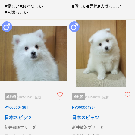
#優しい
#おとなしい
#優しい
#元気
#人懐っこい
#人懐っこい
成約済
2025/05/27 更新
成約済
2025/02/10 更新
1
0
PY000004361
PY000004354
日本スピッツ
日本スピッツ
新井敏朗ブリーダー
新井敏朗ブリーダー