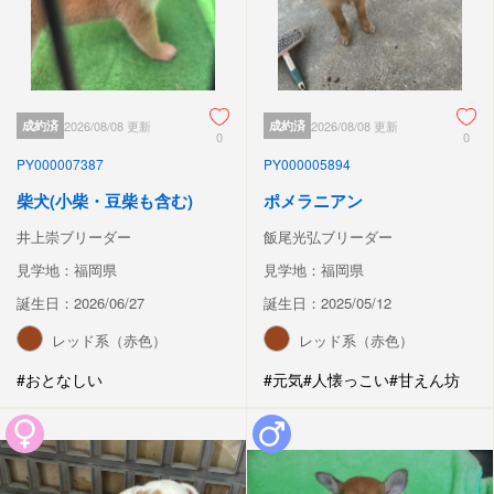
成約済
2026/08/08 更新
成約済
2026/08/08 更新
0
0
PY000007387
PY000005894
柴犬(小柴・豆柴も含む)
ポメラニアン
井上崇ブリーダー
飯尾光弘ブリーダー
見学地：福岡県
見学地：福岡県
誕生日：2026/06/27
誕生日：2025/05/12
レッド系（赤色）
レッド系（赤色）
#おとなしい
#元気
#人懐っこい
#甘えん坊