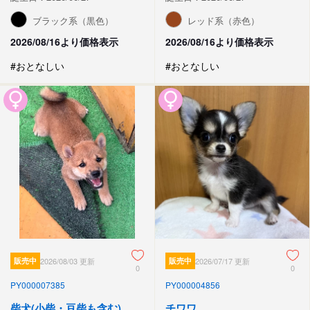
ブラック系（黒色）
レッド系（赤色）
2026/08/16より価格表示
2026/08/16より価格表示
#おとなしい
#おとなしい
販売中
2026/08/03 更新
販売中
2026/07/17 更新
0
0
PY000007385
PY000004856
柴犬(小柴・豆柴も含む)
チワワ