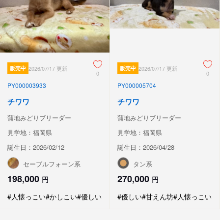
販売中
2026/07/17 更新
販売中
2026/07/17 更新
0
0
PY000003933
PY000005704
チワワ
チワワ
蒲地みどりブリーダー
蒲地みどりブリーダー
見学地：福岡県
見学地：福岡県
誕生日：2026/02/12
誕生日：2026/04/28
セーブルフォーン系
タン系
198,000
270,000
円
円
#人懐っこい
#かしこい
#優しい
#優しい
#甘えん坊
#人懐っこい