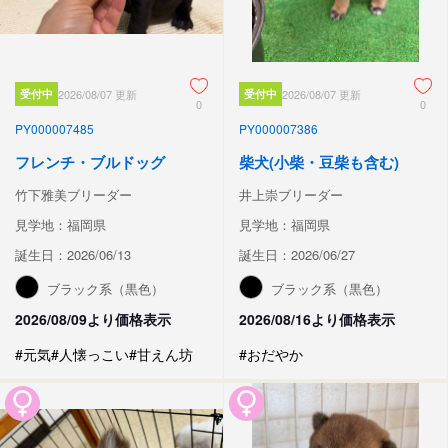
受付中
2026/08/07 更新
受付中
2026/08/07 更新
0
0
PY000007485
PY000007386
フレンチ・ブルドッグ
柴犬(小柴・豆柴も含む)
竹下雅美ブリーダー
井上崇ブリーダー
見学地：福岡県
見学地：福岡県
誕生日：2026/06/13
誕生日：2026/06/27
ブラック系（黒色）
ブラック系（黒色）
2026/08/09より価格表示
2026/08/16より価格表示
#元気
#人懐っこい
#甘えん坊
#おだやか