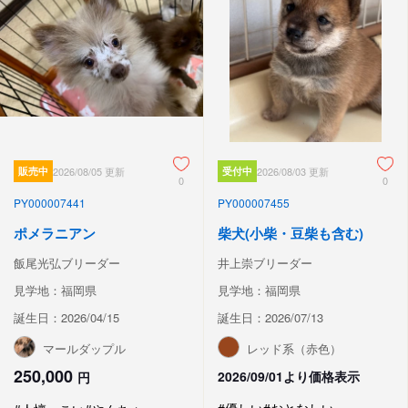
販売中
2026/08/05 更新
受付中
2026/08/03 更新
0
0
PY000007441
PY000007455
ポメラニアン
柴犬(小柴・豆柴も含む)
飯尾光弘ブリーダー
井上崇ブリーダー
見学地：福岡県
見学地：福岡県
誕生日：2026/04/15
誕生日：2026/07/13
マールダップル
レッド系（赤色）
250,000
2026/09/01より価格表示
円