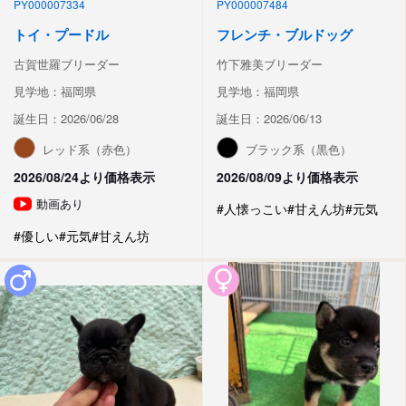
PY000007334
PY000007484
トイ・プードル
フレンチ・ブルドッグ
古賀世羅ブリーダー
竹下雅美ブリーダー
見学地：福岡県
見学地：福岡県
誕生日：2026/06/28
誕生日：2026/06/13
レッド系（赤色）
ブラック系（黒色）
2026/08/24より価格表示
2026/08/09より価格表示
動画あり
#人懐っこい
#甘えん坊
#元気
#優しい
#元気
#甘えん坊