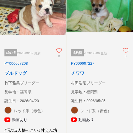
成約済
2026/08/07 更新
成約済
2026/08/06 更新
0
0
PY000007208
PY000007227
ブルドッグ
チワワ
竹下雅美ブリーダー
村田浩昭ブリーダー
見学地：福岡県
見学地：福岡県
誕生日：2026/04/20
誕生日：2026/05/25
レッド系（赤色）
レッド系（赤色）
動画あり
動画あり
#元気
#人懐っこい
#甘えん坊