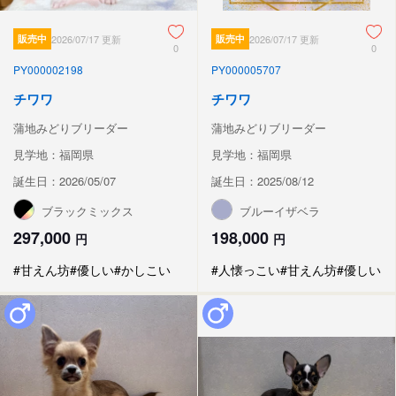
販売中
2026/07/17 更新
販売中
2026/07/17 更新
0
0
PY000002198
PY000005707
チワワ
チワワ
蒲地みどりブリーダー
蒲地みどりブリーダー
見学地：福岡県
見学地：福岡県
誕生日：2026/05/07
誕生日：2025/08/12
ブラックミックス
ブルーイザベラ
297,000
198,000
円
円
#甘えん坊
#優しい
#かしこい
#人懐っこい
#甘えん坊
#優しい