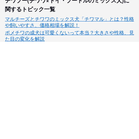
チワプー(チワワ×トイ・プードルのミックス犬)に
関するトピック一覧
マルチーズとチワワのミックス犬「チワマル」とは？性格
や飼いやすさ、価格相場を解説！
ポメチワの成犬は可愛くないって本当？大きさや性格、見
た目の変化を解説
子犬検索
ブリーダー検索
会員メニュー
愛犬ブリーダーについて
お役立ちコンテンツ
ご利用案内