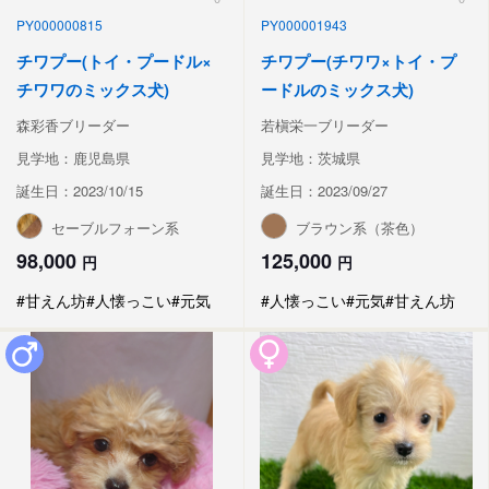
PY000000815
PY000001943
チワプー(トイ・プードル×
チワプー(チワワ×トイ・プ
チワワのミックス犬)
ードルのミックス犬)
森彩香ブリーダー
若槇栄一ブリーダー
見学地：鹿児島県
見学地：茨城県
誕生日：2023/10/15
誕生日：2023/09/27
セーブルフォーン系
ブラウン系（茶色）
98,000
125,000
円
円
#甘えん坊
#人懐っこい
#元気
#人懐っこい
#元気
#甘えん坊