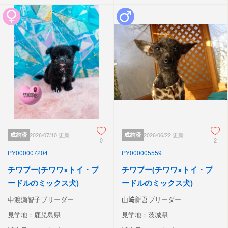
成約済
2026/07/10 更新
成約済
2026/06/22 更新
0
2
PY000007204
PY000005559
チワプー(チワワ×トイ・プ
チワプー(チワワ×トイ・プ
ードルのミックス犬)
ードルのミックス犬)
中渡瀬智子ブリーダー
山﨑新吾ブリーダー
見学地：鹿児島県
見学地：茨城県