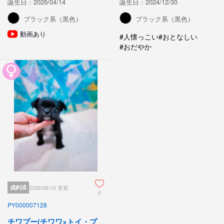
誕生日：2026/04/14
誕生日：2024/12/30
ブラック系（黒色）
ブラック系（黒色）
動画あり
#人懐っこい
#おとなしい
#おだやか
成約済
2026/06/10 更新
0
PY000007128
チワプー(チワワ×トイ・プ