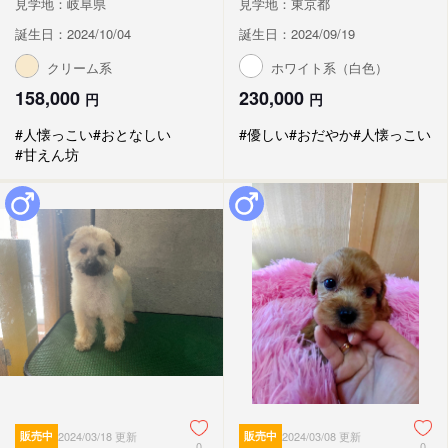
見学地：岐阜県
見学地：東京都
誕生日：2024/10/04
誕生日：2024/09/19
クリーム系
ホワイト系（白色）
158,000
230,000
円
円
#人懐っこい
#おとなしい
#優しい
#おだやか
#人懐っこい
#甘えん坊
販売中
2024/03/18 更新
販売中
2024/03/08 更新
0
0