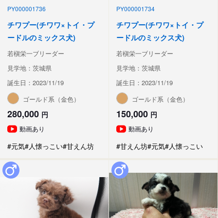
PY000001736
PY000001734
チワプー(チワワ×トイ・プ
チワプー(チワワ×トイ・プ
ードルのミックス犬)
ードルのミックス犬)
若槇栄一ブリーダー
若槇栄一ブリーダー
見学地：茨城県
見学地：茨城県
誕生日：2023/11/19
誕生日：2023/11/19
ゴールド系（金色）
ゴールド系（金色）
280,000
150,000
円
円
動画あり
動画あり
#元気
#人懐っこい
#甘えん坊
#甘えん坊
#元気
#人懐っこい