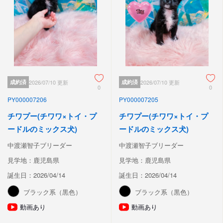
成約済
2026/07/10 更新
成約済
2026/07/10 更新
0
0
PY000007206
PY000007205
チワプー(チワワ×トイ・プ
チワプー(チワワ×トイ・プ
ードルのミックス犬)
ードルのミックス犬)
中渡瀬智子ブリーダー
中渡瀬智子ブリーダー
見学地：鹿児島県
見学地：鹿児島県
誕生日：2026/04/14
誕生日：2026/04/14
ブラック系（黒色）
ブラック系（黒色）
動画あり
動画あり