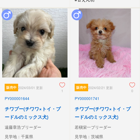
販売中
2024/03/01 更新
販売中
2024/02/21 更新
1
0
PY000001644
PY000001741
チワプー(チワワ×トイ・プ
チワプー(チワワ×トイ・プ
ードルのミックス犬)
ードルのミックス犬)
遠藤章浩ブリーダー
若槇栄一ブリーダー
見学地：千葉県
見学地：茨城県