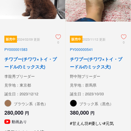
販売中
2024/02/09 更新
販売中
2023/11/12 更新
0
0
PY000001583
PY000000541
チワプー(チワワ×トイ・プ
チワプー(チワワ×トイ・プ
ードルのミックス犬)
ードルのミックス犬)
李龍秀ブリーダー
野中翔ブリーダー
見学地：東京都
見学地：群馬県
誕生日：2023/12/12
誕生日：2023/10/03
ブラウン系（茶色）
ブラック系（黒色）
280,000
380,000
円
円
動画あり
#甘えん坊
#優しい
#元気