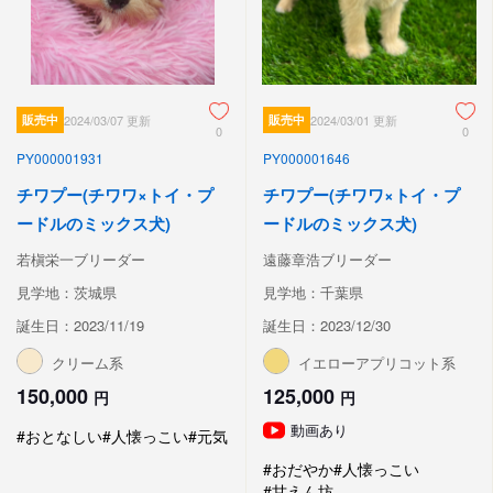
販売中
2024/03/07 更新
販売中
2024/03/01 更新
0
0
PY000001931
PY000001646
チワプー(チワワ×トイ・プ
チワプー(チワワ×トイ・プ
ードルのミックス犬)
ードルのミックス犬)
若槇栄一ブリーダー
遠藤章浩ブリーダー
見学地：茨城県
見学地：千葉県
誕生日：2023/11/19
誕生日：2023/12/30
クリーム系
イエローアプリコット系
150,000
125,000
円
円
動画あり
#おとなしい
#人懐っこい
#元気
#おだやか
#人懐っこい
#甘えん坊