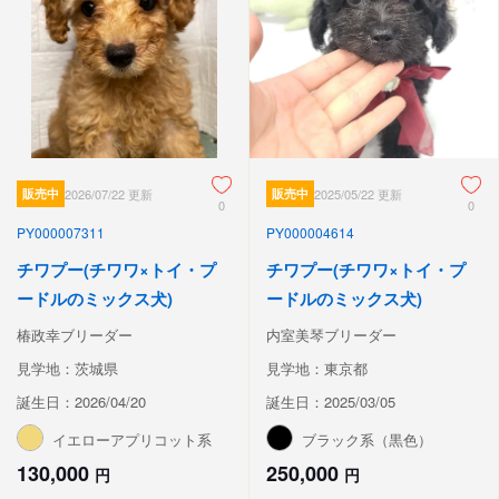
販売中
2026/07/22 更新
販売中
2025/05/22 更新
0
0
PY000007311
PY000004614
チワプー(チワワ×トイ・プ
チワプー(チワワ×トイ・プ
ードルのミックス犬)
ードルのミックス犬)
椿政幸ブリーダー
内室美琴ブリーダー
見学地：茨城県
見学地：東京都
誕生日：2026/04/20
誕生日：2025/03/05
イエローアプリコット系
ブラック系（黒色）
130,000
250,000
円
円