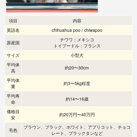
項目
内容
英語名
chihuahua poo / chiwapoo
チワワ：メキシコ
原産国
トイプードル：フランス
サイズ
小型犬
平均体
約20〜30cm
高
平均体
約3〜5kg程度
重
平均寿
約14〜16歳
命
価格目
約20万円〜40万円
安
ブラウン、ブラック、ホワイト、アプリコット、チョコ
毛色
レート、ブラックタンなど