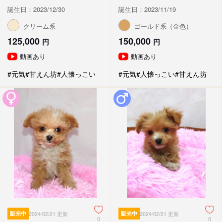
誕生日：2023/12/30
誕生日：2023/11/19
クリーム系
ゴールド系（金色）
125,000
150,000
円
円
動画あり
動画あり
#元気
#甘えん坊
#人懐っこい
#元気
#人懐っこい
#甘えん坊
販売中
2024/02/21 更新
販売中
2024/02/21 更新
0
0