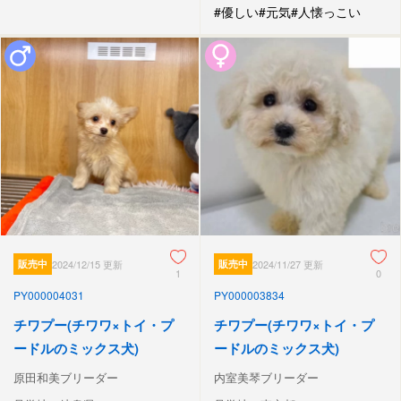
#優しい
#元気
#人懐っこい
販売中
2024/12/15 更新
販売中
2024/11/27 更新
1
0
PY000004031
PY000003834
チワプー(チワワ×トイ・プ
チワプー(チワワ×トイ・プ
ードルのミックス犬)
ードルのミックス犬)
原田和美ブリーダー
内室美琴ブリーダー