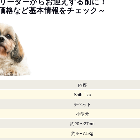
リーダーからお迎えする前に！
価格など基本情報をチェック～
内容
Shih Tzu
チベット
小型犬
約20〜27cm
約4〜7.5kg