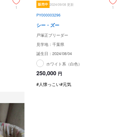
販売中
2024/09/08 更新
1
1
PY000003296
シー・ズー
戸塚正ブリーダー
見学地：千葉県
誕生日：2024/08/04
ホワイト系（白色）
250,000
円
#人懐っこい
#元気