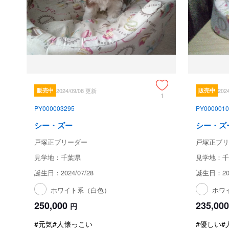
販売中
2024/09/08 更新
販売中
202
1
PY000003295
PY0000010
シー・ズー
シー・ズ
戸塚正ブリーダー
戸塚正ブリ
見学地：千葉県
見学地：千
誕生日：2024/07/28
誕生日：202
ホワイト系（白色）
ホワ
250,000
235,000
円
#元気
#人懐っこい
#優しい
#