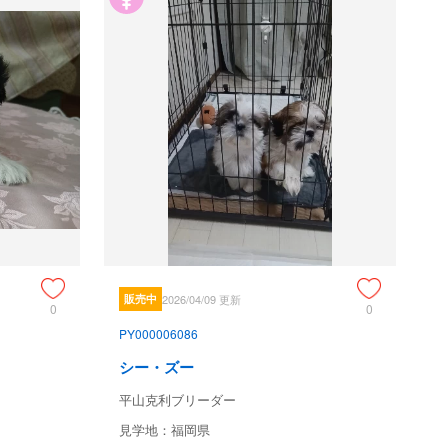
販売中
2026/04/09 更新
0
0
PY000006086
シー・ズー
平山克利ブリーダー
見学地：福岡県