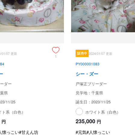
4/01/07 更新
販売中
2024/01/07 更新
1
84
PY000001083
ー
シー・ズー
ーダー
戸塚正ブリーダー
葉県
見学地：千葉県
3/11/25
誕生日：2023/11/25
イト系（白色）
ホワイト系（白色）
235,000
円
円
人懐っこい
#甘えん坊
#元気
#人懐っこい