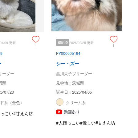
/04/09 更新
成約済
2026/02/25 更新
1
1
29
PY000005194
ー
シー・ズー
リーダー
黒川栄子ブリーダー
岡県
見学地：茨城県
/07/23
誕生日：2025/04/05
ルド系（金色）
クリーム系
動画あり
懐っこい
#甘えん坊
#人懐っこい
#優しい
#甘えん坊