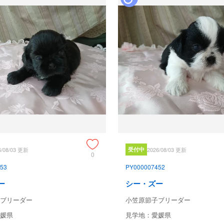
6/08/03 更新
受付中
2026/08/03 更新
0
53
PY000007452
ー
シー・ズー
ブリーダー
小笠原節子ブリーダー
媛県
見学地：愛媛県