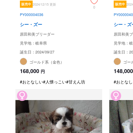
販売中
2024/12/15 更新
販売中
202
0
PY000004036
PY0000040
シー・ズー
シー・ズ
原田和美ブリーダー
原田和美ブ
見学地：岐阜県
見学地：岐
誕生日：2024/09/27
誕生日：202
ゴールド系（金色）
ゴー
168,000
148,000
円
#おとなしい
#人懐っこい
#甘えん坊
#おとなし