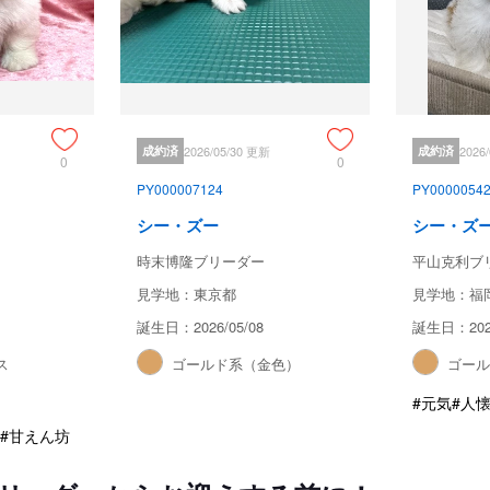
成約済
2026/05/30 更新
成約済
2026
0
0
PY000007124
PY0000054
シー・ズー
シー・ズ
時末博隆ブリーダー
平山克利ブ
見学地：東京都
見学地：福
誕生日：2026/05/08
誕生日：2025
ス
ゴールド系（金色）
ゴー
#元気
#人
#甘えん坊