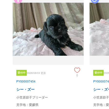
受付中
2026/08/03 更新
受付中
202
0
PY000007454
PY0000074
シー・ズー
シー・ズ
小笠原節子ブリーダー
小笠原節子
見学地：愛媛県
見学地：愛