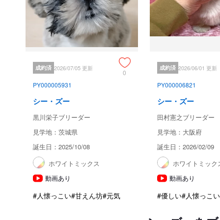
成約済
2026/07/05 更新
成約済
2026/06/01 更新
0
PY000005931
PY000006821
シー・ズー
シー・ズー
黒川栄子ブリーダー
田村憲之ブリーダー
見学地：茨城県
見学地：大阪府
誕生日：2025/10/08
誕生日：2026/02/09
ホワイトミックス
ホワイトミック
動画あり
動画あり
#人懐っこい
#甘えん坊
#元気
#優しい
#人懐っこい