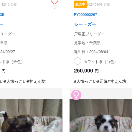
4/12/15 更新
販売中
2024/09/08 更新
0
35
PY000003297
ー
シー・ズー
リーダー
戸塚正ブリーダー
阜県
見学地：千葉県
4/09/27
誕生日：2024/08/04
ルド系（金色）
ホワイト系（白色）
250,000
円
円
い
#人懐っこい
#甘えん坊
#人懐っこい
#元気
#甘えん坊