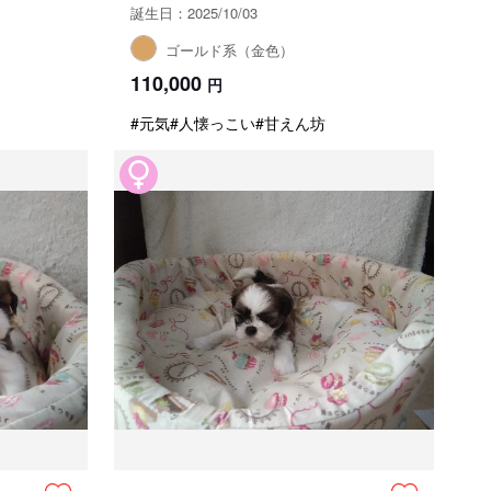
誕生日：2025/10/03
ゴールド系（金色）
110,000
円
#元気
#人懐っこい
#甘えん坊