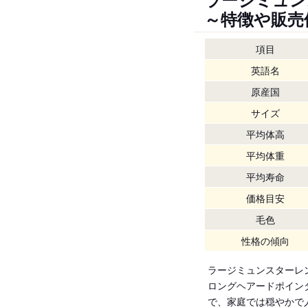
～特徴や販売
項目
英語名
原産国
サイズ
平均体高
平均体重
平均寿命
価格目安
毛色
性格の傾向
ラージミュンスターレ
ロングヘアードポイン
で、家庭では穏やかで