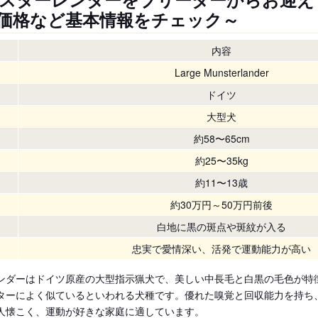
価格など基本情報をチェック～
内容
Large Munsterlander
ドイツ
大型犬
約58〜65cm
約25〜35kg
約11〜13歳
約30万円～50万円前後
白地に黒の斑点や斑紋が入る
忠実で愛情深い、活発で運動能力が高い
ンダーはドイツ原産の大型指示猟犬で、美しい中長毛と白黒の毛色が特
ターによく似ているといわれる犬種です。優れた嗅覚と回収能力を持ち
人懐こく、運動が好きな家庭に適しています。