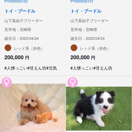
PY000000102
PY000000101
トイ・プードル
トイ・プードル
山下真由子ブリーダー
山下真由子ブリーダー
見学地：宮崎県
見学地：宮崎県
誕生日：2023/04/24
誕生日：2023/04/24
レッド系（赤色）
レッド系（赤色）
200,000
200,000
円
円
#人懐っこい
#甘えん坊
#元気
#人懐っこい
#甘えん坊