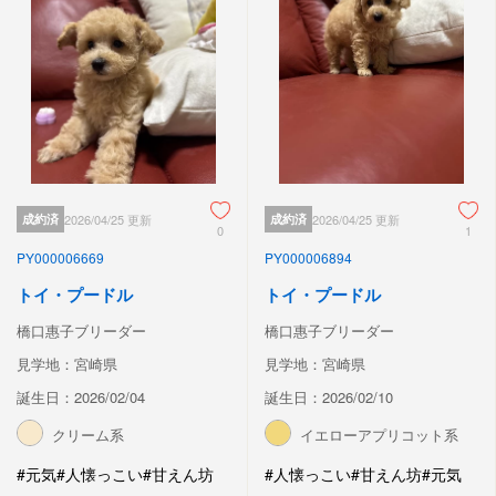
成約済
2026/04/25 更新
成約済
2026/04/25 更新
0
1
PY000006669
PY000006894
トイ・プードル
トイ・プードル
橋口惠子ブリーダー
橋口惠子ブリーダー
見学地：宮崎県
見学地：宮崎県
誕生日：2026/02/04
誕生日：2026/02/10
クリーム系
イエローアプリコット系
#元気
#人懐っこい
#甘えん坊
#人懐っこい
#甘えん坊
#元気