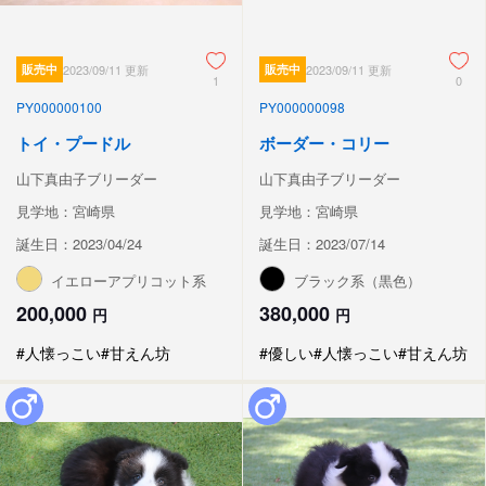
販売中
2023/09/11 更新
販売中
2023/09/11 更新
1
0
PY000000100
PY000000098
トイ・プードル
ボーダー・コリー
山下真由子ブリーダー
山下真由子ブリーダー
見学地：宮崎県
見学地：宮崎県
誕生日：2023/04/24
誕生日：2023/07/14
イエローアプリコット系
ブラック系（黒色）
200,000
380,000
円
円
#人懐っこい
#甘えん坊
#優しい
#人懐っこい
#甘えん坊