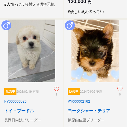
120,000
円
#人懐っこい
#甘えん坊
#元気
#優しい
#人懐っこい
販売中
2026/02/19 更新
販売中
2024/04/02 更新
1
0
PY000006526
PY000002162
トイ・プードル
ヨークシャー・テリア
長岡日向汰ブリーダー
篠原由佳里ブリーダー