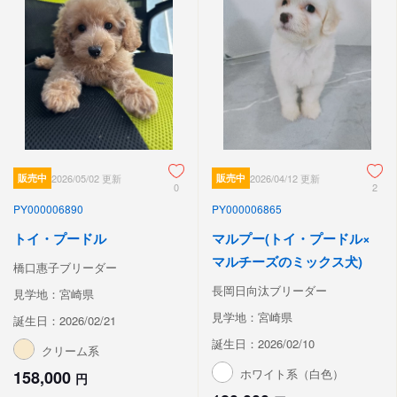
販売中
2026/05/02 更新
販売中
2026/04/12 更新
0
2
PY000006890
PY000006865
トイ・プードル
マルプー(トイ・プードル×
マルチーズのミックス犬)
橋口惠子ブリーダー
長岡日向汰ブリーダー
見学地：宮崎県
見学地：宮崎県
誕生日：2026/02/21
誕生日：2026/02/10
クリーム系
ホワイト系（白色）
158,000
円