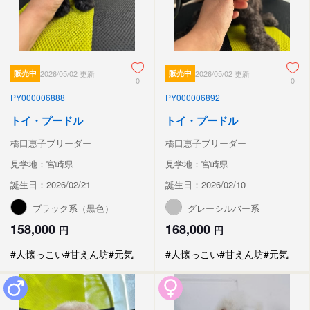
販売中
2026/05/02 更新
販売中
2026/05/02 更新
0
0
PY000006888
PY000006892
トイ・プードル
トイ・プードル
橋口惠子ブリーダー
橋口惠子ブリーダー
見学地：宮崎県
見学地：宮崎県
誕生日：2026/02/21
誕生日：2026/02/10
ブラック系（黒色）
グレーシルバー系
158,000
168,000
円
円
#人懐っこい
#甘えん坊
#元気
#人懐っこい
#甘えん坊
#元気