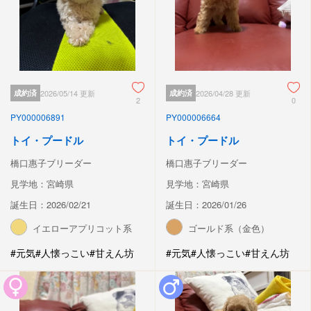
成約済
2026/05/14 更新
成約済
2026/04/28 更新
2
0
PY000006891
PY000006664
トイ・プードル
トイ・プードル
橋口惠子ブリーダー
橋口惠子ブリーダー
見学地：宮崎県
見学地：宮崎県
誕生日：2026/02/21
誕生日：2026/01/26
イエローアプリコット系
ゴールド系（金色）
#元気
#人懐っこい
#甘えん坊
#元気
#人懐っこい
#甘えん坊