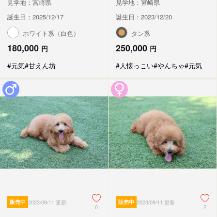
見学地：宮崎県
見学地：宮崎県
誕生日：2025/12/17
誕生日：2023/12/20
ホワイト系（白色）
タン系
180,000
250,000
円
円
#元気
#甘えん坊
#人懐っこい
#やんちゃ
#元気
販売中
2023/09/11 更新
販売中
2023/09/11 更新
0
2