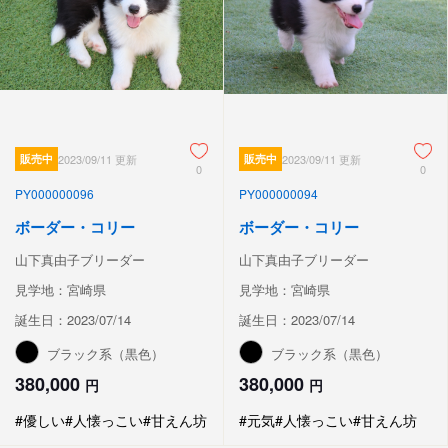
販売中
2023/09/11 更新
販売中
2023/09/11 更新
0
0
PY000000096
PY000000094
ボーダー・コリー
ボーダー・コリー
山下真由子ブリーダー
山下真由子ブリーダー
見学地：宮崎県
見学地：宮崎県
誕生日：2023/07/14
誕生日：2023/07/14
ブラック系（黒色）
ブラック系（黒色）
380,000
380,000
円
円
#優しい
#人懐っこい
#甘えん坊
#元気
#人懐っこい
#甘えん坊