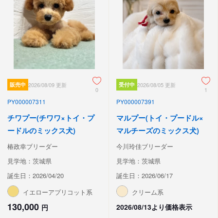
販売中
2026/08/09 更新
受付中
2026/08/05 更新
0
1
PY000007311
PY000007391
チワプー(チワワ×トイ・プ
マルプー(トイ・プードル×
ードルのミックス犬)
マルチーズのミックス犬)
椿政幸ブリーダー
今川玲佳ブリーダー
見学地：茨城県
見学地：茨城県
誕生日：2026/04/20
誕生日：2026/06/17
イエローアプリコット系
クリーム系
130,000
2026/08/13より価格表示
円