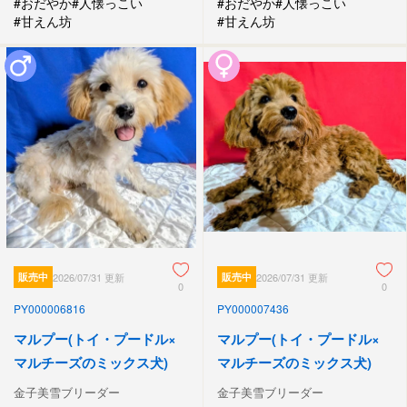
#おだやか
#人懐っこい
#おだやか
#人懐っこい
#甘えん坊
#甘えん坊
販売中
2026/07/31 更新
販売中
2026/07/31 更新
0
0
PY000006816
PY000007436
マルプー(トイ・プードル×
マルプー(トイ・プードル×
マルチーズのミックス犬)
マルチーズのミックス犬)
金子美雪ブリーダー
金子美雪ブリーダー