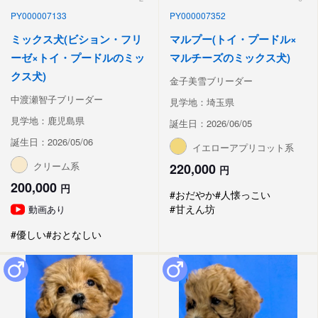
PY000007133
PY000007352
ミックス犬(ビション・フリ
マルプー(トイ・プードル×
ーゼ×トイ・プードルのミッ
マルチーズのミックス犬)
クス犬)
金子美雪ブリーダー
中渡瀬智子ブリーダー
見学地：埼玉県
見学地：鹿児島県
誕生日：2026/06/05
誕生日：2026/05/06
イエローアプリコット系
クリーム系
220,000
円
200,000
円
#おだやか
#人懐っこい
#甘えん坊
動画あり
#優しい
#おとなしい