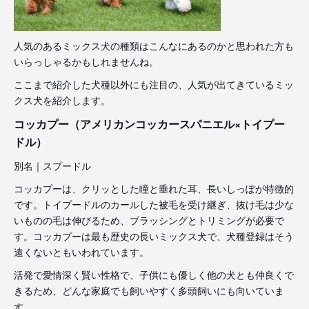
人気のあるミックス犬の種類はこんなにあるのかと思われた方も
いらっしゃるかもしれませんね。
ここまで紹介した犬種以外にも注目の、人気が出てきているミッ
クス犬を紹介します。
コッカプー（アメリカンコッカースパニエル×トイプー
ドル）
別名｜スプードル
コッカプーは、クリッとした瞳と垂れた耳、長いしっぽが特徴的
です。トイプードルのカールした被毛を受け継ぎ、抜け毛は少な
いものの毛は伸びるため、ブラッシングとトリミングが必要で
す。コッカプーは最も歴史の長いミックス犬で、犬種登録はそう
遠くないともいわれています。
活発で愛情深く賢い性格で、子供にも優しく他の犬とも仲良くで
きるため、どんな家庭でも飼いやすく多頭飼いにも向いていま
す。