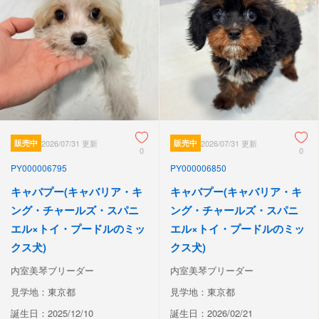
販売中
2026/07/31 更新
販売中
2026/07/31 更新
0
0
PY000006795
PY000006850
キャバプー(キャバリア・キ
キャバプー(キャバリア・キ
ング・チャールズ・スパニ
ング・チャールズ・スパニ
エル×トイ・プードルのミッ
エル×トイ・プードルのミッ
クス犬)
クス犬)
内室美琴ブリーダー
内室美琴ブリーダー
見学地：東京都
見学地：東京都
誕生日：2025/12/10
誕生日：2026/02/21