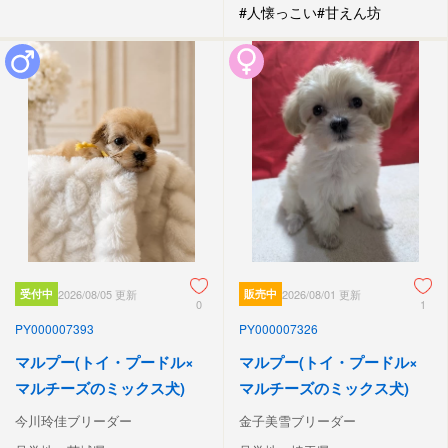
#人懐っこい
#甘えん坊
受付中
2026/08/05 更新
販売中
2026/08/01 更新
0
1
PY000007393
PY000007326
マルプー(トイ・プードル×
マルプー(トイ・プードル×
マルチーズのミックス犬)
マルチーズのミックス犬)
今川玲佳ブリーダー
金子美雪ブリーダー