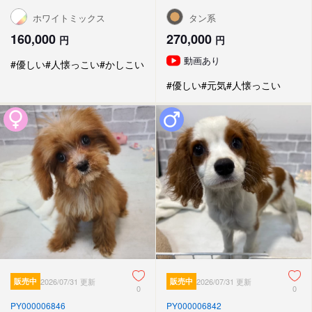
ホワイトミックス
タン系
160,000
270,000
円
円
動画あり
#優しい
#人懐っこい
#かしこい
#優しい
#元気
#人懐っこい
販売中
2026/07/31 更新
販売中
2026/07/31 更新
0
0
PY000006846
PY000006842