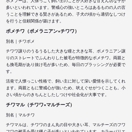
ポメプーは、人懐っこく飼い主のことが大好きな甘えん坊な子が
多いといわれています。警戒心の強いところはあるものの人の言
うことを理解できる賢さがあるため、子犬の頃から適切なしつけ
を行うと信頼関係が築けます。
ポメチワ（ポメラニアン×チワワ）
別名｜チワポメ
チワワ譲りのうるうるした大きな瞳と大きな耳、ポメラニアン譲
りのストレートでふんわりした被毛が特徴的なポメチワ。両親と
も換毛期があり抜け毛が多いため、毎日のブラッシングが必要で
す。
活発で人懐っこい性格で、飼い主に対して深い愛情を示してくれ
ます。両親ともに警戒心が強いため、吠えぐせがつくことも。小
さい頃からのきちんとしたしつけや社会化が大事です。
チワマル（チワワ×マルチーズ）
別名｜マルチワ
チワマルは、チワワのまん丸の目や大きい耳、マルチーズのフワ
フワの被毛を受け継ぐ子が多いといわれています。カラーバリエ