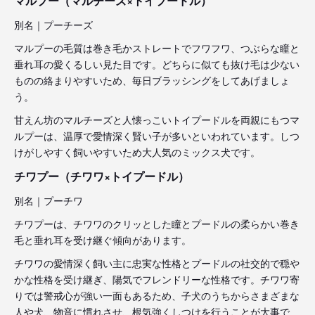
マルプー（マルチーズ×トイプードル）
別名｜プーチーズ
マルプーの毛質は巻き毛かストレートでフワフワ、つぶらな瞳と
垂れ耳の愛くるしい見た目です。どちらに似ても抜け毛は少ない
ものの絡まりやすいため、毎日ブラッシングをしてあげましょ
う。
甘えん坊のマルチーズと人懐っこいトイプードルを両親にもつマ
ルプーは、温厚で愛情深く賢い子が多いといわれています。しつ
けがしやすく飼いやすいため大人気のミックス犬です。
チワプー（チワワ×トイプードル）
別名｜プーチワ
チワプーは、チワワのクリッとした瞳とプードルの柔らかい巻き
毛と垂れ耳を受け継ぐ傾向があります。
チワワの愛情深く飼い主に忠実な性格とプードルの社交的で穏や
かな性格を受け継ぎ、陽気でフレンドリーな性格です。チワワ寄
りでは警戒心が強い一面もあるため、子犬のうちからさまざまな
人や犬、物音に慣れさせ、根気強くしつけを行うことが大事で