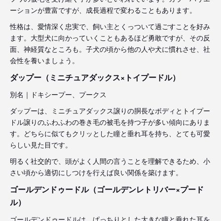
ーションが豊富ですが、成長過程で変わることもあります。
性格は、愛情深く忠実で、飼い主とくっついて過ごすことを好み
ます。大型犬に向かっていくこともあるほど勇敢ですが、その反
面、神経質なところも。子犬の頃から他の人や犬に慣れさせ、社
会性を養いましょう。
ダップー（ミニチュアダックス×トイプードル）
別名｜ドキシープー、プークス
ダップーは、ミニチュアダックス譲りの胴長なボディとトイプー
ドル譲りのふわふわの巻き毛の被毛を持つ子が多い傾向にありま
す。どちらに似てもクリッとした瞳と垂れ耳を持ち、とても可愛
らしい見た目です。
明るく社交的で、頭がよく人間の言うことを理解できるため、小
さい頃から適切にしつけを行えば良い関係を築けます。
ゴールデンドゥードル（ゴールデンレトリバー×プード
ル）
ゴールデンドゥードルは、ぱっちりとした大きな瞳と垂れた耳を