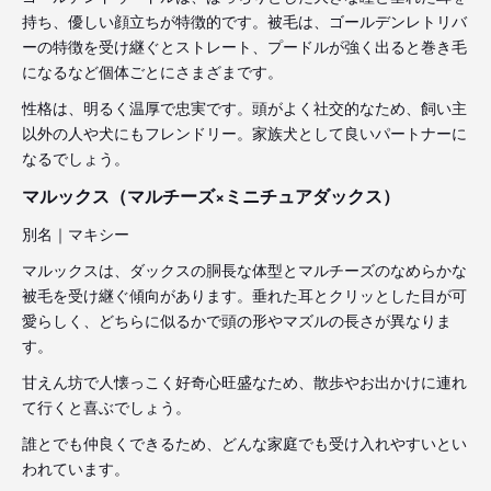
持ち、優しい顔立ちが特徴的です。被毛は、ゴールデンレトリバ
ーの特徴を受け継ぐとストレート、プードルが強く出ると巻き毛
になるなど個体ごとにさまざまです。
性格は、明るく温厚で忠実です。頭がよく社交的なため、飼い主
以外の人や犬にもフレンドリー。家族犬として良いパートナーに
なるでしょう。
マルックス（マルチーズ×ミニチュアダックス）
別名｜マキシー
マルックスは、ダックスの胴長な体型とマルチーズのなめらかな
被毛を受け継ぐ傾向があります。垂れた耳とクリッとした目が可
愛らしく、どちらに似るかで頭の形やマズルの長さが異なりま
す。
甘えん坊で人懐っこく好奇心旺盛なため、散歩やお出かけに連れ
て行くと喜ぶでしょう。
誰とでも仲良くできるため、どんな家庭でも受け入れやすいとい
われています。