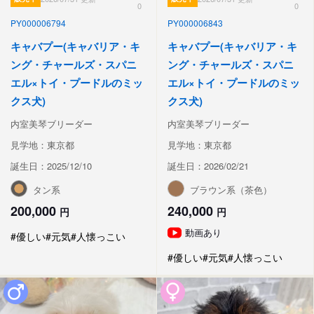
0
0
PY000006794
PY000006843
キャバプー(キャバリア・キ
キャバプー(キャバリア・キ
ング・チャールズ・スパニ
ング・チャールズ・スパニ
エル×トイ・プードルのミッ
エル×トイ・プードルのミッ
クス犬)
クス犬)
内室美琴ブリーダー
内室美琴ブリーダー
見学地：東京都
見学地：東京都
誕生日：2025/12/10
誕生日：2026/02/21
タン系
ブラウン系（茶色）
200,000
240,000
円
円
動画あり
#優しい
#元気
#人懐っこい
#優しい
#元気
#人懐っこい