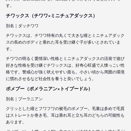
す。
チワックス（チワワ×ミニチュアダックス）
別名｜ダッチワワ
チワックスは、チワワ特有の丸くて大きな瞳とミニチュアダック
スの長めのボディと垂れた耳を受け継ぐ子が多いとされていま
す。
チワワの明るく愛情深い性格とミニチュアダックスの活発で遊び
好きな性格を受け継ぐチワックスは、好奇心旺盛で人懐っこい性
格です。警戒心が強く吠えやすい面も。小さい頃から周囲の環境
に慣れさせるなど社会性を養うと良いでしょう。
ポメプー（ポメラニアン×トイプードル）
別名｜プーラニアン
クリッとした瞳とフワフワの被毛のポメプー。毛量は多めで毛質
はストレートか巻き毛、耳は垂れ耳と立ち耳のどちらの可能性も
あります。