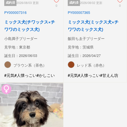
成約済
2026/08/03 更新
成約済
2026/08/02 更新
0
0
PY000007316
PY000007365
ミックス犬(チワックス×チ
ミックス犬(ミックス犬×チ
ワワのミックス犬)
ワワのミックス犬)
小島満子ブリーダー
飯田ちゑ子ブリーダー
見学地：東京都
見学地：茨城県
誕生日：2026/06/03
誕生日：2026/04/27
ブラウン系（茶色）
レッド系（赤色）
#元気
#人懐っこい
#かしこい
#元気
#人懐っこい
#甘えん坊