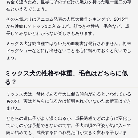
も全く違うため、世界にその子だけの魅力を持った唯一無二の存
在といえるでしょう。
その人気ぶりはアニコム発表の人気犬種ランキングで、2015年
から連続してトップ3に入るほど。顔つきや性格、毛色など、成
長してみないとわからない楽しさもあります。
ミックス犬は純血種ではないため血統書は発行されません。将来
ドッグショーなどには出せないことを心に留めておくと良いでし
ょう。
ミックス犬の性格や体重、毛色はどちらに似
る？
ミックス犬は、母体である母犬に似る傾向があるといわれている
ものの、実はどちらに似るかは解明されていないため断言はでき
ません。
どちらの遺伝子がより濃く出るか、成長過程でどのように変化し
ていくのかは予想できないのです。子犬の頃の容姿が気に入って
飼い始めても、成長するにつれ見た目が大きく変わる子もいま