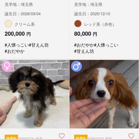
見学地：埼玉県
見学地：埼玉県
誕生日：2026/03/04
誕生日：2025/12/10
クリーム系
レッド系（赤色）
200,000
80,000
円
円
#人懐っこい
#甘えん坊
#おだやか
#人懐っこい
#おだやか
#甘えん坊
販売中
2026/07/31 更新
販売中
2026/07/31 更新