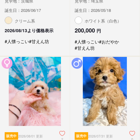
見学地：茨城県
見学地：埼玉県
誕生日：2026/06/17
誕生日：2026/05/18
クリーム系
ホワイト系（白色）
200,000
2026/08/13より価格表示
円
#人懐っこい
#甘えん坊
#人懐っこい
#おだやか
#甘えん坊
販売中
2026/08/01 更新
販売中
2026/07/31 更新
2
0