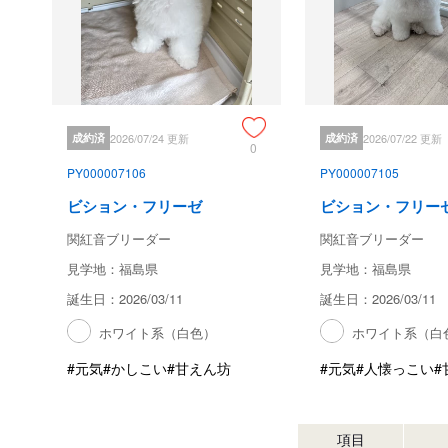
成約済
2026/07/24 更新
成約済
2026/07/22 更新
0
PY000007106
PY000007105
ビション・フリーゼ
ビション・フリー
関紅音ブリーダー
関紅音ブリーダー
見学地：福島県
見学地：福島県
誕生日：2026/03/11
誕生日：2026/03/11
ホワイト系（白色）
ホワイト系（白
#元気
#かしこい
#甘えん坊
#元気
#人懐っこい
#
項目