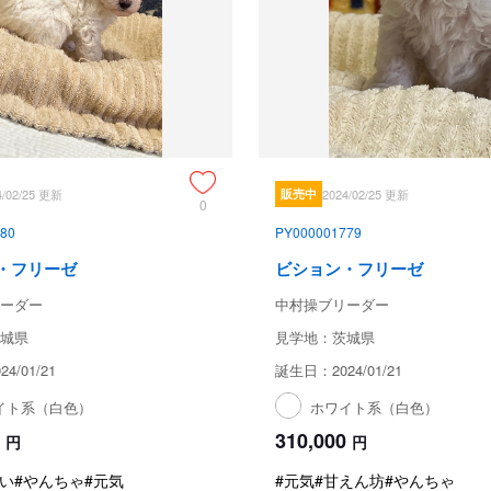
4/02/25 更新
販売中
2024/02/25 更新
0
80
PY000001779
・フリーゼ
ビション・フリーゼ
ーダー
中村操ブリーダー
城県
見学地：茨城県
4/01/21
誕生日：2024/01/21
イト系（白色）
ホワイト系（白色）
310,000
円
円
い
#やんちゃ
#元気
#元気
#甘えん坊
#やんちゃ