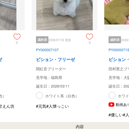
成約済
2026/07/18 更新
成約済
2026
0
0
PY000007107
PY0000071
ゼ
ビション・フリーゼ
ビション
関紅音ブリーダー
田村憲之ブ
見学地：福島県
見学地：大
誕生日：2026/03/11
誕生日：2026
色）
ホワイト系（白色）
ホワ
動画あ
甘えん坊
#元気
#人懐っこい
#優しい
#
内容