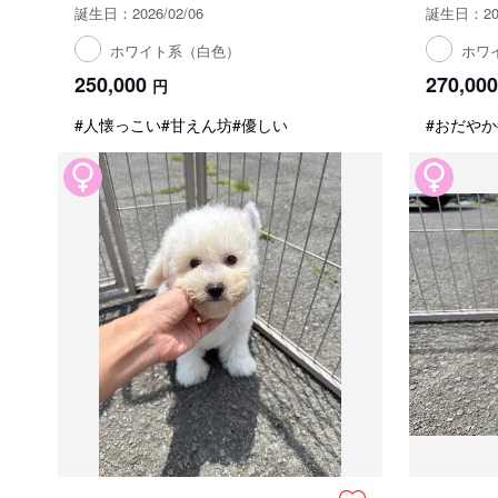
誕生日：2026/02/06
誕生日：202
ホワイト系（白色）
ホワ
250,000
270,000
円
#人懐っこい
#甘えん坊
#優しい
#おだやか