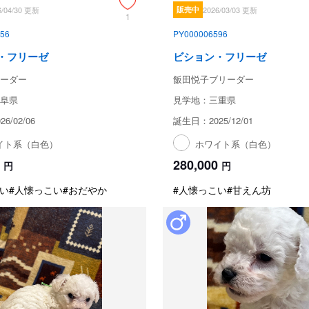
6/04/30 更新
販売中
2026/03/03 更新
1
56
PY000006596
・フリーゼ
ビション・フリーゼ
ーダー
飯田悦子ブリーダー
阜県
見学地：三重県
6/02/06
誕生日：2025/12/01
イト系（白色）
ホワイト系（白色）
280,000
円
円
い
#人懐っこい
#おだやか
#人懐っこい
#甘えん坊