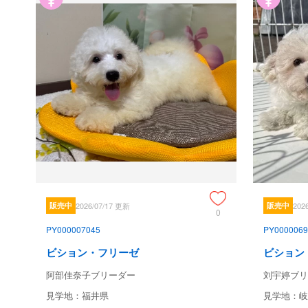
販売中
2026/07/17 更新
販売中
202
0
PY000007045
PY0000069
ビション・フリーゼ
ビション
阿部佳奈子ブリーダー
刘宇婷ブリ
見学地：福井県
見学地：岐