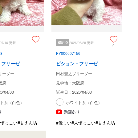
/07/10 更新
成約済
2026/06/28 更新
1
0
58
PY000007156
・フリーゼ
ビション・フリーゼ
リーダー
田村憲之ブリーダー
阪府
見学地：大阪府
/04/03
誕生日：2026/04/03
イト系（白色）
ホワイト系（白色）
り
動画あり
人懐っこい
#甘えん坊
#優しい
#人懐っこい
#甘えん坊