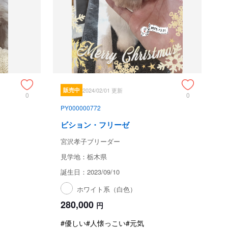
販売中
2024/02/01 更新
0
0
PY000000772
ビション・フリーゼ
宮沢孝子ブリーダー
見学地：栃木県
誕生日：2023/09/10
ホワイト系（白色）
280,000
円
#優しい
#人懐っこい
#元気