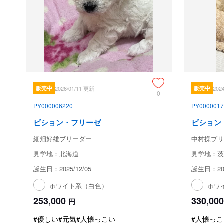
販売中
2026/01/11 更新
販売中
202
0
PY000006220
PY0000017
ビション・フリーゼ
ビション
細畑好雄ブリーダー
中村操ブリ
見学地：北海道
見学地：茨
誕生日：2025/12/05
誕生日：202
ホワイト系（白色）
ホワ
253,000
330,000
円
#優しい
#元気
#人懐っこい
#人懐っこ