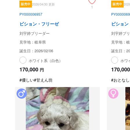
販売中
2026/04/30 更新
販売中
202
1
PY000006957
PY0000069
ビション・フリーゼ
ビション
刘宇婷ブリーダー
刘宇婷ブリ
見学地：岐阜県
見学地：岐
誕生日：2026/02/06
誕生日：202
ホワイト系（白色）
ホワ
170,000
170,000
円
#優しい
#甘えん坊
#おとなし