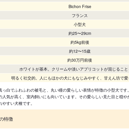
Bichon Frise
フランス
小型犬
約25〜29cm
約5kg前後
約12〜15歳
約30万円前後
ホワイトが基本。クリームや淡いアプリコットが混じること
明るく社交的。人にもほかの犬にもなじみやすく、甘えん坊で愛
真っ白でふわふわの被毛と、丸い瞳の愛らしい表情が特徴の小型犬です
の人気が高く、室内飼いにも向いています。その愛らしい見た目と穏や
れやすい犬種です。
の特徴