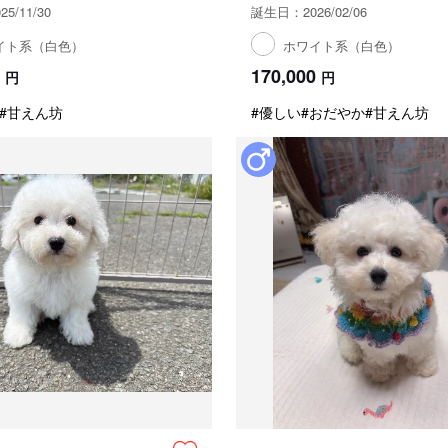
5/11/30
誕生日：2026/02/06
イト系（白色）
ホワイト系（白色）
170,000
円
円
#甘えん坊
#優しい
#おだやか
#甘えん坊