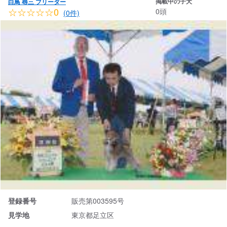
掲載中の子犬
白鳥 尋三 ブリーダー
☆☆☆☆☆0
0頭
(0件)
登録番号
販売第003595号
見学地
東京都足立区