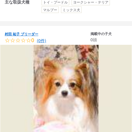
主な取扱犬種
トイ・プードル
ヨークシャー・テリア
マルプー
ミックス犬
掲載中の子犬
村田 祐子 ブリーダー
☆☆☆☆☆0
0頭
(0件)