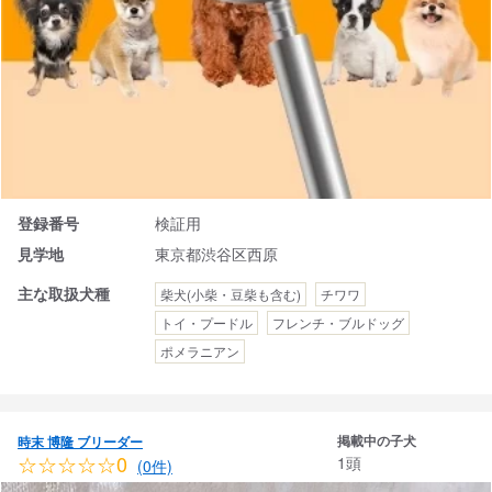
登録番号
検証用
見学地
東京都渋谷区西原
主な取扱犬種
柴犬(小柴・豆柴も含む)
チワワ
トイ・プードル
フレンチ・ブルドッグ
ポメラニアン
掲載中の子犬
時末 博隆 ブリーダー
☆☆☆☆☆0
1頭
(0件)