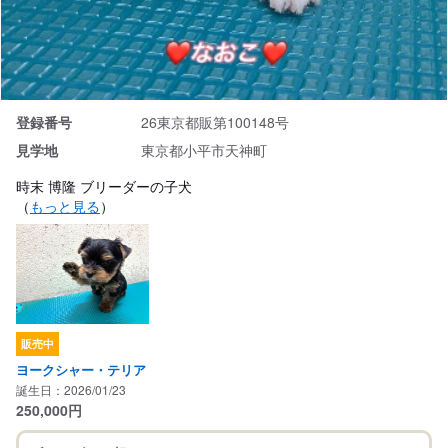
登録番号
26東京都販第100148号
見学地
東京都小平市天神町
時末 博隆 ブリーダーの子犬
（
もっと見る
）
販売中
ヨークシャー・テリア
誕生日：2026/01/23
250,000
円