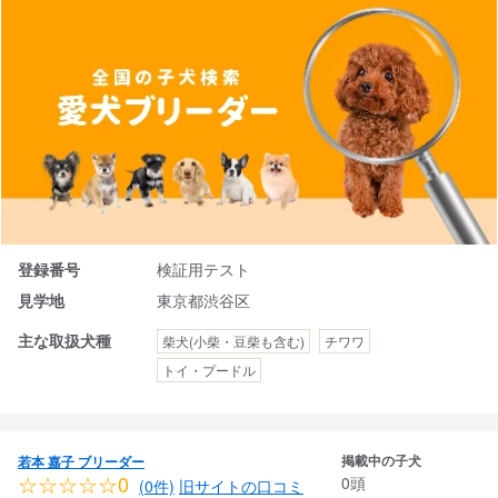
登録番号
検証用テスト
見学地
東京都渋谷区
主な取扱犬種
柴犬(小柴・豆柴も含む)
チワワ
トイ・プードル
掲載中の子犬
若本 嘉子 ブリーダー
☆☆☆☆☆0
0頭
(0件)
旧サイトの口コミ