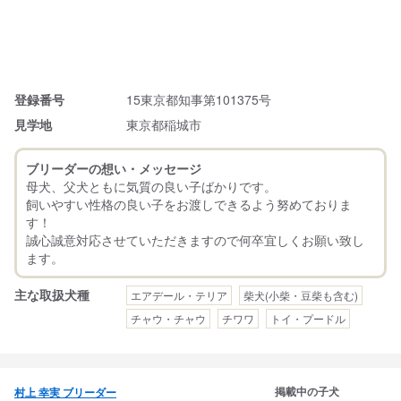
登録番号
15東京都知事第101375号
見学地
東京都稲城市
ブリーダーの想い・メッセージ
母犬、父犬ともに気質の良い子ばかりです。
飼いやすい性格の良い子をお渡しできるよう努めておりま
す！
誠心誠意対応させていただきますので何卒宜しくお願い致し
主な取扱犬種
エアデール・テリア
柴犬(小柴・豆柴も含む)
チャウ・チャウ
チワワ
トイ・プードル
掲載中の子犬
村上 幸実 ブリーダー