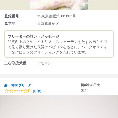
登録番号
12東京都販第001805号
見学地
東京都新宿区
ブリーダーの想い・メッセージ
品質向上のため、イギリス、スウェーデンをたずね自らの目
で見て譲り受けた良質のパピヨンをもとに、ハイクオリティ
主な取扱犬種
パピヨン
掲載中の子犬
森下 祐樹 ブリーダー
☆☆☆☆☆0
0頭
(0件)