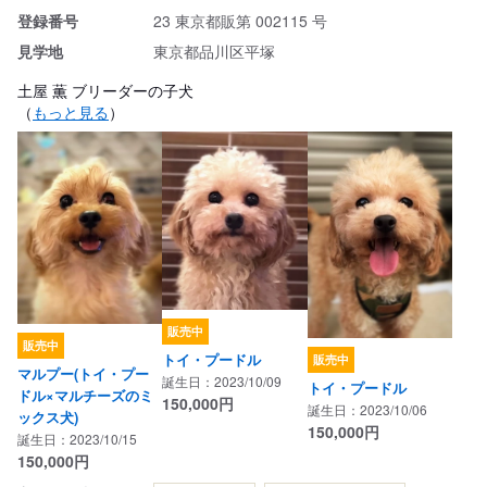
登録番号
23 東京都販第 002115 号
見学地
東京都品川区平塚
土屋 薫 ブリーダーの子犬
（
もっと見る
）
販売中
販売中
トイ・プードル
販売中
マルプー(トイ・プー
誕生日：2023/10/09
トイ・プードル
ドル×マルチーズのミ
150,000
円
誕生日：2023/10/06
ックス犬)
150,000
円
誕生日：2023/10/15
150,000
円