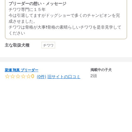
ブリーダーの想い・メッセージ
チワワ専門に１５年
今は引退してますがドッグショーで多くのチャンピオンを完
成させました。
チワワは骨格が大事❗️骨格の素晴らしいチワワを是非見学して
主な取扱犬種
チワワ
掲載中の子犬
梁瀬 翔真 ブリーダー
☆☆☆☆☆0
2頭
(0件)
旧サイトの口コミ