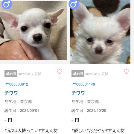
成約済
2025/04/17 更新
成約済
2025/04/17 更新
0
0
PY000003812
PY000004149
チワワ
チワワ
見学地：東京都
見学地：東京都
誕生日：2024/09/01
誕生日：2024/10/25
-
-
円
円
#元気
#人懐っこい
#甘えん坊
#優しい
#おだやか
#甘えん坊