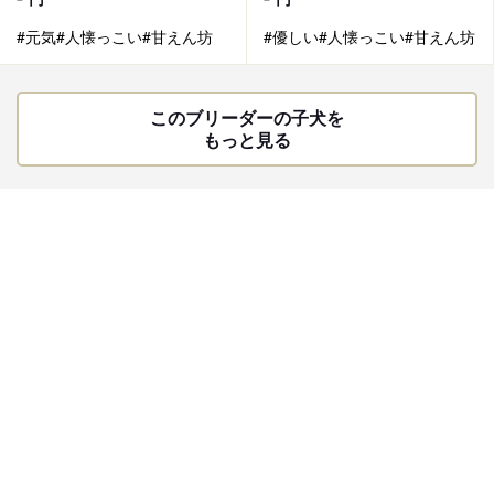
#元気
#人懐っこい
#甘えん坊
#優しい
#人懐っこい
#甘えん坊
このブリーダーの子犬を
もっと見る
黒澤 実ブリーダーへの口コミ
★★★★★
チワワ
先住チワワと上手く暮らせそうな仔を探していましたところ、こちらのブリーダ
ーさんを知りました。チワワを愛していることがよくわかるブリーダーさんで
す。インスタなどで近況発信もされており安心出来ます。ワンコをお迎えしてか
らはLINEグループがあり、お世話の際の疑問にも対応してくださいます。こち
らのワンちゃんたちは家庭的な環境で育てられているせいか、とても人懐こいで
す。かつ複数、年齢様々な犬たちとの同居で社会性もあり多頭飼いの方にも向い
ていると感じました！