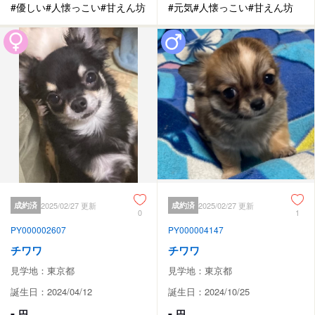
#優しい
#人懐っこい
#甘えん坊
#元気
#人懐っこい
#甘えん坊
成約済
2025/02/27 更新
成約済
2025/02/27 更新
0
1
PY000002607
PY000004147
チワワ
チワワ
見学地：東京都
見学地：東京都
誕生日：2024/04/12
誕生日：2024/10/25
-
-
円
円