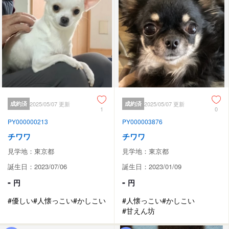
成約済
2025/05/07 更新
成約済
2025/05/07 更新
1
0
PY000000213
PY000003876
チワワ
チワワ
見学地：東京都
見学地：東京都
誕生日：2023/07/06
誕生日：2023/01/09
-
-
円
円
#優しい
#人懐っこい
#かしこい
#人懐っこい
#かしこい
#甘えん坊