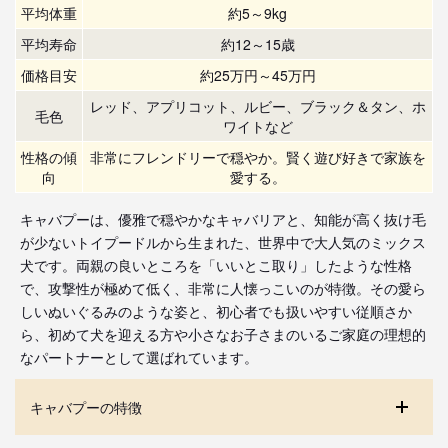
平均体重
約5～9kg
平均寿命
約12～15歳
価格目安
約25万円～45万円
レッド、アプリコット、ルビー、ブラック＆タン、ホ
毛色
ワイトなど
性格の傾
非常にフレンドリーで穏やか。賢く遊び好きで家族を
向
愛する。
キャバプーは、優雅で穏やかなキャバリアと、知能が高く抜け毛
が少ないトイプードルから生まれた、世界中で大人気のミックス
犬です。両親の良いところを「いいとこ取り」したような性格
で、攻撃性が極めて低く、非常に人懐っこいのが特徴。その愛ら
しいぬいぐるみのような姿と、初心者でも扱いやすい従順さか
ら、初めて犬を迎える方や小さなお子さまのいるご家庭の理想的
なパートナーとして選ばれています。
キャバプーの特徴