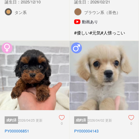
誕生日：2025/12/10
誕生日：2026/02/21
タン系
ブラウン系（茶色）
動画あり
#優しい
#元気
#人懐っこい
成約済
2026/04/25 更新
成約済
2026/04/02 更新
0
0
PY000006851
PY000004143