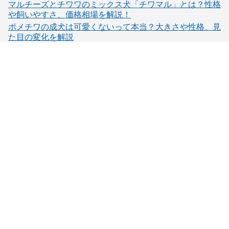
マルチーズとチワワのミックス犬「チワマル」とは？性格
や飼いやすさ、価格相場を解説！
ポメチワの成犬は可愛くないって本当？大きさや性格、見
た目の変化を解説
子犬検索
ブリーダー検索
会員メニュー
愛犬ブリーダーについて
お役立ちコンテンツ
ご利用案内
サポート