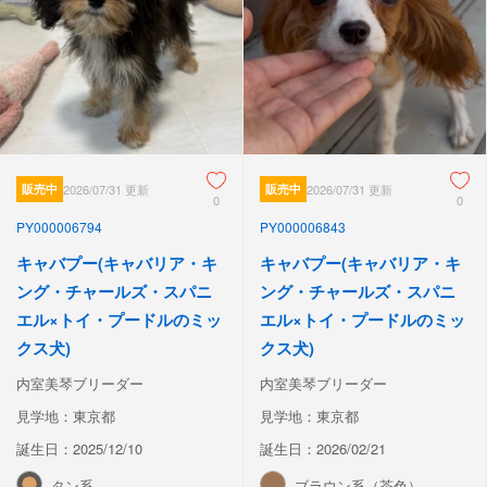
販売中
2026/07/31 更新
販売中
2026/07/31 更新
0
0
PY000006794
PY000006843
キャバプー(キャバリア・キ
キャバプー(キャバリア・キ
ング・チャールズ・スパニ
ング・チャールズ・スパニ
エル×トイ・プードルのミッ
エル×トイ・プードルのミッ
クス犬)
クス犬)
内室美琴ブリーダー
内室美琴ブリーダー
見学地：東京都
見学地：東京都
誕生日：2025/12/10
誕生日：2026/02/21
タン系
ブラウン系（茶色）