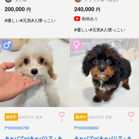
200,000
240,000
円
円
動画あり
#優しい
#元気
#人懐っこい
#優しい
#元気
#人懐っこい
販売中
2026/07/31 更新
販売中
2026/07/31 更新
0
0
PY000006795
PY000006850
キャバプー(キャバリア・キ
キャバプー(キャバリア・キ