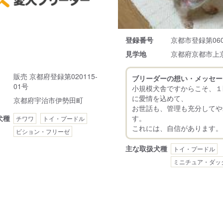
登録番号
京都市登録第060
見学地
京都府京都市上
販売 京都府登録第020115-
ブリーダーの想い・メッセー
01号
小規模犬舎ですからこそ、１
に愛情を込めて、
京都府宇治市伊勢田町
お世話も、管理も充分してや
す。
犬種
チワワ
トイ・プードル
ビション・フリーゼ
主な取扱犬種
トイ・プードル
ミニチュア・ダッ