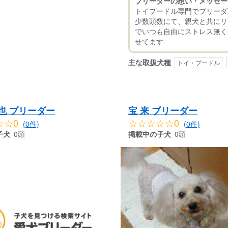
ブリーダーの想い・メッセー
トイプードル専門でブリーダ
少数頭数にて、親犬と共にリ
でいつも自由にストレス無く
主な取扱犬種
トイ・プードル
也 ブリーダー
宝 来 ブリーダー
☆☆0
☆☆☆☆☆0
(0件)
(0件)
子犬
0頭
掲載中の子犬
0頭