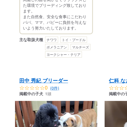
た環境でブリーディング致しており
ます。
また自然食、安全な食事にこだわり
パパ、ママ、パピーに負担を与えな
主な取扱犬種
チワワ
トイ・プードル
ポメラニアン
マルチーズ
ヨークシャー・テリア
田中 秀紀 ブリーダー
仁科 な
☆☆☆☆☆0
☆☆☆
(0件)
掲載中の子犬
1頭
掲載中の