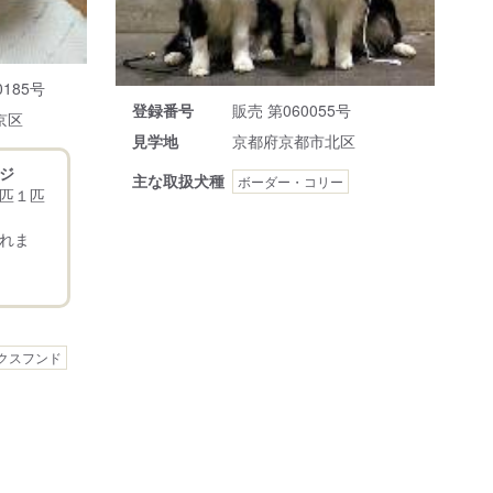
185号
登録番号
販売 第060055号
京区
見学地
京都府京都市北区
ジ
主な取扱犬種
ボーダー・コリー
匹１匹
れま
クスフンド