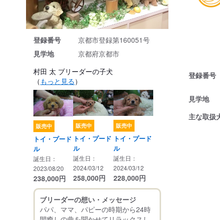
登録番号
京都市登録第160051号
見学地
京都府京都市
村田 太 ブリーダーの子犬
登録番号
（
もっと見る
）
見学地
主な取扱
販売中
販売中
販売中
トイ・プード
トイ・プード
トイ・プード
ル
ル
ル
誕生日：
誕生日：
誕生日：
2024/03/12
2024/03/12
2023/08/20
258,000
円
228,000
円
238,000
円
ブリーダーの想い・メッセージ
パパ、ママ、パピーの時期から24時
間癒しの曲を聞かせてリラックスし