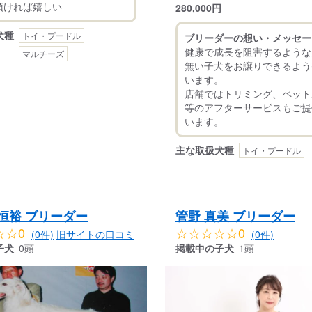
280,000
円
犬種
トイ・プードル
ブリーダーの想い・メッセー
健康で成長を阻害するような
マルチーズ
無い子犬をお譲りできるよう
います。
店舗ではトリミング、ペット
等のアフターサービスもご提
主な取扱犬種
トイ・プードル
恒裕 ブリーダー
管野 真美 ブリーダー
☆☆0
☆☆☆☆☆0
(0件)
旧サイトの口コミ
(0件)
子犬
0頭
掲載中の子犬
1頭