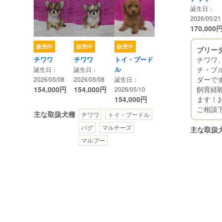
誕生日：
2026/05/21
170,000
販売中
販売中
販売中
ブリー
チワワ
チワワ
チワワ
トイ・プード
チ・ブ
ル
誕生日：
誕生日：
ダーで
2026/05/08
2026/05/08
誕生日：
飼育経
154,000
円
154,000
円
2026/05/10
ます！
154,000
円
主な取扱犬種
チワワ
トイ・プードル
パグ
マルチーズ
主な取扱
マルプー