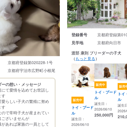
登録番号
京都府登録第010
見学地
京都府向日市
渡部 康則 ブリーダーの子犬
（
もっと見る
）
京都府登録第020228-1号
京都府宇治市広野町小根尾
ダーの想い・メッセージ
販売中
販売
庭にて愛情を込めてお世話し
トイ・プード
トイ
ます
ル
ル
販売中
可愛らしい子犬の繁殖に努め
誕生日：
誕生
ます
トイ・プード
2026/06/10
2026/
なので常時子犬が産まれてい
ル
250,000
円
210,
はございませんが
誕生日：
縁があれば家族の一員として
2026/06/10