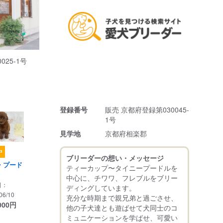
025-1号
登録番号
販売 京都府登録第030045-
1号
見学地
京都府相楽郡
中
ブリーダーの想い・メッセージ
・プード
ティーカップ〜タイニープードルを
中心に、チワワ、フレブルをブリー
日：
ディングしています。
06/10
充分な時期まで親兄弟と過ごさせ、
000
円
他の子犬達とも遊ばせて犬同士のコ
ミュニケーションを学ばせ、可愛い