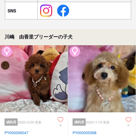
SNS
川嶋 由香里ブリーダーの子犬
成約済
2025/12/29 更新
成約済
2025/11/19 更新
0
0
PY000006047
PY000005568