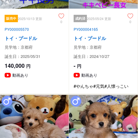
販売中
2025/10/13 更新
成約済
2025/05/24 更新
0
0
PY000005570
PY000004165
トイ・プードル
トイ・プードル
見学地：京都府
見学地：京都府
誕生日：2025/05/31
誕生日：2024/10/27
140,000
-
円
円
動画あり
動画あり
#やんちゃ
#元気
#人懐っこい