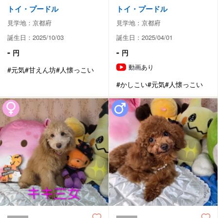
トイ・プードル
トイ・プードル
見学地：京都府
見学地：京都府
誕生日：2025/10/03
誕生日：2025/04/01
-
-
円
円
動画あり
#元気
#甘えん坊
#人懐っこい
#かしこい
#元気
#人懐っこい