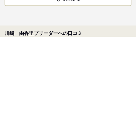
川嶋 由香里ブリーダーへの口コミ
★★★★★
トイ・プードル
お迎え前からお写真や動画を頂けて、お迎え当日もお気遣い、詳しいアドバイス
を頂けて安心してお迎えできました。本当にありがとうございました。
2025/12/29 16:20
★★★★★
トイ・プードル
とても丁寧に対応して頂き、素晴らしい子犬を譲って頂きました。ありがとうご
ざいました。
2025/11/19 11:04
★★★★★
トイ・プードル