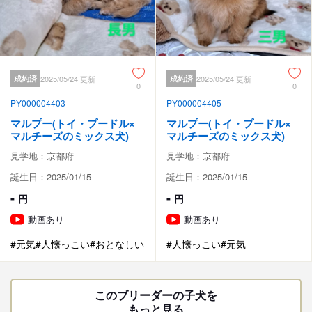
成約済
2025/05/24 更新
成約済
2025/05/24 更新
0
0
PY000004403
PY000004405
マルプー(トイ・プードル×
マルプー(トイ・プードル×
マルチーズのミックス犬)
マルチーズのミックス犬)
見学地：京都府
見学地：京都府
誕生日：2025/01/15
誕生日：2025/01/15
-
-
円
円
動画あり
動画あり
#元気
#人懐っこい
#おとなしい
#人懐っこい
#元気
このブリーダーの子犬を
もっと見る