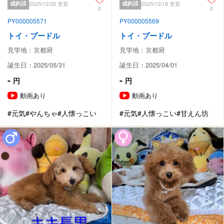
成約済
2025/10/26 更新
成約済
2025/10/18 更新
0
0
PY000005571
PY000005569
トイ・プードル
トイ・プードル
見学地：京都府
見学地：京都府
誕生日：2025/05/31
誕生日：2025/04/01
-
-
円
円
動画あり
動画あり
#元気
#やんちゃ
#人懐っこい
#元気
#人懐っこい
#甘えん坊