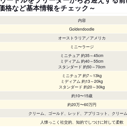
価格など基本情報をチェック～
内容
Goldendoodle
オーストラリア／アメリカ
ミニ〜ラージ
ミニチュア 約35～45cm
ミディアム 約40～55cm
スタンダード 約50～70cm
ミニチュア 約7～13kg
ミディアム 約13～20kg
スタンダード 約20～30kg
約10〜15歳
約20万〜60万円
クリーム、ゴールド、レッド、アプリコット、クリー
人懐っこく社交的、知的でしつけに対して柔軟