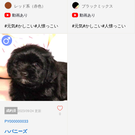
レッド系（赤色）
ブラックミックス
動画あり
動画あり
#元気
#かしこい
#人懐っこい
#元気
#かしこい
#人懐っこい
成約済
2023/09/24 更新
0
PY000000033
ハバニーズ