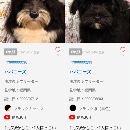
成約済
2024/02/17 更新
成約済
2024/02/09 更新
0
0
PY000000036
PY000000299
ハバニーズ
ハバニーズ
廣津俊明ブリーダー
廣津俊明ブリーダー
見学地：福岡県
見学地：福岡県
誕生日：2023/07/12
誕生日：2023/08/03
ブラックミックス
ブラック系（黒色）
動画あり
動画あり
#元気
#かしこい
#人懐っこい
#元気
#かしこい
#人懐っこい