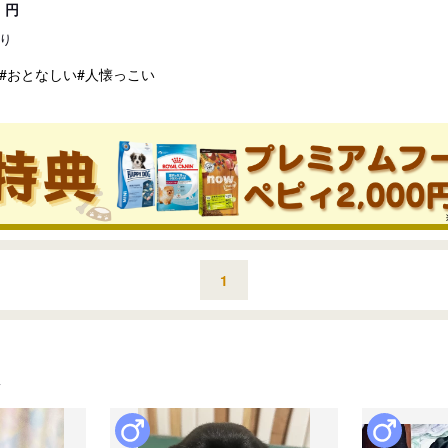
円
り
#おとなしい
#人懐っこい
1