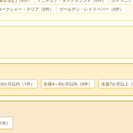
柴も含む)（0件）
ミニチュア・ダックスフンド（0件）
ポメラニア
ヨークシャー・テリア（0件）
ゴールデン・レトリーバー（0件）
後3か月以内（1件）
生後4～6か月以内（0件）
生後7か月以上（
1件）