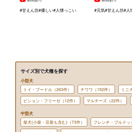
#甘えん坊
#優しい
#人懐っこい
#元気
#甘えん坊
#人
サイズ別で犬種を探す
小型犬
トイ・プードル（263件）
チワワ（152件）
ミニ
ビション・フリーゼ（12件）
マルチーズ（22件）
中型犬
柴犬(小柴・豆柴も含む)（73件）
フレンチ・ブルドッ