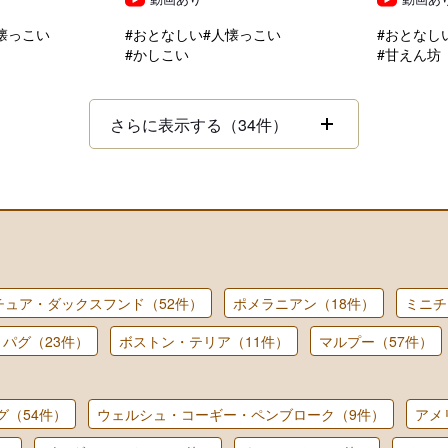
懐っこい
#おとなしい
#人懐っこい
#おとなし
#かしこい
#甘えん坊
さらに表示する（34件）
チュア・ダックスフンド（52件）
ポメラニアン（18件）
ミニチ
パグ（23件）
ボストン・テリア（11件）
マルプー（57件）
グ（54件）
ウェルシュ・コーギー・ペンブローク（9件）
アメ