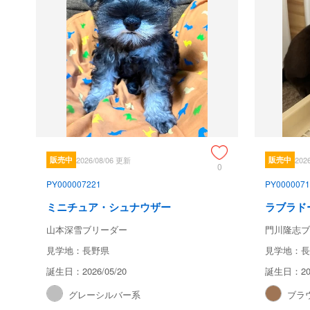
販売中
2026/08/06 更新
販売中
202
0
PY000007221
PY0000071
ミニチュア・シュナウザー
ラブラド
山本深雪ブリーダー
門川隆志ブ
見学地：長野県
見学地：長
誕生日：2026/05/20
誕生日：202
グレーシルバー系
ブラ