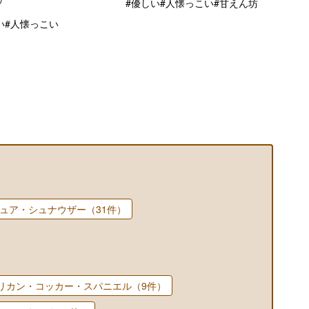
#優しい
#人懐っこい
#甘えん坊
い
#人懐っこい
ュア・シュナウザー（31件）
リカン・コッカー・スパニエル（9件）