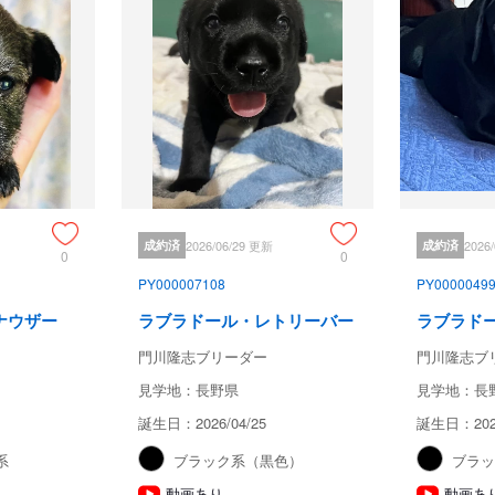
成約済
2026/06/29 更新
成約済
2026
0
0
PY000007108
PY0000049
ナウザー
ラブラドール・レトリーバー
ラブラド
門川隆志ブリーダー
門川隆志ブ
見学地：長野県
見学地：長
誕生日：2026/04/25
誕生日：2025
系
ブラック系（黒色）
ブラ
動画あり
動画あ