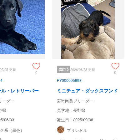
/05/25 更新
成約済
2026/03/28 更新
0
0
94
PY000005993
ール・レトリーバー
ミニチュア・ダックスフンド
リーダー
宮嵜尚美ブリーダー
野県
見学地：長野県
/06/03
誕生日：2025/09/06
ック系（黒色）
ブリンドル
り