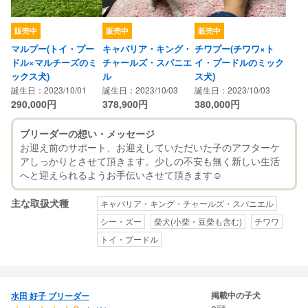
販売中
販売中
販売中
マルプー(トイ・プー
キャバリア・キング・
チワプー(チワワ×ト
ドル×マルチーズのミ
チャールズ・スパニエ
イ・プードルのミック
ックス犬)
ル
ス犬)
誕生日：2023/10/01
誕生日：2023/10/03
誕生日：2023/10/03
290,000
円
378,900
円
380,000
円
ブリーダーの想い・メッセージ
お迎え前のサポート、お迎えしていただいた子のアフターケ
アしっかりとさせて頂きます。少しの不安も無く新しい生活
主な取扱犬種
キャバリア・キング・チャールズ・スパニエル
シー・ズー
柴犬(小柴・豆柴も含む)
チワワ
トイ・プードル
掲載中の子犬
水田 好子 ブリーダー