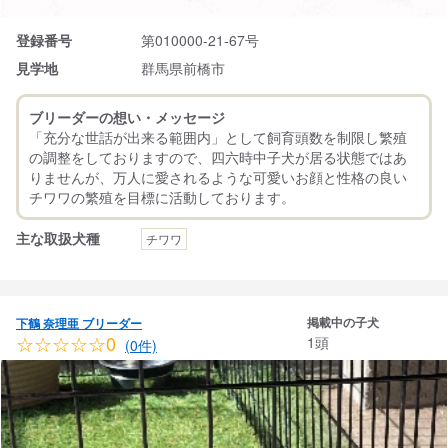
登録番号
第010000-21-67号
見学地
群馬県前橋市
ブリーダーの想い・メッセージ
「充分な世話が出来る範囲内」として飼育頭数を制限し繁殖
の調整をしておりますので、四六時中子犬が居る状態ではあ
りませんが、万人に愛されるような可愛いお顔と性格の良い
主な取扱犬種
チワワ
掲載中の子犬
下鶴 奈理亜 ブリーダー
☆☆☆☆☆0
1頭
(0件)