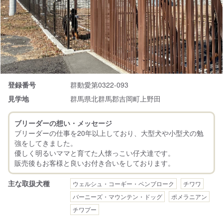
登録番号
群動愛第0322-093
見学地
群馬県北群馬郡吉岡町上野田
ブリーダーの想い・メッセージ
ブリーダーの仕事を20年以上しており、大型犬や小型犬の勉
強をしてきました。
優しく明るいママと育てた人懐っこい仔犬達です。
主な取扱犬種
ウェルシュ・コーギー・ペンブローク
チワワ
バーニーズ・マウンテン・ドッグ
ポメラニアン
チワプー