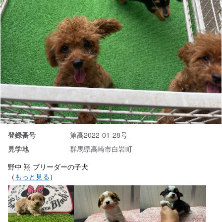
登録番号
第高2022-01-28号
見学地
群馬県高崎市白岩町
野中 翔 ブリーダーの子犬
（
もっと見る
）