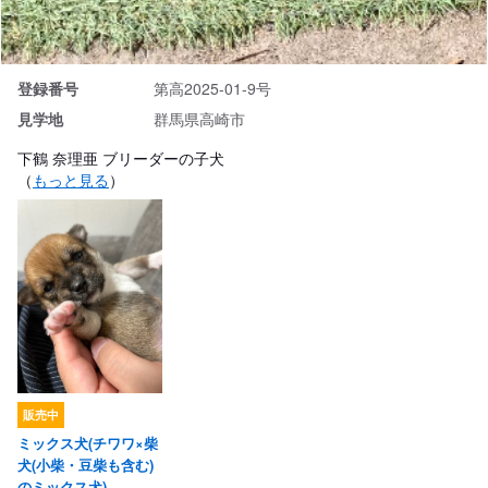
登録番号
第高2025-01-9号
見学地
群馬県高崎市
下鶴 奈理亜 ブリーダーの子犬
（
もっと見る
）
販売中
ミックス犬(チワワ×柴
犬(小柴・豆柴も含む)
のミックス犬)