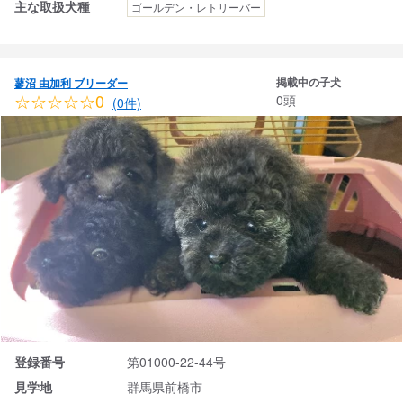
主な取扱犬種
ゴールデン・レトリーバー
掲載中の子犬
蓼沼 由加利 ブリーダー
☆☆☆☆☆0
0頭
(0件)
登録番号
第01000-22-44号
見学地
群馬県前橋市