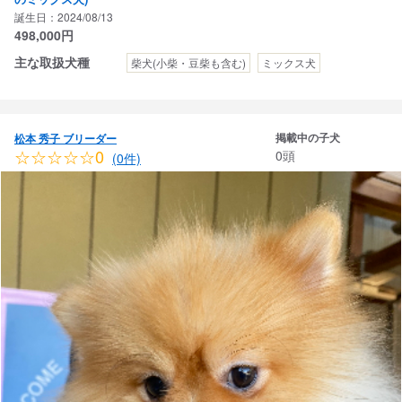
誕生日：2024/08/13
498,000
円
主な取扱犬種
柴犬(小柴・豆柴も含む)
ミックス犬
掲載中の子犬
松本 秀子 ブリーダー
☆☆☆☆☆0
0頭
(0件)