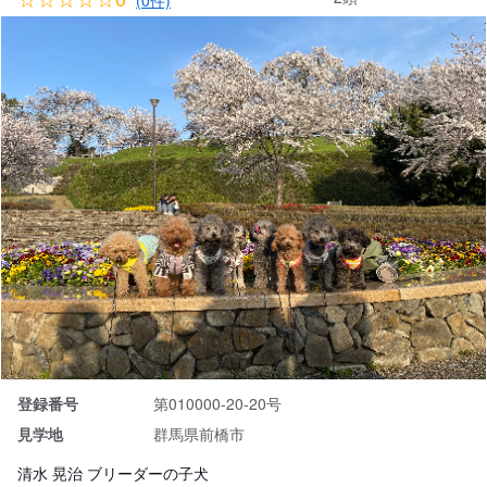
(0件)
登録番号
第010000-20-20号
見学地
群馬県前橋市
清水 晃治 ブリーダーの子犬