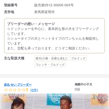
登録番号
販売第0512-30005-003号
見学地
群馬県富岡市
ブリーダーの想い・メッセージ
☆ドックショーを中心に、基本的な形の犬をブリーディング
しています。
☆ショータイプの犬とペットタイプのワンちゃんを御提供し
ています。
主な取扱犬種
柴犬(小柴・豆柴も含む)
ブルドッグ
フレンチ・ブルドッグ
掲載中の子犬
吉出 せい ブリーダー
☆☆☆☆☆0
0頭
(0件)