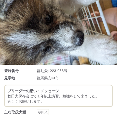
登録番号
群動愛1223-058号
見学地
群馬県安中市
ブリーダーの想い・メッセージ
秋田犬保存会にて１年以上講習、勉強をして来ました。
主な取扱犬種
秋田犬