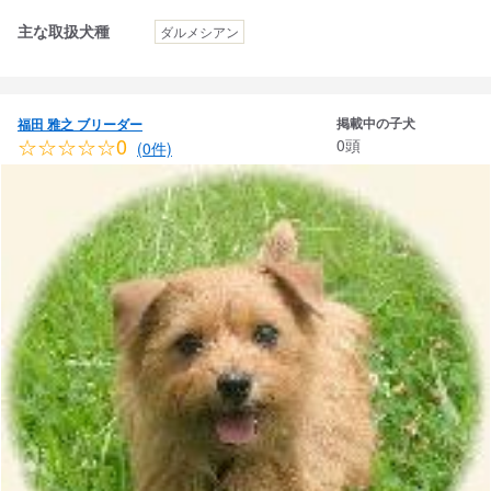
主な取扱犬種
ダルメシアン
掲載中の子犬
福田 雅之 ブリーダー
☆☆☆☆☆0
0頭
(0件)