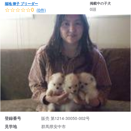
掲載中の子犬
福地 律子 ブリーダー
☆☆☆☆☆0
0頭
(0件)
登録番号
販売 第1214-30050-002号
見学地
群馬県安中市