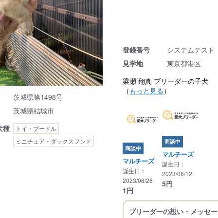
登録番号
システムテスト
見学地
東京都港区
梁瀬 翔真 ブリーダーの子犬
（
もっと見る
）
茨城県第1498号
茨城県結城市
犬種
トイ・プードル
ミニチュア・ダックスフンド
商談中
商談中
マルチーズ
マルチーズ
誕生日：
誕生日：
2023/06/12
2023/08/28
5
円
1
円
ブリーダーの想い・メッセー