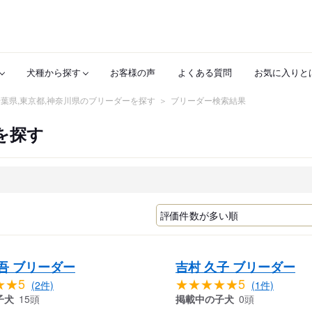
犬種から探す
お客様の声
よくある質問
お気に入りと
,千葉県,東京都,神奈川県のブリーダーを探す
ブリーダー検索結果
を探す
吾 ブリーダー
吉村 久子 ブリーダー
★★5
★★★★★5
(2件)
(1件)
子犬
15頭
掲載中の子犬
0頭