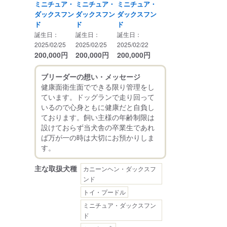
ミニチュア・
ミニチュア・
ミニチュア・
ダックスフン
ダックスフン
ダックスフン
ド
ド
ド
誕生日：
誕生日：
誕生日：
2025/02/25
2025/02/25
2025/02/22
200,000
円
200,000
円
200,000
円
ブリーダーの想い・メッセージ
健康面衛生面でできる限り管理をし
ています。ドッグランで走り回って
いるので心身ともに健康だと自負し
ております。飼い主様の年齢制限は
設けておらず当犬舎の卒業生であれ
ば万が一の時は大切にお預かりしま
主な取扱犬種
カニーンヘン・ダックスフ
ンド
トイ・プードル
ミニチュア・ダックスフン
ド