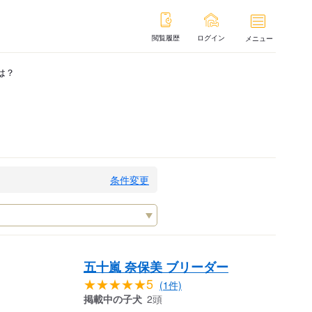
閲覧履歴
ログイン
メニュー
は？
条件変更
五十嵐 奈保美 ブリーダー
★★★★★5
(1件)
掲載中の子犬
2頭