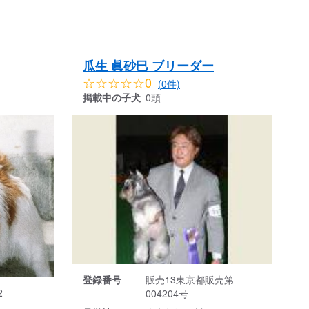
瓜生 眞砂巳 ブリーダー
☆☆☆☆☆0
(0件)
掲載中の子犬
0頭
登録番号
販売13東京都販売第
2
004204号