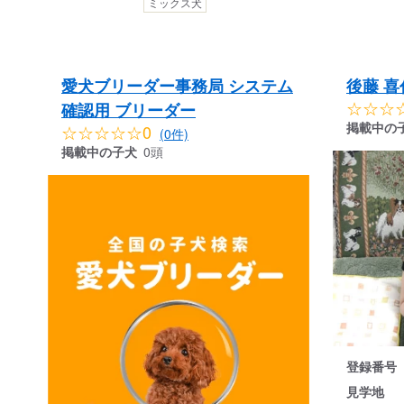
ミックス犬
愛犬ブリーダー事務局 システム
後藤 喜
☆☆☆
確認用 ブリーダー
掲載中の
☆☆☆☆☆0
(0件)
掲載中の子犬
0頭
登録番号
見学地