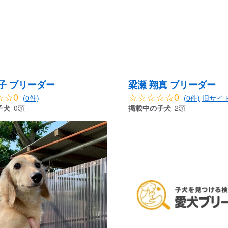
子 ブリーダー
梁瀬 翔真 ブリーダー
☆☆0
☆☆☆☆☆0
(0件)
(0件)
旧サイ
子犬
0頭
掲載中の子犬
2頭