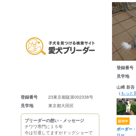
登録番号
見学地
山﨑 新吾
（
もっと
登録番号
23東京都販第002338号
見学地
東京都大田区
ブリーダーの想い・メッセージ
販売中
チワワ専門に１５年
ボーダー
今は引退してますがドッグショーで
リー