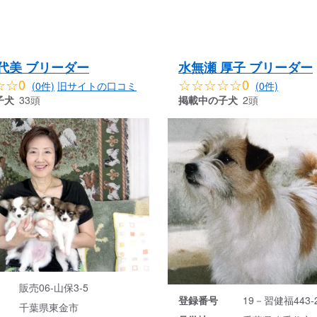
代美 ブリーダー
水無瀬 厚子 ブリーダー
☆☆0
☆☆☆☆☆0
(0件)
旧サイトの口コミ
(0件)
子犬
33頭
掲載中の子犬
2頭
販売06-山保3-5
登録番号
19－習健福443-
千葉県東金市