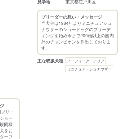
見学地
東京都江戸川区
ブリーダーの想い・メッセージ
当犬舎は1984年よりミニチュアシュ
ナウザーのショードッグのブリーデ
ィングを始め今まで200頭以上の国内
外のチャンピオンを作出しておりま
主な取扱犬種
ノーフォーク・テリア
ミニチュア・シュナウザー
ジ
門ブリー
ショー
族同様
犬をお
ターフ