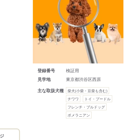
登録番号
検証用
見学地
東京都渋谷区西原
主な取扱犬種
柴犬(小柴・豆柴も含む)
チワワ
トイ・プードル
フレンチ・ブルドッグ
ポメラニアン
ジ