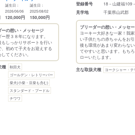
登録番号
18－山建福109
誕生日：
誕生日：
2026/06/06
2025/08/02
見学地
千葉県山武郡
円
120,000
円
150,000
円
ブリーダーの想い・メッセー
ダーの想い・メッセージ
ヨーキー大好きな一家！我家
ダー歴３８年になります。
い子供たちの赤ちゃんをお引
後もしっかりサポートを行い
後も環境があまり変わらない
で、初めて子犬をお迎えする
てやすいと思います。もちろ
犬種
秋田犬
主な取扱犬種
ヨークシャー・テ
ゴールデン・レトリーバー
柴犬(小柴・豆柴も含む)
スタンダード・プードル
チワワ