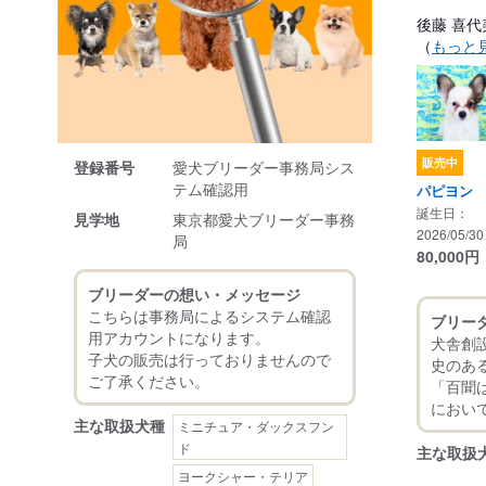
後藤 喜代
（
もっと
販売中
登録番号
愛犬ブリーダー事務局シス
テム確認用
パピヨン
誕生日：
見学地
東京都愛犬ブリーダー事務
2026/05/30
局
80,000
円
ブリーダーの想い・メッセージ
こちらは事務局によるシステム確認
ブリー
用アカウントになります。
犬舎創
子犬の販売は行っておりませんので
史のあ
「百聞
主な取扱犬種
ミニチュア・ダックスフン
ド
主な取扱
ヨークシャー・テリア