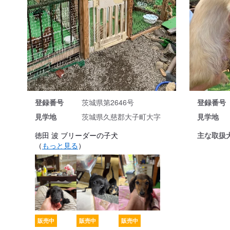
登録番号
登録番号
茨城県第2646号
見学地
見学地
茨城県久慈郡大子町大字
主な取扱
徳田 波 ブリーダーの子犬
（
もっと見る
）
販売中
販売中
販売中