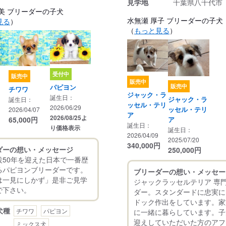
見学地
千葉県八千代市
美 ブリーダーの子犬
水無瀬 厚子 ブリーダーの子犬
見る
）
（
もっと見る
）
受付中
販売中
販売中
パピヨン
販売中
チワワ
ジャック・ラ
誕生日：
ジャック・ラ
誕生日：
ッセル・テリ
2026/06/29
ッセル・テリ
2026/04/07
ア
2026/08/25よ
65,000
円
ア
誕生日：
り価格表示
誕生日：
2026/04/09
2025/07/20
340,000
円
ダーの想い・メッセージ
250,000
円
設50年を迎えた日本で一番歴
るパピヨンブリーダーです。
ブリーダーの想い・メッセー
は一見にしかず」是非ご見学
ジャックラッセルテリア 専
ダー。スタンダードに忠実に
ドック作出をしています。家
犬種
チワワ
パピヨン
に一緒に暮らしています。子
迎えしていただいた方のアフ
ミックス犬