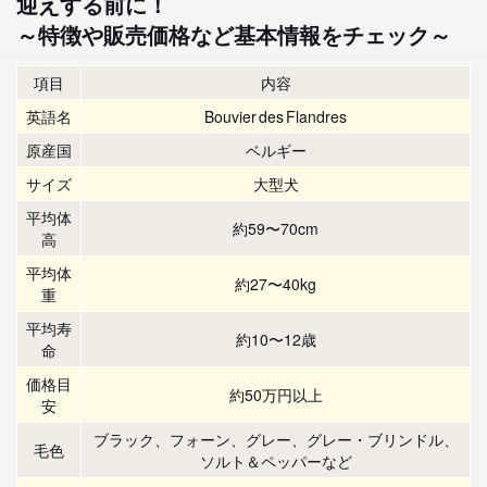
迎えする前に！
～特徴や販売価格など基本情報をチェック～
項目
内容
英語名
Bouvier des Flandres
原産国
ベルギー
サイズ
大型犬
平均体
約59〜70cm
高
平均体
約27〜40kg
重
平均寿
約10〜12歳
命
価格目
約50万円以上
安
ブラック、フォーン、グレー、グレー・ブリンドル、
毛色
ソルト＆ペッパーなど