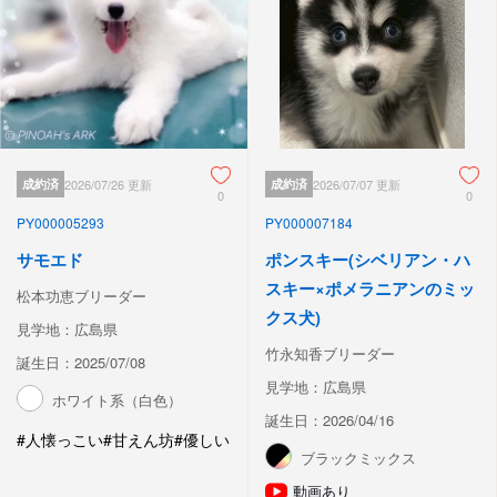
成約済
2026/07/26 更新
成約済
2026/07/07 更新
0
0
PY000005293
PY000007184
サモエド
ポンスキー(シベリアン・ハ
スキー×ポメラニアンのミッ
松本功恵ブリーダー
クス犬)
見学地：広島県
竹永知香ブリーダー
誕生日：2025/07/08
見学地：広島県
ホワイト系（白色）
誕生日：2026/04/16
#人懐っこい
#甘えん坊
#優しい
ブラックミックス
動画あり