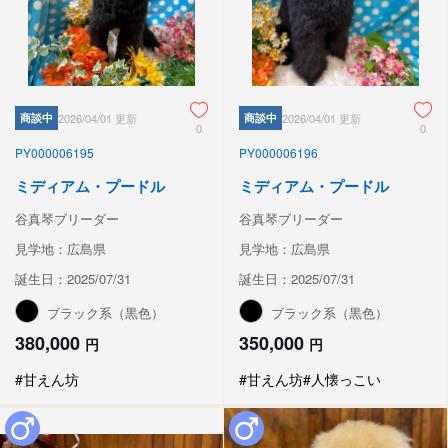
商談中
2026/04/01 更新
商談中
2026/04/01 更新
0
0
PY000006195
PY000006196
ミディアム・プードル
ミディアム・プードル
谷真琴ブリーダー
谷真琴ブリーダー
見学地：広島県
見学地：広島県
誕生日：2025/07/31
誕生日：2025/07/31
ブラック系（黒色）
ブラック系（黒色）
380,000
350,000
円
円
#甘えん坊
#甘えん坊
#人懐っこい