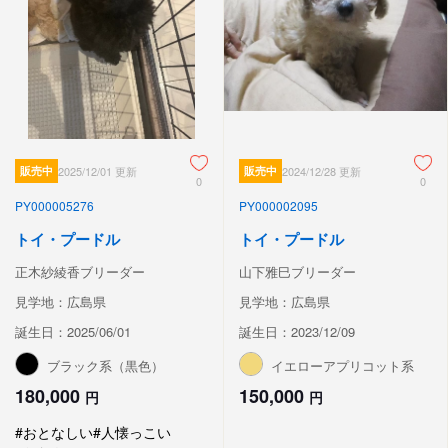
販売中
2025/12/01 更新
販売中
2024/12/28 更新
0
0
PY000005276
PY000002095
トイ・プードル
トイ・プードル
正木紗綾香ブリーダー
山下雅巳ブリーダー
見学地：広島県
見学地：広島県
誕生日：2025/06/01
誕生日：2023/12/09
ブラック系（黒色）
イエローアプリコット系
180,000
150,000
円
円
#おとなしい
#人懐っこい