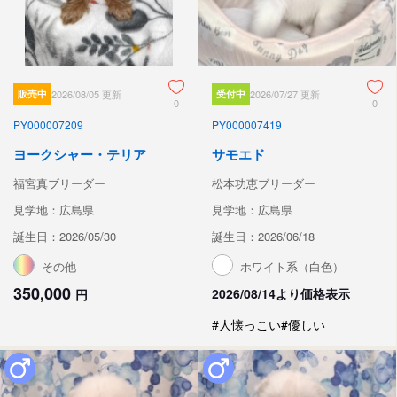
販売中
2026/08/05 更新
受付中
2026/07/27 更新
0
0
PY000007209
PY000007419
ヨークシャー・テリア
サモエド
福宮真ブリーダー
松本功恵ブリーダー
見学地：広島県
見学地：広島県
誕生日：2026/05/30
誕生日：2026/06/18
その他
ホワイト系（白色）
350,000
2026/08/14より価格表示
円
#人懐っこい
#優しい