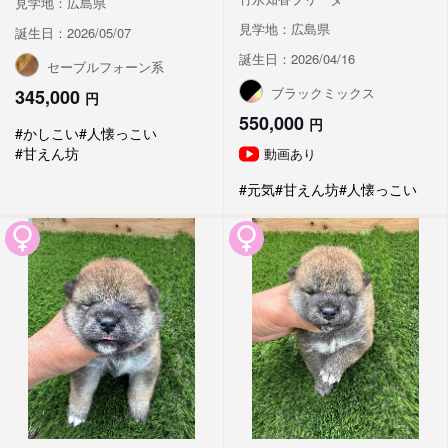
見学地：広島県
見学地：広島県
誕生日：2026/05/07
誕生日：2026/04/16
セーブルフォーン系
ブラックミックス
345,000
円
550,000
円
#かしこい
#人懐っこい
#甘えん坊
動画あり
#元気
#甘えん坊
#人懐っこい