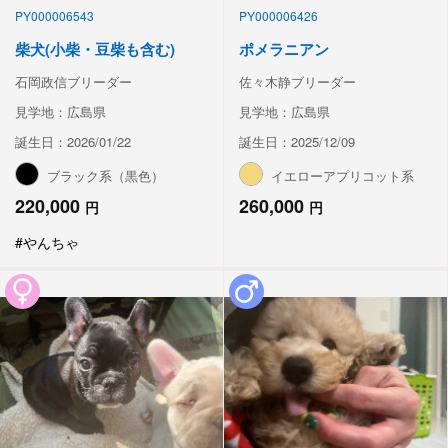
PY000006543
PY000006426
柴犬(小柴・豆柴も含む)
ポメラニアン
石岡政信ブリーダー
佐々木静ブリーダー
見学地：広島県
見学地：広島県
誕生日：2026/01/22
誕生日：2025/12/09
ブラック系（黒色）
イエローアプリコット系
220,000
260,000
円
円
#やんちゃ