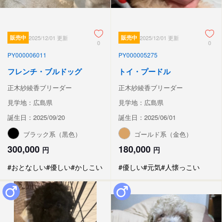
販売中
2025/12/01 更新
販売中
2025/12/01 更新
0
0
PY000006011
PY000005275
フレンチ・ブルドッグ
トイ・プードル
正木紗綾香ブリーダー
正木紗綾香ブリーダー
見学地：広島県
見学地：広島県
誕生日：2025/09/20
誕生日：2025/06/01
ブラック系（黒色）
ゴールド系（金色）
300,000
180,000
円
円
#おとなしい
#優しい
#かしこい
#優しい
#元気
#人懐っこい