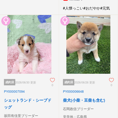
#人懐っこい
#おだやか
#元気
成約済
2026/06/30 更新
成約済
2026/06/26 更新
0
0
PY000007094
PY000006648
シェットランド・シープド
柴犬(小柴・豆柴も含む)
ッグ
石岡政信ブリーダー
坂田有佳里ブリーダー
見学地：広島県