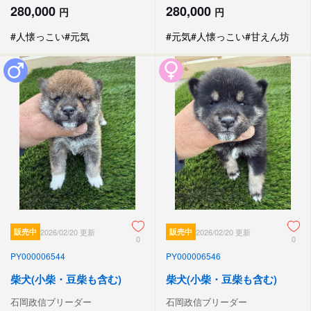
280,000
280,000
円
円
#人懐っこい
#元気
#元気
#人懐っこい
#甘えん坊
販売中
2026/02/20 更新
販売中
2026/02/20 更新
0
0
PY000006544
PY000006546
柴犬(小柴・豆柴も含む)
柴犬(小柴・豆柴も含む)
石岡政信ブリーダー
石岡政信ブリーダー