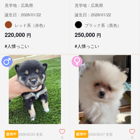
見学地：広島県
見学地：広島県
誕生日：2026/01/22
誕生日：2026/01/22
レッド系（赤色）
ブラック系（黒色）
220,000
250,000
円
円
#人懐っこい
#人懐っこい
販売中
2026/02/20 更新
販売中
2026/02/07 更新
0
0