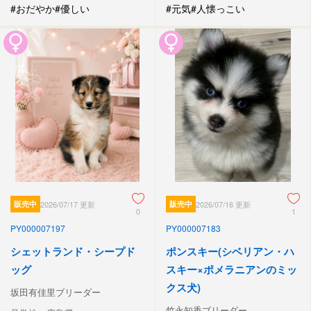
#おだやか
#優しい
#元気
#人懐っこい
販売中
2026/07/17 更新
販売中
2026/07/16 更新
0
1
PY000007197
PY000007183
シェットランド・シープド
ポンスキー(シベリアン・ハ
ッグ
スキー×ポメラニアンのミッ
クス犬)
坂田有佳里ブリーダー
竹永知香ブリーダー