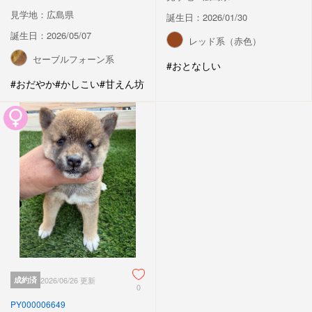
見学地：広島県
誕生日：2026/01/30
誕生日：2026/05/07
レッド系（赤色）
セーブルフォーン系
#おとなしい
#おだやか
#かしこい
#甘えん坊
成約済
2026/06/26 更新
0
PY000006649