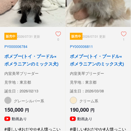
販売中
2026/07/31 更新
販売中
2026/07/31 更新
0
1
PY000006784
PY000006811
ポメプー(トイ・プードル×
ポメプー(トイ・プードル×
ポメラニアンのミックス犬)
ポメラニアンのミックス犬)
内室美琴ブリーダー
内室美琴ブリーダー
見学地：東京都
見学地：東京都
誕生日：2026/02/13
誕生日：2026/03/08
グレーシルバー系
クリーム系
150,000
190,000
円
円
動画あり
動画あり
#優しい
#おだやか
#人懐っこい
#優しい
#おだやか
#人懐っこい