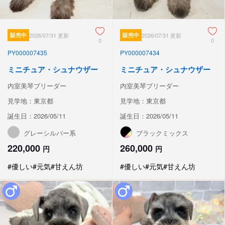
販売中
2026/07/31 更新
販売中
2026/07/31 更新
0
0
PY000007435
PY000007434
ミニチュア・シュナウザー
ミニチュア・シュナウザー
内室美琴ブリーダー
内室美琴ブリーダー
見学地：東京都
見学地：東京都
誕生日：2026/05/11
誕生日：2026/05/11
グレーシルバー系
ブラックミックス
220,000
260,000
円
円
#優しい
#元気
#甘えん坊
#優しい
#元気
#甘えん坊