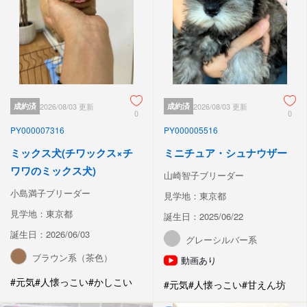
成約済
2026/08/03 更新
成約済
2026/08/03 更新
0
0
PY000007316
PY000005516
ミックス犬(チワックス×チ
ミニチュア・シュナウザー
ワワのミックス犬)
山崎智子ブリーダー
小島満子ブリーダー
見学地：東京都
見学地：東京都
誕生日：2025/06/22
誕生日：2026/06/03
グレーシルバー系
ブラウン系（茶色）
動画あり
#元気
#人懐っこい
#かしこい
#元気
#人懐っこい
#甘えん坊