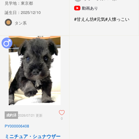
見学地：東京都
動画あり
誕生日：2025/12/10
#甘えん坊
#元気
#人懐っこい
タン系
成約済
2026/07/21 更新
0
PY000006408
ミニチュア・シュナウザー