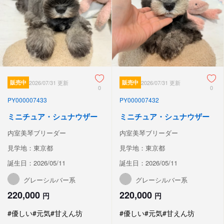
販売中
2026/07/31 更新
販売中
2026/07/31 更新
0
0
PY000007433
PY000007432
ミニチュア・シュナウザー
ミニチュア・シュナウザー
内室美琴ブリーダー
内室美琴ブリーダー
見学地：東京都
見学地：東京都
誕生日：2026/05/11
誕生日：2026/05/11
グレーシルバー系
グレーシルバー系
220,000
220,000
円
円
#優しい
#元気
#甘えん坊
#優しい
#元気
#甘えん坊