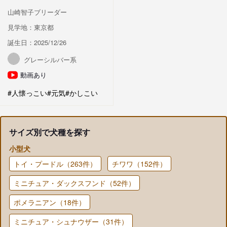
山崎智子ブリーダー
見学地：東京都
誕生日：2025/12/26
グレーシルバー系
動画あり
#人懐っこい
#元気
#かしこい
サイズ別で犬種を探す
小型犬
トイ・プードル（263件）
チワワ（152件）
ミニチュア・ダックスフンド（52件）
ポメラニアン（18件）
ミニチュア・シュナウザー（31件）