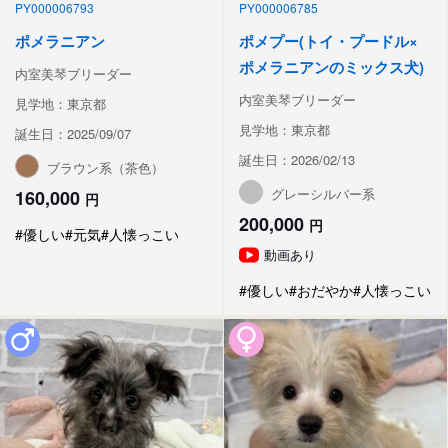
PY000006793
PY000006785
ポメラニアン
ポメプー(トイ・プードル×
ポメラニアンのミックス犬)
内室美琴ブリーダー
内室美琴ブリーダー
見学地：東京都
見学地：東京都
誕生日：2025/09/07
誕生日：2026/02/13
ブラウン系（茶色）
グレーシルバー系
160,000
円
200,000
円
#優しい
#元気
#人懐っこい
動画あり
#優しい
#おだやか
#人懐っこい