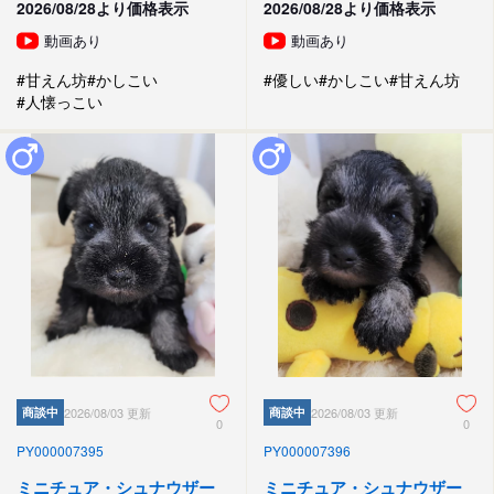
2026/08/28より価格表示
2026/08/28より価格表示
動画あり
動画あり
#甘えん坊
#かしこい
#優しい
#かしこい
#甘えん坊
#人懐っこい
商談中
2026/08/03 更新
商談中
2026/08/03 更新
0
0
PY000007395
PY000007396
ミニチュア・シュナウザー
ミニチュア・シュナウザー