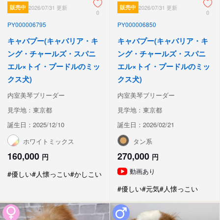
販売中
2026/07/31 更新
販売中
2026/07/31 更新
0
0
PY000006795
PY000006850
キャバプー(キャバリア・キ
キャバプー(キャバリア・キ
ング・チャールズ・スパニ
ング・チャールズ・スパニ
エル×トイ・プードルのミッ
エル×トイ・プードルのミッ
クス犬)
クス犬)
内室美琴ブリーダー
内室美琴ブリーダー
見学地：東京都
見学地：東京都
誕生日：2025/12/10
誕生日：2026/02/21
ホワイトミックス
タン系
160,000
270,000
円
円
動画あり
#優しい
#人懐っこい
#かしこい
#優しい
#元気
#人懐っこい