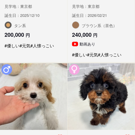
見学地：東京都
見学地：東京都
誕生日：2025/12/10
誕生日：2026/02/21
タン系
ブラウン系（茶色）
200,000
240,000
円
円
動画あり
#優しい
#元気
#人懐っこい
#優しい
#元気
#人懐っこい