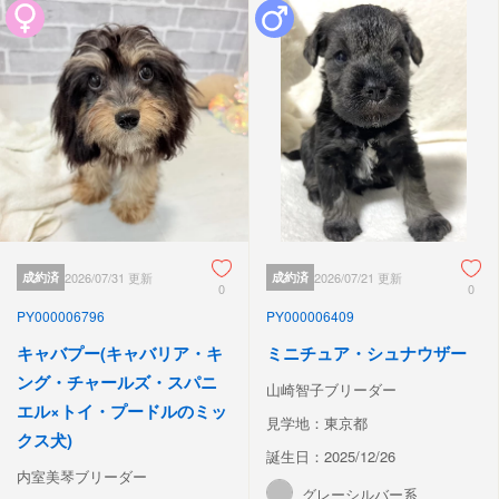
成約済
2026/07/31 更新
成約済
2026/07/21 更新
0
0
PY000006796
PY000006409
キャバプー(キャバリア・キ
ミニチュア・シュナウザー
ング・チャールズ・スパニ
山崎智子ブリーダー
エル×トイ・プードルのミッ
見学地：東京都
クス犬)
誕生日：2025/12/26
内室美琴ブリーダー
グレーシルバー系