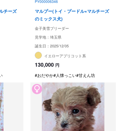
PY000006346
マルチーズ
マルプー(トイ・プードル×マルチーズ
のミックス犬)
金子美雪ブリーダー
見学地：埼玉県
誕生日：2025/12/05
イエローアプリコット系
130,000
円
い
#おだやか
#人懐っこい
#甘えん坊