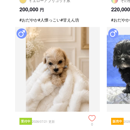
イエローアプリコット系
その
200,000
220,000
円
#おだやか
#人懐っこい
#甘えん坊
#おだやか
受付中
2026/07/21 更新
販売中
202
0