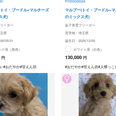
91
PY000006345
(トイ・プードル×マルチーズ
マルプー(トイ・プードル×
ス犬)
のミックス犬)
リーダー
金子美雪ブリーダー
玉県
見学地：埼玉県
6/05/01
誕生日：2025/12/05
ック系（黒色）
ホワイト系（白色）
130,000
円
円
い
#おだやか
#甘えん坊
#おだやか
#甘えん坊
#人懐っこ