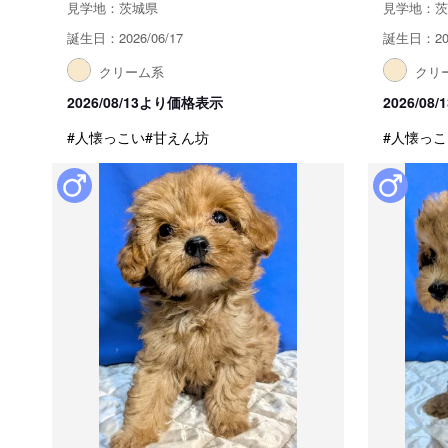
見学地：茨城県
見学地：茨
誕生日：2026/06/17
誕生日：202
クリーム系
クリ
2026/08/13より価格表示
2026/0
#人懐っこい
#甘えん坊
#人懐っこ