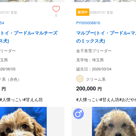
6/07/31 更新
販売中
2026/07/31 更新
0
54
PY000006816
(トイ・プードル×マルチーズ
マルプー(トイ・プードル×
ス犬)
のミックス犬)
リーダー
金子美雪ブリーダー
玉県
見学地：埼玉県
6/06/05
誕生日：2026/03/04
ド系（赤色）
クリーム系
200,000
円
円
#人懐っこい
#甘えん坊
#人懐っこい
#甘えん坊
#おだや