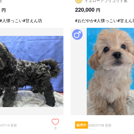
他
イエローアプリコット系
220,000
円
円
#人懐っこい
#甘えん坊
#おだやか
#人懐っこい
#甘えん
6/07/14 更新
販売中
2026/07/08 更新
0