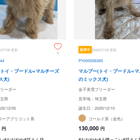
6/07/08 更新
販売中
2026/07/08 更新
0
44
PY000006365
(トイ・プードル×マルチーズ
マルプー(トイ・プードル×
ス犬)
のミックス犬)
リーダー
金子美雪ブリーダー
玉県
見学地：埼玉県
5/12/05
誕生日：2025/12/10
ローアプリコット系
ゴールド系（金色）
130,000
円
円
い
#おだやか
#甘えん坊
#おだやか
#人懐っこい
#甘えん