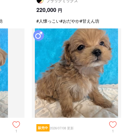
ブラックミックス
220,000
円
坊
#人懐っこい
#おだやか
#甘えん坊
販売中
2026/07/08 更新
1
1