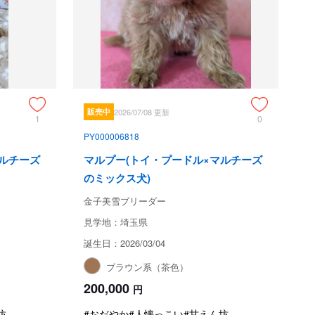
販売中
2026/07/08 更新
1
0
PY000006818
マルチーズ
マルプー(トイ・プードル×マルチーズ
のミックス犬)
金子美雪ブリーダー
見学地：埼玉県
誕生日：2026/03/04
ブラウン系（茶色）
200,000
円
坊
#おだやか
#人懐っこい
#甘えん坊