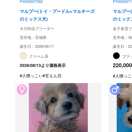
PY000007392
PY0000071
マルプー(トイ・プードル×マルチーズ
マルプー
のミックス犬)
のミック
今川玲佳ブリーダー
金子美雪ブ
見学地：茨城県
見学地：埼
誕生日：2026/06/17
誕生日：202
クリーム系
ブラ
220,000
2026/08/13より価格表示
#人懐っこい
#甘えん坊
#人懐っこ