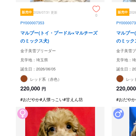
販売中
2026/07/31 更新
販売中
202
0
PY000007353
PY0000073
マルプー(トイ・プードル×マルチーズ
マルプー
のミックス犬)
のミック
金子美雪ブリーダー
金子美雪ブ
見学地：埼玉県
見学地：埼
誕生日：2026/06/05
誕生日：202
レッド系（赤色）
レッ
220,000
220,000
円
#おだやか
#人懐っこい
#甘えん坊
#おだやか