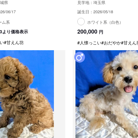
城県
見学地：埼玉県
6/06/17
誕生日：2026/05/18
ーム系
ホワイト系（白色）
200,000
8/13より価格表示
円
い
#甘えん坊
#人懐っこい
#おだやか
#甘えん