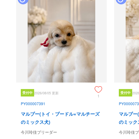
受付中
2026/08/05 更新
受付中
202
1
PY000007391
PY0000073
マルプー(トイ・プードル×マルチーズ
マルプー
のミックス犬)
のミック
今川玲佳ブリーダー
今川玲佳ブ