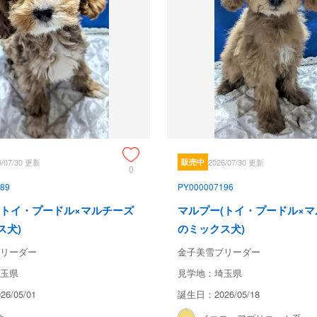
6/07/30 更新
販売中
2026/07/30 更新
0
89
PY000007196
(トイ・プードル×マルチーズ
マルプー(トイ・プードル×
ス犬)
のミックス犬)
リーダー
金子美雪ブリーダー
玉県
見学地：埼玉県
6/05/01
誕生日：2026/05/18