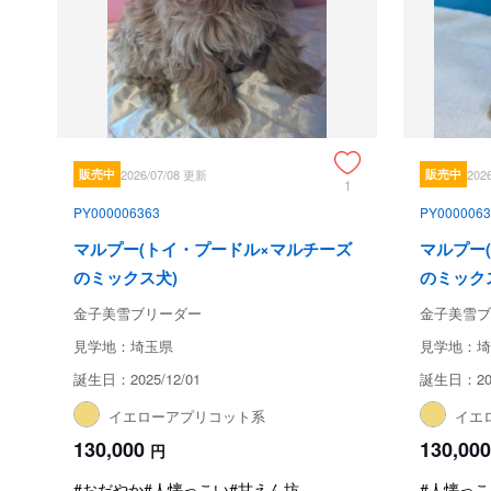
販売中
2026/07/08 更新
販売中
202
1
PY000006363
PY0000063
マルプー(トイ・プードル×マルチーズ
マルプー
のミックス犬)
のミック
金子美雪ブリーダー
金子美雪ブ
見学地：埼玉県
見学地：埼
誕生日：2025/12/01
誕生日：202
イエローアプリコット系
イエ
130,000
130,000
円
#おだやか
#人懐っこい
#甘えん坊
#人懐っこ