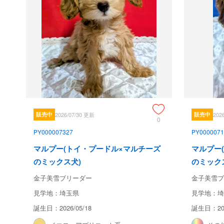
販売中
2026/07/30 更新
販売中
202
0
PY000007327
PY0000071
マルプー(トイ・プードル×マルチーズ
マルプー
のミックス犬)
のミック
金子美雪ブリーダー
金子美雪ブ
見学地：埼玉県
見学地：埼
誕生日：2026/05/18
誕生日：202