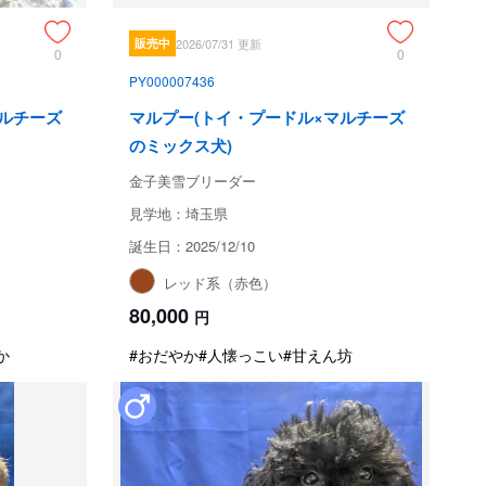
販売中
2026/07/31 更新
0
0
PY000007436
マルチーズ
マルプー(トイ・プードル×マルチーズ
のミックス犬)
金子美雪ブリーダー
見学地：埼玉県
誕生日：2025/12/10
レッド系（赤色）
80,000
円
か
#おだやか
#人懐っこい
#甘えん坊