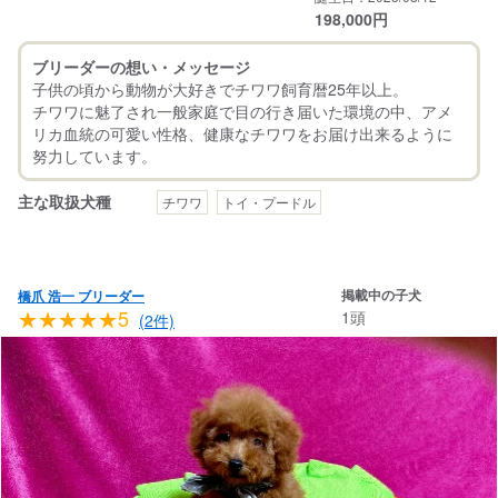
198,000
円
ブリーダーの想い・メッセージ
子供の頃から動物が大好きでチワワ飼育暦25年以上。
チワワに魅了され一般家庭で目の行き届いた環境の中、アメ
リカ血統の可愛い性格、健康なチワワをお届け出来るように
主な取扱犬種
チワワ
トイ・プードル
掲載中の子犬
橋爪 浩一 ブリーダー
★★★★★5
1頭
(2件)