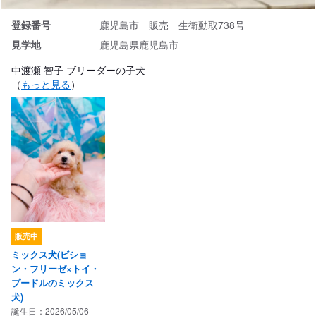
登録番号
鹿児島市 販売 生衛動取738号
見学地
鹿児島県鹿児島市
中渡瀬 智子 ブリーダーの子犬
（
もっと見る
）
販売中
ミックス犬(ビショ
ン・フリーゼ×トイ・
プードルのミックス
犬)
誕生日：2026/05/06