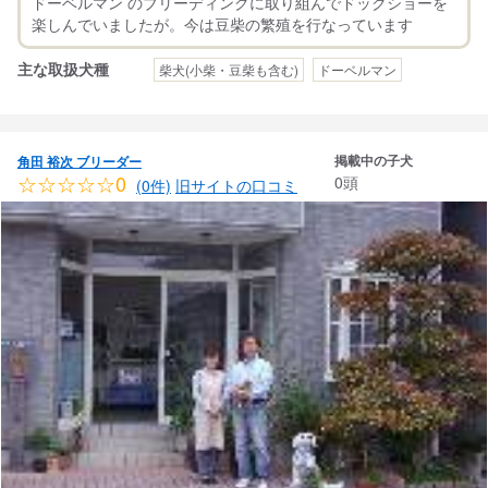
ドーベルマン のブリーディングに取り組んでドックショーを
主な取扱犬種
柴犬(小柴・豆柴も含む)
ドーベルマン
掲載中の子犬
角田 裕次 ブリーダー
☆☆☆☆☆0
0頭
(0件)
旧サイトの口コミ