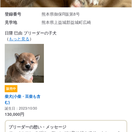
登録番号
熊本県御保R販第8号
見学地
熊本県上益城郡益城町広崎
日隈 巳由 ブリーダーの子犬
（
もっと見る
）
販売中
柴犬(小柴・豆柴も含
む)
誕生日：2023/10/30
130,000
円
ブリーダーの想い・メッセージ