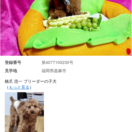
登録番号
第4077100230号
見学地
福岡県嘉麻市
橋爪 浩一 ブリーダーの子犬
（
もっと見る
）