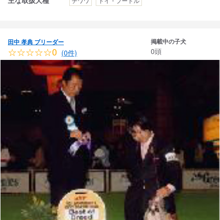
主な取扱犬種
チワワ
トイ・プードル
掲載中の子犬
田中 孝典 ブリーダー
☆☆☆☆☆0
0頭
(0件)