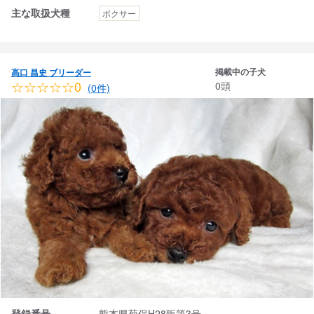
主な取扱犬種
ボクサー
掲載中の子犬
高口 昌史 ブリーダー
☆☆☆☆☆0
0頭
(0件)
登録番号
熊本県菊保H28販第3号