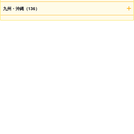
九州・沖縄（136）
子犬検索
ブリーダー検索
会員メニュー
愛犬ブリーダーについて
お役立ちコンテンツ
ご利用案内
サポート