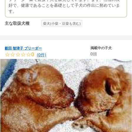
好で、健康であることを基礎として子犬の作出に努めていま
主な取扱犬種
柴犬(小柴・豆柴も含む)
掲載中の子犬
穀田 智津子 ブリーダー
☆☆☆☆☆0
0頭
(0件)