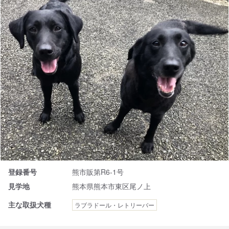
登録番号
熊市販第R6-1号
見学地
熊本県熊本市東区尾ノ上
主な取扱犬種
ラブラドール・レトリーバー