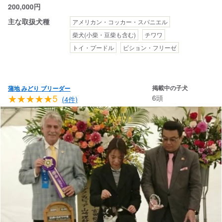
200,000
円
主な取扱犬種
アメリカン・コッカー・スパニエル
柴犬(小柴・豆柴も含む)
チワワ
トイ・プードル
ビション・フリーゼ
掲載中の子犬
蒲地 みどり ブリーダー
★★★★★5
6頭
(4件)