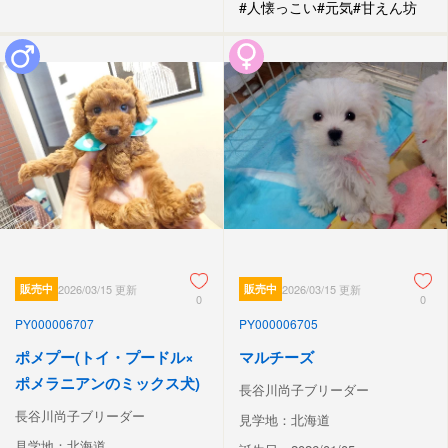
#人懐っこい
#元気
#甘えん坊
販売中
2026/03/15 更新
販売中
2026/03/15 更新
0
0
PY000006707
PY000006705
ポメプー(トイ・プードル×
マルチーズ
ポメラニアンのミックス犬)
長谷川尚子ブリーダー
長谷川尚子ブリーダー
見学地：北海道
見学地：北海道