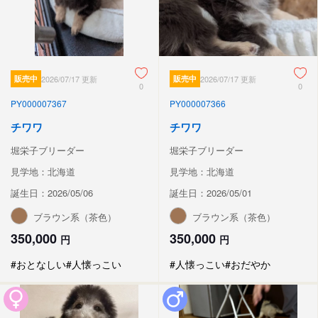
販売中
2026/07/17 更新
販売中
2026/07/17 更新
0
0
PY000007367
PY000007366
チワワ
チワワ
堀栄子ブリーダー
堀栄子ブリーダー
見学地：北海道
見学地：北海道
誕生日：2026/05/06
誕生日：2026/05/01
ブラウン系（茶色）
ブラウン系（茶色）
350,000
350,000
円
円
#おとなしい
#人懐っこい
#人懐っこい
#おだやか