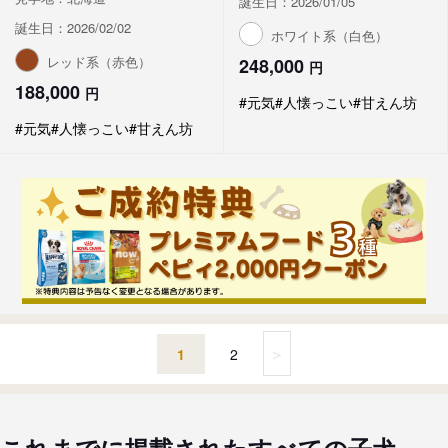
誕生日：2026/01/05
誕生日：2026/02/02
ホワイト系（白色）
レッド系（赤色）
248,000
円
188,000
円
#元気
#人懐っこい
#甘えん坊
#元気
#人懐っこい
#甘えん坊
＞
1
2
これまでに掲載されたすべての子犬