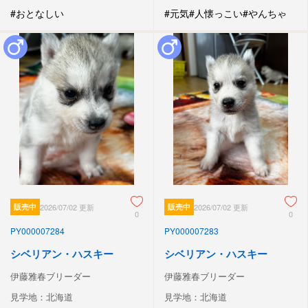
#おとなしい
#元気
#人懐っこい
#やんちゃ
販売中
2026/07/02 更新
販売中
2026/07/02 更新
0
0
PY000007284
PY000007283
シベリアン・ハスキー
シベリアン・ハスキー
伊藤雅春ブリーダー
伊藤雅春ブリーダー
見学地：北海道
見学地：北海道