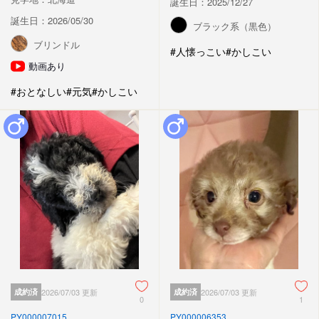
誕生日：2025/12/27
誕生日：2026/05/30
ブラック系（黒色）
ブリンドル
#人懐っこい
#かしこい
動画あり
#おとなしい
#元気
#かしこい
成約済
2026/07/03 更新
成約済
2026/07/03 更新
0
1
PY000007015
PY000006353