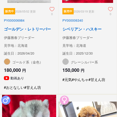
販売中
2026/05/02 更新
販売中
2026/03/19 更新
0
0
PY000006984
PY000006340
ゴールデン・レトリーバー
シベリアン・ハスキー
伊藤雅春ブリーダー
伊藤雅春ブリーダー
見学地：北海道
見学地：北海道
誕生日：2026/04/20
誕生日：2025/12/30
ゴールド系（金色）
グレーシルバー系
180,000
150,000
円
円
動画あり
#元気
#やんちゃ
#甘えん坊
#おとなしい
#甘えん坊