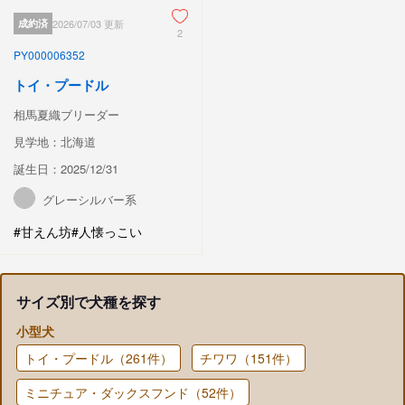
成約済
2026/07/03 更新
2
PY000006352
トイ・プードル
相馬夏織ブリーダー
見学地：北海道
誕生日：2025/12/31
グレーシルバー系
#甘えん坊
#人懐っこい
サイズ別で犬種を探す
小型犬
トイ・プードル（261件）
チワワ（151件）
ミニチュア・ダックスフンド（52件）