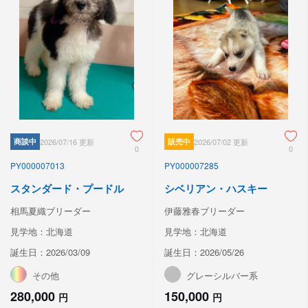
商談中
2026/07/16 更新
販売中
2026/07/02 更新
0
0
PY000007013
PY000007285
スタンダード・プードル
シベリアン・ハスキー
相馬夏織ブリーダー
伊藤雅春ブリーダー
見学地：北海道
見学地：北海道
誕生日：2026/03/09
誕生日：2026/05/26
その他
グレーシルバー系
280,000
150,000
円
円