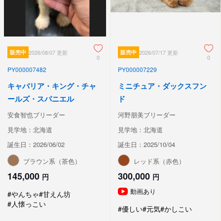
販売中
2026/08/07 更新
販売中
2026/07/17 更新
0
0
PY000007482
PY000007229
キャバリア・キング・チャ
ミニチュア・ダックスフン
ールズ・スパニエル
ド
安食智也ブリーダー
河野朋美ブリーダー
見学地：北海道
見学地：北海道
誕生日：2026/06/02
誕生日：2025/10/04
ブラウン系（茶色）
レッド系（赤色）
145,000
300,000
円
円
動画あり
#やんちゃ
#甘えん坊
#人懐っこい
#優しい
#元気
#かしこい