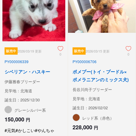
販売中
2026/03/19 更新
販売中
2026/03/15 更新
0
0
PY000006339
PY000006706
シベリアン・ハスキー
ポメプー(トイ・プードル×
ポメラニアンのミックス犬)
伊藤雅春ブリーダー
長谷川尚子ブリーダー
見学地：北海道
見学地：北海道
誕生日：2025/12/30
誕生日：2026/02/02
グレーシルバー系
レッド系（赤色）
150,000
円
228,000
円
#元気
#かしこい
#やんちゃ