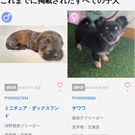
成約済
2026/07/17 更新
成約済
2026/07/08 更新
0
0
PY000007234
PY000006680
ミニチュア・ダックスフン
チワワ
ド
堀栄子ブリーダー
河野朋美ブリーダー
見学地：北海道
見学地：北海道