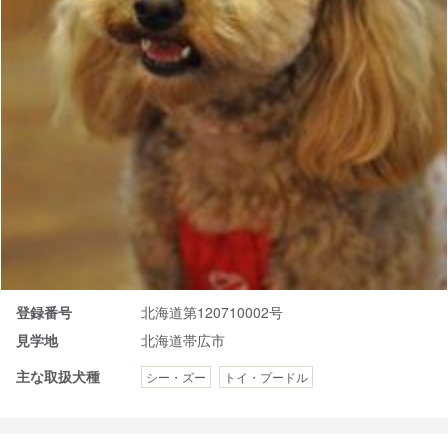
登録番号
北海道第120710002号
見学地
北海道帯広市
主な取扱犬種
シー・ズー
トイ・プードル