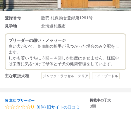
登録番号
販売 札保動セ登録第1291号
見学地
北海道札幌市
ブリーダーの想い・メッセージ
良い犬がいて、良血統の相手が見つかった場合のみ交配をし
ます。
しかも若いうちに３回～４回しか出産はさせません。妊娠中
主な取扱犬種
ジャック・ラッセル・テリア
トイ・プードル
掲載中の子犬
牧 章江 ブリーダー
☆☆☆☆☆0
0頭
(0件)
旧サイトの口コミ