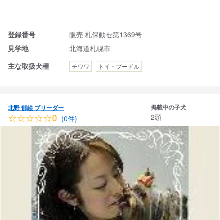
登録番号
販売 札保動セ第1369号
見学地
北海道札幌市
主な取扱犬種
チワワ
トイ・プードル
掲載中の子犬
北野 郁絵 ブリーダー
☆☆☆☆☆0
2頭
(0件)