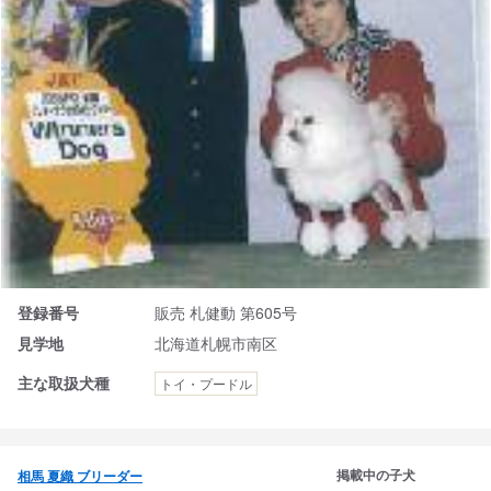
登録番号
販売 札健動 第605号
見学地
北海道札幌市南区
主な取扱犬種
トイ・プードル
掲載中の子犬
相馬 夏織 ブリーダー