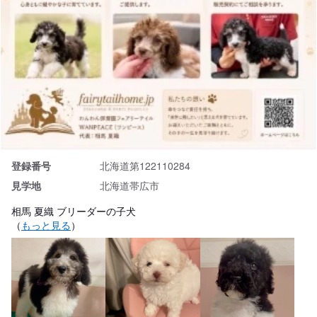
登録番号
北海道第122110284
見学地
北海道帯広市
相馬 夏織 ブリーダーの子犬
（
もっと見る
）