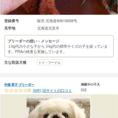
登録番号
販売 北海道90610008号
見学地
北海道北見市
ブリーダーの想い・メッセージ
１kg代の小さな子から３kg代の標準サイズの子を扱っていま
主な取扱犬種
トイ・プードル
掲載中の子犬
中畑 育子 ブリーダー
☆☆☆☆☆0
0頭
(0件)
旧サイトの口コミ