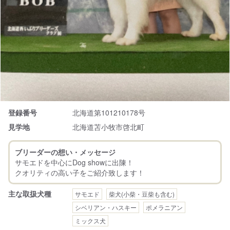
登録番号
北海道第101210178号
見学地
北海道苫小牧市啓北町
ブリーダーの想い・メッセージ
サモエドを中心にDog showに出陳！
主な取扱犬種
サモエド
柴犬(小柴・豆柴も含む)
シベリアン・ハスキー
ポメラニアン
ミックス犬