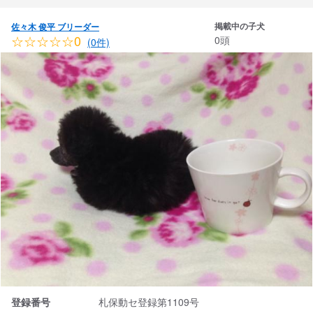
掲載中の子犬
佐々木 俊平 ブリーダー
☆☆☆☆☆0
0頭
(0件)
登録番号
札保動セ登録第1109号