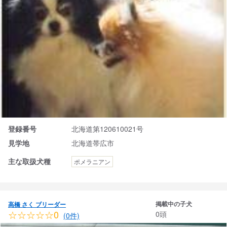
登録番号
北海道第120610021号
見学地
北海道帯広市
主な取扱犬種
ポメラニアン
掲載中の子犬
高橋 さく ブリーダー
☆☆☆☆☆0
0頭
(0件)