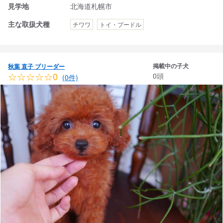
見学地
北海道札幌市
主な取扱犬種
チワワ
トイ・プードル
掲載中の子犬
秋葉 直子 ブリーダー
☆☆☆☆☆0
0頭
(0件)