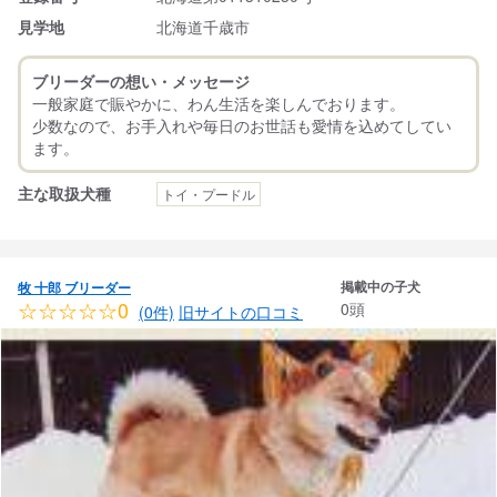
見学地
北海道千歳市
ブリーダーの想い・メッセージ
一般家庭で賑やかに、わん生活を楽しんでおります。
少数なので、お手入れや毎日のお世話も愛情を込めてしてい
主な取扱犬種
トイ・プードル
掲載中の子犬
牧 十郎 ブリーダー
☆☆☆☆☆0
0頭
(0件)
旧サイトの口コミ