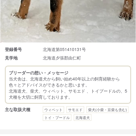
登録番号
北海道第051410131号
見学地
北海道夕張郡由仁町
ブリーダーの想い・メッセージ
当犬舎は、北海道犬から飼い始め40年以上の飼育経験から
色々とアドバイスができるかと思います。
北海道犬、柴犬、ウィペット、サモエド 、トイプードルの、5
主な取扱犬種
ウィペット
サモエド
柴犬(小柴・豆柴も含む)
トイ・プードル
北海道犬