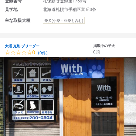
登録番号
札保動セ登録第1759号
見学地
北海道札幌市手稲区富丘3条
主な取扱犬種
柴犬(小柴・豆柴も含む)
掲載中の子犬
大沼 克彰 ブリーダー
☆☆☆☆☆0
0頭
(0件)