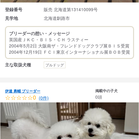
登録番号
販売 北海道第131410099号
見学地
北海道釧路市
ブリーダーの想い・メッセージ
英国産ＪＫＣ・ＢＩＳ・ＣＨ ラスティー
2004年5月2日 大阪南ザ・フレンドドッグクラブ展ＢＩＳ受賞
主な取扱犬種
ブルドッグ
掲載中の子犬
伊達 勇輔 ブリーダー
☆☆☆☆☆0
0頭
(0件)