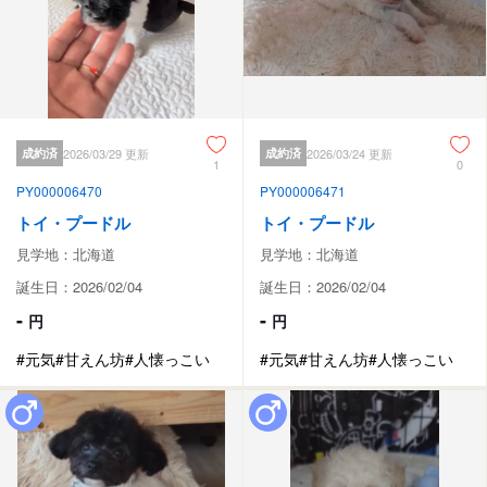
成約済
2026/03/29 更新
成約済
2026/03/24 更新
1
0
PY000006470
PY000006471
トイ・プードル
トイ・プードル
見学地：北海道
見学地：北海道
誕生日：2026/02/04
誕生日：2026/02/04
-
-
円
円
#元気
#甘えん坊
#人懐っこい
#元気
#甘えん坊
#人懐っこい