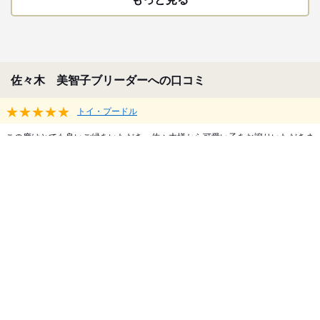
佐々木 美智子ブリーダーへの口コミ
★★★★★
トイ・プードル
この度はとても良いご縁をいただき、佐々木様から可愛い子をお譲りいただきま
した。見学に伺うことで両親兄弟と、のびのびと元気に成長してきた様子を見る
ことができ、お迎えする子への思いがより深いものになりました。

愛情いっぱいに育てておられるブリーダーさんだとすぐにわかり、安心してお話
を進めることができました。

お迎え後の様々な疑問にも丁寧にご説明くださり、納得して連れ帰りました。

大切に育てていきます。

ありがとうございました。
2026/04/08 14:03
★★★★★
トイ・プードル