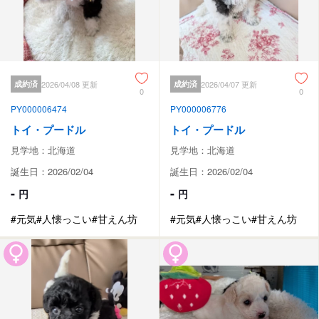
成約済
2026/04/08 更新
成約済
2026/04/07 更新
0
0
PY000006474
PY000006776
トイ・プードル
トイ・プードル
見学地：北海道
見学地：北海道
誕生日：2026/02/04
誕生日：2026/02/04
-
-
円
円
#元気
#人懐っこい
#甘えん坊
#元気
#人懐っこい
#甘えん坊