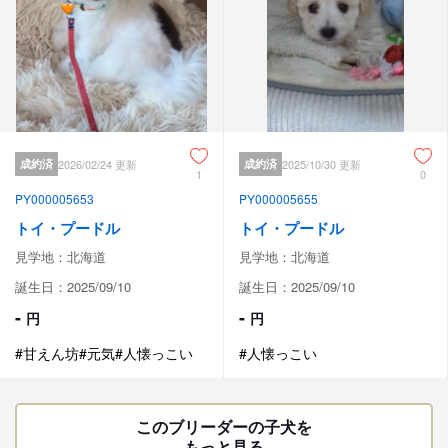
成約済
2026/02/24 更新
成約済
2025/10/30 更新
1
0
PY000005653
PY000005655
トイ・プードル
トイ・プードル
見学地：北海道
見学地：北海道
誕生日：2025/09/10
誕生日：2025/09/10
-
-
円
円
#甘えん坊
#元気
#人懐っこい
#人懐っこい
このブリーダーの子犬を
もっと見る