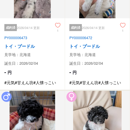
成約済
2026/04/14 更新
成約済
2026/04/14 更新
1
1
PY000006473
PY000006472
トイ・プードル
トイ・プードル
見学地：北海道
見学地：北海道
誕生日：2026/02/04
誕生日：2026/02/04
-
-
円
円
#元気
#甘えん坊
#人懐っこい
#元気
#甘えん坊
#人懐っこい