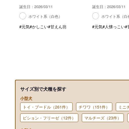
誕生日：2026/03/11
誕生日：2026/03/11
ホワイト系（白色）
ホワイト系（白
#元気
#かしこい
#甘えん坊
#元気
#人懐っこい
#
サイズ別で犬種を探す
小型犬
トイ・プードル（261件）
チワワ（151件）
ミニ
ビション・フリーゼ（12件）
マルチーズ（23件）