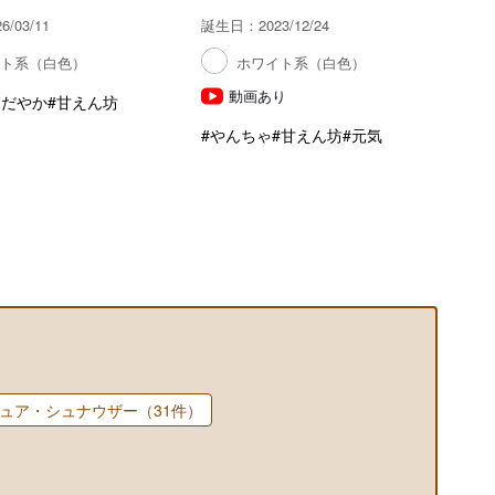
/03/11
誕生日：2023/12/24
イト系（白色）
ホワイト系（白色）
動画あり
おだやか
#甘えん坊
#やんちゃ
#甘えん坊
#元気
ュア・シュナウザー（31件）