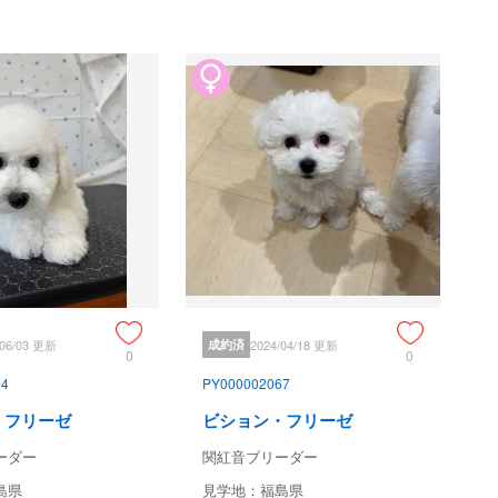
/06/03 更新
成約済
2024/04/18 更新
0
0
04
PY000002067
・フリーゼ
ビション・フリーゼ
ーダー
関紅音ブリーダー
島県
見学地：福島県