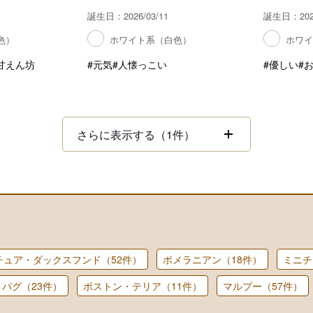
誕生日：2026/03/11
誕生日：2026
色）
ホワイト系（白色）
ホワ
甘えん坊
#元気
#人懐っこい
#優しい
#
さらに表示する（1件）
チュア・ダックスフンド（52件）
ポメラニアン（18件）
ミニチ
パグ（23件）
ボストン・テリア（11件）
マルプー（57件）