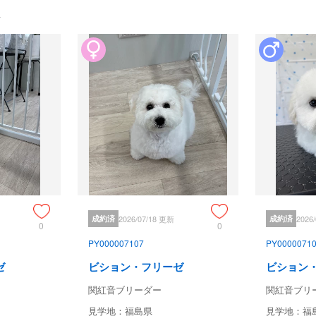
成約済
2026/07/18 更新
成約済
2026
0
0
PY000007107
PY0000071
ゼ
ビション・フリーゼ
ビション
関紅音ブリーダー
関紅音ブリ
見学地：福島県
見学地：福