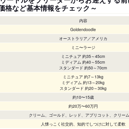
価格など基本情報をチェック～
内容
Goldendoodle
オーストラリア／アメリカ
ミニ〜ラージ
ミニチュア 約35～45cm
ミディアム 約40～55cm
スタンダード 約50～70cm
ミニチュア 約7～13kg
ミディアム 約13～20kg
スタンダード 約20～30kg
約10〜15歳
約20万〜60万円
クリーム、ゴールド、レッド、アプリコット、クリー
人懐っこく社交的、知的でしつけに対して柔軟