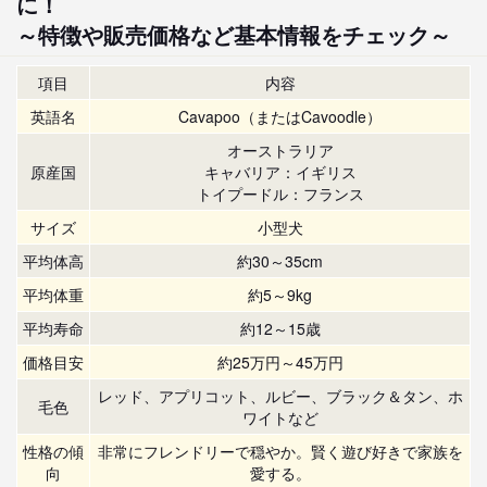
に！
～特徴や販売価格など基本情報をチェック～
項目
内容
英語名
Cavapoo（またはCavoodle）
オーストラリア
原産国
キャバリア：イギリス
トイプードル：フランス
サイズ
小型犬
平均体高
約30～35cm
平均体重
約5～9kg
平均寿命
約12～15歳
価格目安
約25万円～45万円
レッド、アプリコット、ルビー、ブラック＆タン、ホ
毛色
ワイトなど
性格の傾
非常にフレンドリーで穏やか。賢く遊び好きで家族を
向
愛する。