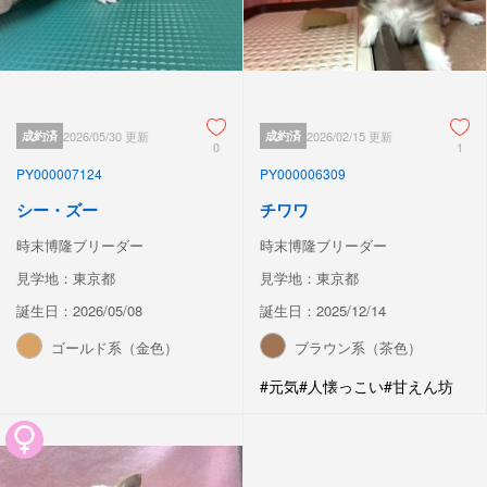
成約済
2026/05/30 更新
成約済
2026/02/15 更新
0
1
PY000007124
PY000006309
シー・ズー
チワワ
時末博隆ブリーダー
時末博隆ブリーダー
見学地：東京都
見学地：東京都
誕生日：2026/05/08
誕生日：2025/12/14
ゴールド系（金色）
ブラウン系（茶色）
#元気
#人懐っこい
#甘えん坊