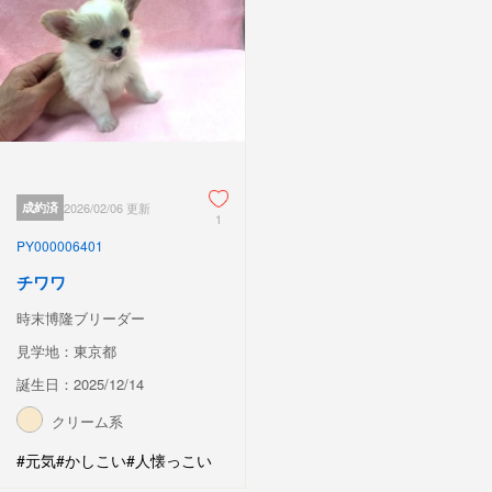
成約済
2026/02/06 更新
1
PY000006401
チワワ
時末博隆ブリーダー
見学地：東京都
誕生日：2025/12/14
クリーム系
#元気
#かしこい
#人懐っこい