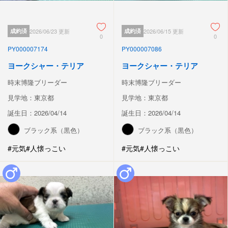
成約済
2026/06/23 更新
成約済
2026/06/15 更新
0
0
PY000007174
PY000007086
ヨークシャー・テリア
ヨークシャー・テリア
時末博隆ブリーダー
時末博隆ブリーダー
見学地：東京都
見学地：東京都
誕生日：2026/04/14
誕生日：2026/04/14
ブラック系（黒色）
ブラック系（黒色）
#元気
#人懐っこい
#元気
#人懐っこい