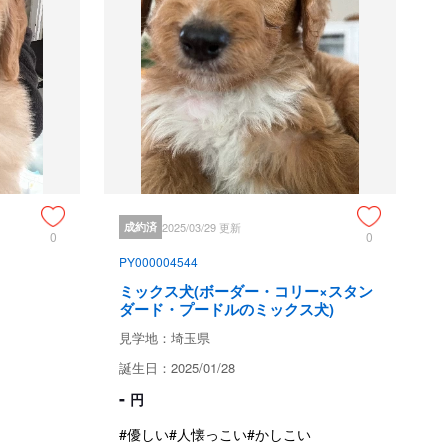
て
埼玉県深谷市上柴町西
現金
銀行振込
成約済
2025/03/29 更新
0
0
PY000004544
半金いただいております
ミックス犬(ボーダー・コリー×スタン
ダード・プードルのミックス犬)
見学地：埼玉県
誕生日：2025/01/28
相談ください
-
円
#優しい
#人懐っこい
#かしこい
意事項