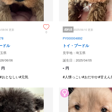
ブリーダーからの紹介文
きょうだい7匹の中元気に成長して
いろいろな事に興味を持ちわんぱく
寝ている時まで動きがすごくて遊
性能は良いのか物事を良く理解す
6/08/06 更新
成約済
2025/06/10 更新
0
78
PY000004892
成約済の
ードル
トイ・プードル
玉県
見学地：埼玉県
保証とサポート
6/06/06
誕生日：2025/04/05
-
円
円
生体保証内容
#おとなしい
#元気
#人懐っこい
#おだやか
#甘えん
万が一こちらの過失での病気や死
引き渡し後のサポート
グループLINEできょうだい達
だきたいです。