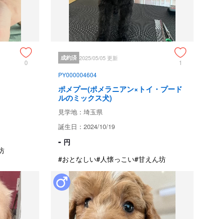
おります。

です。

んでいる夢を見ているようです。1番手がかかりますが頭の
るようです。
成約済
2025/05/05 更新
0
1
PY000004604
ためお問い合わせができません。
ポメプー(ポメラニアン×トイ・プード
ルのミックス犬)
見学地：埼玉県
誕生日：2024/10/19
-
円
坊
亡では代犬保証をしております
#おとなしい
#人懐っこい
#甘えん坊
との交流を繋げております。いつでもお気軽に相談をしていた