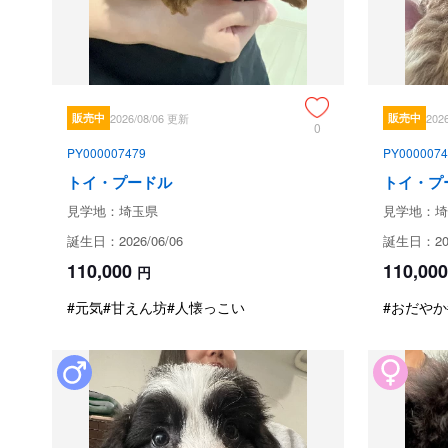
販売中
2026/08/06 更新
販売中
202
0
PY000007479
PY0000074
トイ・プードル
トイ・プ
見学地：埼玉県
見学地：埼
誕生日：2026/06/06
誕生日：202
110,000
110,000
円
#元気
#甘えん坊
#人懐っこい
#おだやか