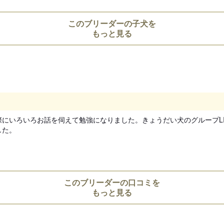
動物愛護法により、生後56日
お引き渡し日はブリーダーとご
このブリーダーの子犬を
また天然記念物として指定され
もっと見る
道犬、四国犬）に限り生後49
措置が設けられています。
お迎えにあたっての注意事
子犬のお迎えにあたっては、20
より、
にいろいろお話を伺えて勉強になりました。きょうだい犬のグループL
対面説明・現物確認を実施す
した。
ことが義務付けられております
必ず事業所にて見学・対面を行
このブリーダーの口コミを
もっと見る