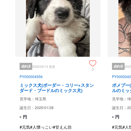
成約済
2025/04/13 更新
成約済
202
0
PY000004556
PY0000040
ミックス犬(ボーダー・コリー×スタン
ポメプー
ダード・プードルのミックス犬)
ルのミッ
見学地：埼玉県
見学地：埼
誕生日：2025/01/28
誕生日：202
-
-
円
円
#元気
#人懐っこい
#甘えん坊
#元気
#人