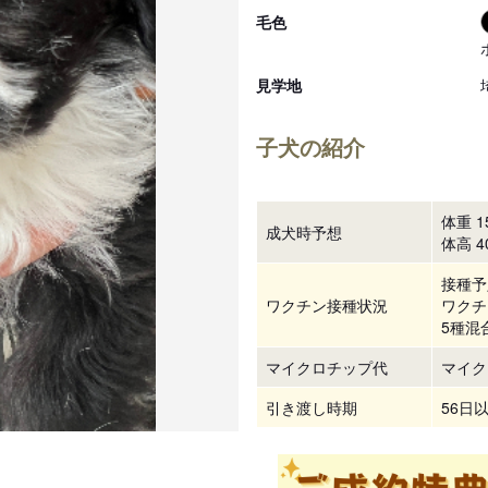
毛色
見学地
子犬の紹介
体重 15
成犬時予想
体高 40
接種予
ワクチン接種状況
ワクチ
5種混
マイクロチップ代
マイク
引き渡し時期
56日