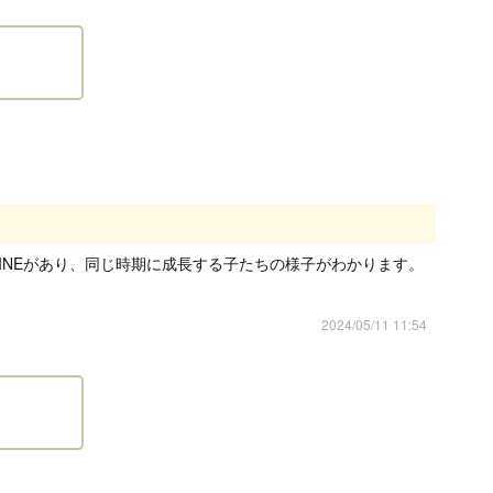
以下の子犬の引き渡しは禁止されています。
相談のうえ、生後57日以降の日程でご決定ください。
ている日本犬種（柴犬、秋田犬、紀州犬、甲斐犬、北海
日を経過していれば販売、引渡しができるものとする特例
項
20年6月1日より改正された動物愛護管理法第21条の4に
INEがあり、同じ時期に成長する子たちの様子がわかります。
る場所を事業所に限定する
。
2024/05/11 11:54
った上、お迎えいただきますよう、お願いいたします。