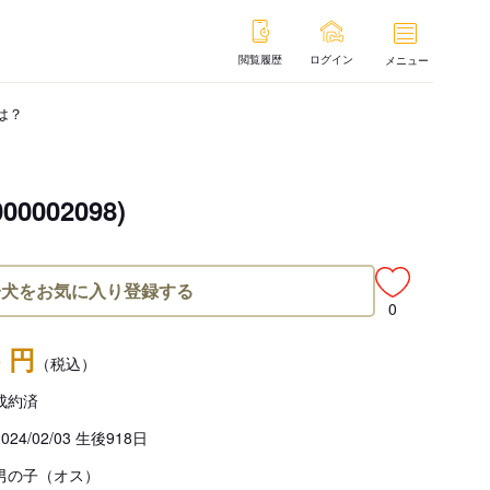
閲覧履歴
ログイン
メニュー
は？
02098)
子犬をお気に入り登録する
0
- 円
（税込）
成約済
2024/02/03 生後918日
男の子（オス）