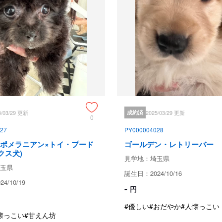
見学、受け渡しについ
犬舎所在地
お支払い方法
5/03/29 更新
成約済
2025/03/29 更新
0
27
PY000004028
予約金
(ポメラニアン×トイ・プード
ゴールデン・レトリーバー
クス犬)
見学地：埼玉県
玉県
見学についての注意事項
誕生日：2024/10/16
4/10/19
-
円
犬舎見学は可能ですが、事前にご
#優しい
#おだやか
#人懐っこい
懐っこい
#甘えん坊
引き渡し時期についての注