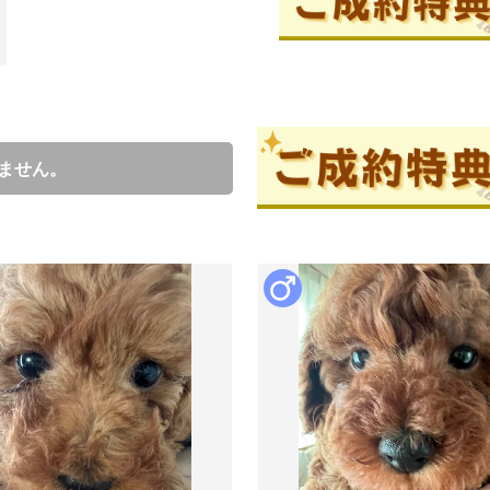
成約済の
ブリーダー情報
ません。
五十嵐奈
口コミ
1
プードル全サイズを飼育しており
サロンを経営しておりましてお