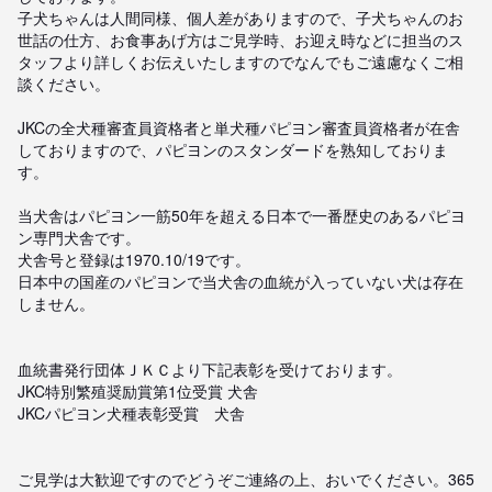
子犬ちゃんは人間同様、個人差がありますので、子犬ちゃんのお
世話の仕方、お食事あげ方はご見学時、お迎え時などに担当のス
タッフより詳しくお伝えいたしますのでなんでもご遠慮なくご相
談ください。

JKCの全犬種審査員資格者と単犬種パピヨン審査員資格者が在舎
しておりますので、パピヨンのスタンダードを熟知しておりま
す。

当犬舎はパピヨン一筋50年を超える日本で一番歴史のあるパピヨ
ン専門犬舎です。

犬舎号と登録は1970.10/19です。

日本中の国産のパピヨンで当犬舎の血統が入っていない犬は存在
しません。

血統書発行団体ＪＫＣより下記表彰を受けております。

JKC特別繁殖奨励賞第1位受賞 犬舎

JKCパピヨン犬種表彰受賞　犬舎

ご見学は大歓迎ですのでどうぞご連絡の上、おいでください。365