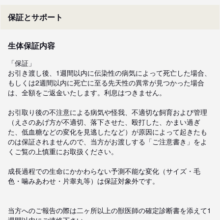
保証とサポート
生体保証内容
「保証」

お引き渡し後、1週間以内に伝染性の病気によって死亡した場合、
もしくは2週間以内に死亡に至る先天性の異常が見つかった場合
は、全額をご返金いたします。利息はつきません。

お引取り後の不注意による病気や怪我、不適切な飼育および管理
（えさのあげ方が不適切、落下させた、殴打した、かまい過ぎ
た、低血糖などの変化を見逃したなど）が原因によって起きたも
のは保証されませんので、当方がお渡しする「ご注意書き」をよ
くご覧の上慎重にお取扱ください。

成長過程での生命にかかわらない予測不能な変化（サイズ・毛
色・噛みあわせ・片睾丸等）は保証対象外です。

当方へのご報告の際は二ヶ所以上の獣医師の確定診断書を添えて1
週間以内にご連絡下さい。
