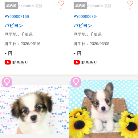
成約済
2026/08/08 更新
成約済
2026/08/08 更新
0
0
PY000007166
PY000006764
パピヨン
パピヨン
見学地：千葉県
見学地：千葉県
誕生日：2026/05/16
誕生日：2026/03/05
-
-
円
円
動画あり
動画あり