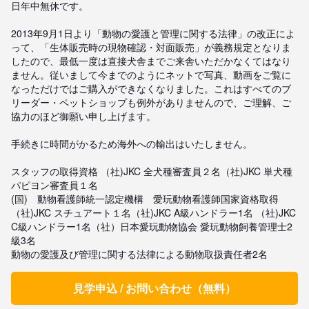
日年中無休です。

2013年9月1日より「動物の愛護と管理に関する法律」の改正によ
って、「生体販売時の現物確認・対面販売」が義務規定となりま
したので、最低一度は直接犬舎までご来舎いただかなくてはなり
ません。従いまして今までのようにネットで写真、動画をご覧に
なっただけではご購入ができなくなりました。これはすべてのブ
リーダー・ペットショップも例外がありませんので、ご理解、ご
協力のほど御願い申し上げます。

手続きに時間がかるため海外への輸出はいたしません。

スタッフの取得資格 （社)JKC 全犬種審査員２名（社)JKC 単犬種
パピヨン審査員１名 

(国)　動物看護師統一認定機構　愛玩動物看護師国家資格取得
（社)JKC スチュアート１名（社)JKC A級ハンドラー1名 （社)JKC 
C級ハンドラー1名（社）日本愛玩動物協会 愛玩動物飼養管理士2
級3名 

動物の愛護及び管理に関する法律による動物取扱責任者2名
見学申込 / お問い合わせ（無料）