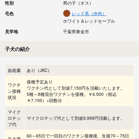
性別
男の子（オス）
毛色
レッド系（赤色）
ホワイト＆レッドセーブル
見学地
千葉県東金市
子犬の紹介
血統書
あり（JKC）
接種予定あり
ワクチ
ワクチン代として別途7,150円を頂戴いたします。
ン接種
5種～8種混合ワクチンを接種。￥6.500（税込
状況
￥7.150）×回数分
マイク
ロチッ
マイクロチップ代として別途9,999円頂戴します。
プ代
60～65日で一回目のワクチン接種後、生後70～75日
引き渡