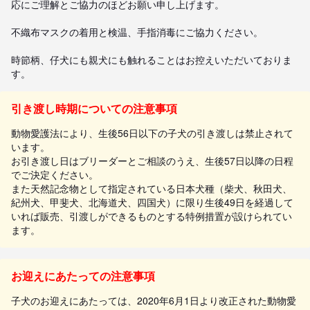
応にご理解とご協力のほどお願い申し上げます。

不織布マスクの着用と検温、手指消毒にご協力ください。

時節柄、仔犬にも親犬にも触れることはお控えいただいておりま
す。
引き渡し時期についての注意事項
動物愛護法により、生後56日以下の子犬の引き渡しは禁止されて
います。
お引き渡し日はブリーダーとご相談のうえ、生後57日以降の日程
でご決定ください。
また天然記念物として指定されている日本犬種（柴犬、秋田犬、
紀州犬、甲斐犬、北海道犬、四国犬）に限り生後49日を経過して
いれば販売、引渡しができるものとする特例措置が設けられてい
ます。
お迎えにあたっての注意事項
子犬のお迎えにあたっては、2020年6月1日より改正された動物愛