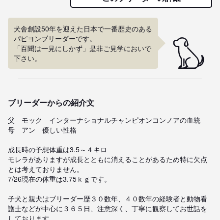
犬舎創設50年を迎えた日本で一番歴史のある
パピヨンブリーダーです。

「百聞は一見にしかず」是非ご見学においで
下さい。
ブリーダーからの紹介文
父　モック　インターナショナルチャンピオンコンノアの血統

母　アン　優しい性格

成長時の予想体重は3.5～４キロ

モレラがありますが成長とともに消えることがあるため特に欠点
とは考えておりません。

7/26現在の体重は3.75ｋｇです。

子犬と親犬はブリーダー歴３０数年、４０数年の経験者と動物看
護士などが中心に３６５日、注意深く、丁寧に観察してお世話を
しております。
