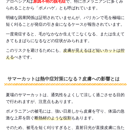
アロペシアXは
原因不明の脱毛症
で、特にポメラニアンに多くみ
られることから「ポメハゲ」とも呼ばれています。
明確な因果関係は証明されていませんが、バリカンで毛を極端に
短く刈ることが発症の引き金になるケースが報告されています。
一度発症すると、毛がなかなか生えてこなくなる、または生えて
きてもまばらになるなどの症状がみられます。
このリスクを避けるためにも、
皮膚が見えるほど短いカットは控
える
べきです。
サマーカットは熱中症対策になる？皮膚への影響とは
夏場のサマーカットは、通気性をよくして涼しく過ごさせる目的
で行われますが、注意点もあります。
ポメラニアンの被毛には、強い日差しから皮膚を守り、体温の急
激な上昇を防ぐ
断熱材のような役割
もあります。
そのため、被毛を短く刈りすぎると、直射日光が直接皮膚に当た