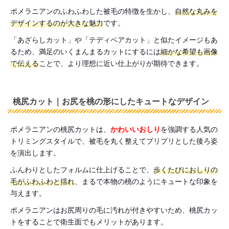
ポメラニアンのふわふわした被毛の特徴を生かし、
自然な丸みを
デザインするのが大きな魅力
です。
「あざらしカット」や「テディベアカット」と似たイメージもあ
るため、満足のいくまんまるカットにするには
細かな希望も画像
で伝える
ことで、より理想に近い仕上がりが期待できます。
桃尻カット｜お尻を桃の形にしたキュートなデザイン
ポメラニアンの桃尻カットは、
かわいいおしり
を強調する人気の
トリミングスタイルで、被毛を丸く整えてプリプリとした後ろ姿
を演出します。
ふんわりとしたフォルムに仕上げることで、
歩くたびにおしりの
毛がふわふわと揺れ
、まるで本物の桃のようにキュートな印象を
与えます。
ポメラニアンはお尻周りの毛に汚れが付きやすいため、桃尻カッ
トをすることで衛生面でもメリットがあります。