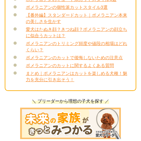
ポメラニアンの個性派カットスタイル3選
【番外編】スタンダードカット｜ポメラニアン本来
の美しさを生かす
愛犬はたぬき顔？きつね顔？ポメラニアンの顔立ち
に似合うカットは？
ポメラニアンのトリミング頻度や値段の相場はどれ
くらい？
ポメラニアンのカットで後悔しないための注意点
ポメラニアンのカットに関するよくある質問
まとめ｜ポメラニアンはカットを楽しめる犬種！魅
力を充分に引き出そう！
＼ ブリーダーから理想の子犬を探す ／