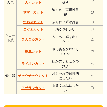
人気
ん）カット
好き
涼しさ・実用性重
サマーカット
◎
視
たぬきカット
ふんわり系が好き
〇
こぐまカット
幼く見せたい
〇
キュー
もこもこ感を出し
まんまるカット
△
ト系
たい
後ろ姿もかわいく
桃尻カット
◎
したい
ほかの子と差をつ
ライオンカット
△
けたい
おしゃれで個性的
個性派
チャウチャウカット
△
にしたい
まるく上品にした
アザラシカット
〇
い