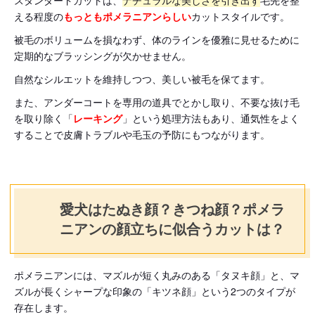
スタンダードカットは、
ナチュラルな美しさを引き出す
毛先を整
える程度の
もっともポメラニアンらしい
カットスタイルです。
被毛のボリュームを損なわず、体のラインを優雅に見せるために
定期的なブラッシングが欠かせません。
自然なシルエットを維持しつつ、美しい被毛を保てます。
また、アンダーコートを専用の道具でとかし取り、不要な抜け毛
を取り除く「
レーキング
」という処理方法もあり、通気性をよく
することで皮膚トラブルや毛玉の予防にもつながります。
愛犬はたぬき顔？きつね顔？ポメラ
ニアンの顔立ちに似合うカットは？
ポメラニアンには、マズルが短く丸みのある「タヌキ顔」と、マ
ズルが長くシャープな印象の「キツネ顔」という2つのタイプが
存在します。