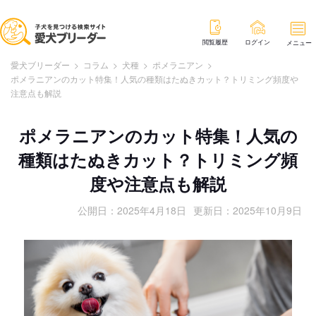
閲覧履歴
ログイン
メニュー
愛犬ブリーダー
>
コラム
>
犬種
>
ポメラニアン
>
ポメラニアンのカット特集！人気の種類はたぬきカット？トリミング頻度や
注意点も解説
ポメラニアンのカット特集！人気の
種類はたぬきカット？トリミング頻
度や注意点も解説
公開日：
2025年4月18日
更新日：
2025年10月9日