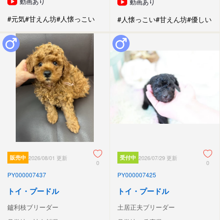
動画あり
動画あり
#元気
#甘えん坊
#人懐っこい
#人懐っこい
#甘えん坊
#優しい
販売中
2026/08/01 更新
受付中
2026/07/29 更新
0
0
PY000007437
PY000007425
トイ・プードル
トイ・プードル
鑪利枝ブリーダー
土居正夫ブリーダー