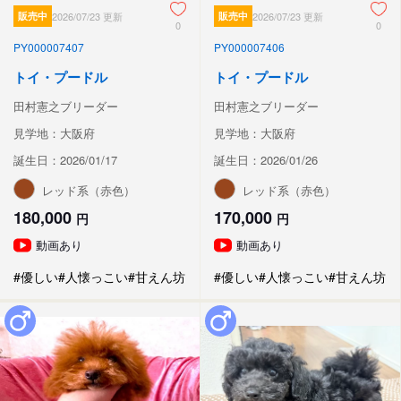
販売中
2026/07/23 更新
販売中
2026/07/23 更新
0
0
PY000007407
PY000007406
トイ・プードル
トイ・プードル
田村憲之ブリーダー
田村憲之ブリーダー
見学地：大阪府
見学地：大阪府
誕生日：2026/01/17
誕生日：2026/01/26
レッド系（赤色）
レッド系（赤色）
180,000
170,000
円
円
動画あり
動画あり
#優しい
#人懐っこい
#甘えん坊
#優しい
#人懐っこい
#甘えん坊