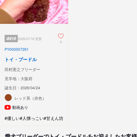
成約済
2026/07/16 更新
0
PY000007261
トイ・プードル
田村憲之ブリーダー
見学地：大阪府
誕生日：2026/04/24
レッド系（赤色）
動画あり
#優しい
#人懐っこい
#甘えん坊
愛犬ブリーダーでトイ・プードルをお迎えしたお客様