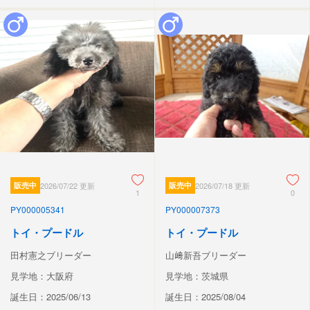
販売中
2026/07/22 更新
販売中
2026/07/18 更新
1
0
PY000005341
PY000007373
トイ・プードル
トイ・プードル
田村憲之ブリーダー
山﨑新吾ブリーダー
見学地：大阪府
見学地：茨城県
誕生日：2025/06/13
誕生日：2025/08/04