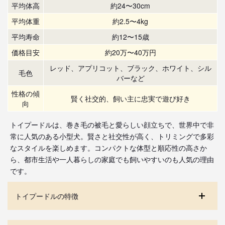
平均体高
約24〜30cm
平均体重
約2.5〜4kg
平均寿命
約12〜15歳
価格目安
約20万〜40万円
レッド、アプリコット、ブラック、ホワイト、シル
毛色
バーなど
性格の傾
賢く社交的、飼い主に忠実で遊び好き
向
トイプードルは、巻き毛の被毛と愛らしい顔立ちで、世界中で非
常に人気のある小型犬。賢さと社交性が高く、トリミングで多彩
なスタイルを楽しめます。コンパクトな体型と順応性の高さか
ら、都市生活や一人暮らしの家庭でも飼いやすいのも人気の理由
です。
トイプードルの特徴