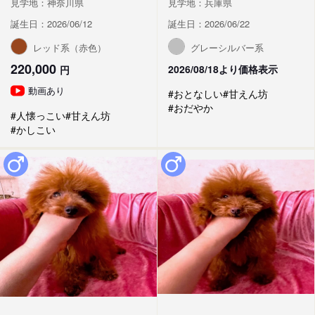
見学地：神奈川県
見学地：兵庫県
誕生日：2026/06/12
誕生日：2026/06/22
レッド系（赤色）
グレーシルバー系
220,000
2026/08/18より価格表示
円
動画あり
#おとなしい
#甘えん坊
#おだやか
#人懐っこい
#甘えん坊
#かしこい