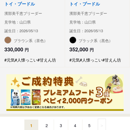
トイ・プードル
トイ・プードル
濱部美千恵ブリーダー
濱部美千恵ブリーダー
見学地：山口県
見学地：山口県
誕生日：2026/05/13
誕生日：2026/05/13
ブラウン系（茶色）
ブラック系（黒色）
330,000
352,000
円
円
#元気
#人懐っこい
#甘えん坊
#元気
#人懐っこい
#甘えん坊
＞
1
2
3
4
5