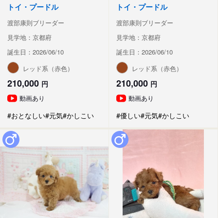
トイ・プードル
トイ・プードル
渡部康則ブリーダー
渡部康則ブリーダー
見学地：京都府
見学地：京都府
誕生日：2026/06/10
誕生日：2026/06/10
レッド系（赤色）
レッド系（赤色）
210,000
210,000
円
円
動画あり
動画あり
#おとなしい
#元気
#かしこい
#優しい
#元気
#かしこい