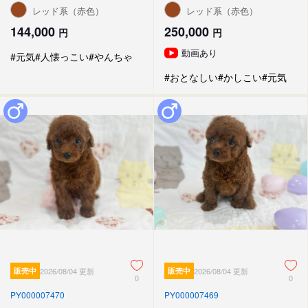
レッド系（赤色）
レッド系（赤色）
144,000
250,000
円
円
動画あり
#元気
#人懐っこい
#やんちゃ
#おとなしい
#かしこい
#元気
販売中
2026/08/04 更新
販売中
2026/08/04 更新
0
0
PY000007470
PY000007469