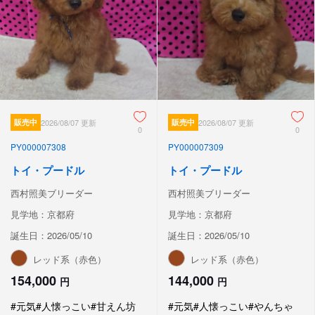
販売中
2026/08/07 更新
販売中
2026/08/07 更新
0
0
PY000007308
PY000007309
トイ・プードル
トイ・プードル
西村照美ブリーダー
西村照美ブリーダー
見学地：京都府
見学地：京都府
誕生日：2026/05/10
誕生日：2026/05/10
レッド系（赤色）
レッド系（赤色）
154,000
144,000
円
円
#元気
#人懐っこい
#甘えん坊
#元気
#人懐っこい
#やんちゃ