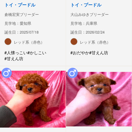
トイ・プードル
トイ・プードル
倉橋宏実ブリーダー
大山みゆきブリーダー
見学地：愛知県
見学地：兵庫県
誕生日：2025/07/18
誕生日：2026/02/24
レッド系（赤色）
レッド系（赤色）
#人懐っこい
#かしこい
#おだやか
#甘えん坊
#甘えん坊