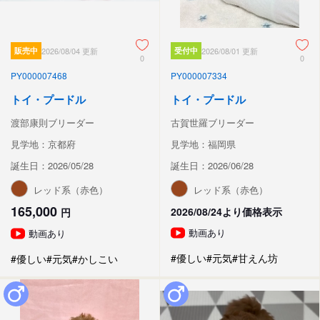
販売中
2026/08/04 更新
受付中
2026/08/01 更新
0
0
PY000007468
PY000007334
トイ・プードル
トイ・プードル
渡部康則ブリーダー
古賀世羅ブリーダー
見学地：京都府
見学地：福岡県
誕生日：2026/05/28
誕生日：2026/06/28
レッド系（赤色）
レッド系（赤色）
165,000
2026/08/24より価格表示
円
動画あり
動画あり
#優しい
#元気
#甘えん坊
#優しい
#元気
#かしこい