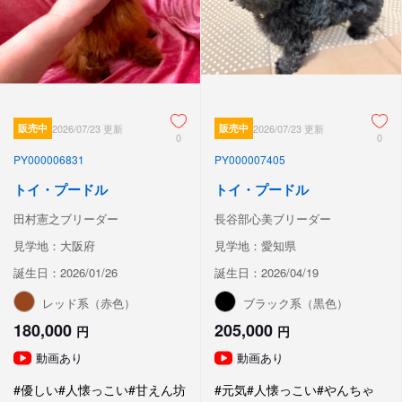
販売中
2026/07/23 更新
販売中
2026/07/23 更新
0
0
PY000006831
PY000007405
トイ・プードル
トイ・プードル
田村憲之ブリーダー
長谷部心美ブリーダー
見学地：大阪府
見学地：愛知県
誕生日：2026/01/26
誕生日：2026/04/19
レッド系（赤色）
ブラック系（黒色）
180,000
205,000
円
円
動画あり
動画あり
#優しい
#人懐っこい
#甘えん坊
#元気
#人懐っこい
#やんちゃ