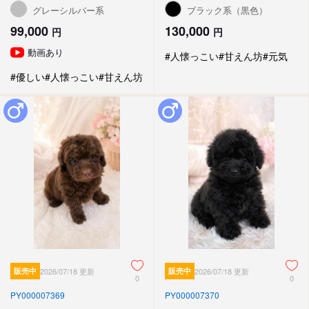
グレーシルバー系
ブラック系（黒色）
99,000
130,000
円
円
動画あり
#人懐っこい
#甘えん坊
#元気
#優しい
#人懐っこい
#甘えん坊
販売中
2026/07/18 更新
販売中
2026/07/18 更新
0
0
PY000007369
PY000007370