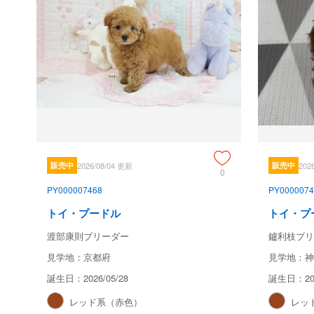
販売中
2026/08/04 更新
販売中
202
0
PY000007468
PY0000074
トイ・プードル
トイ・プ
渡部康則ブリーダー
鑪利枝ブリ
見学地：京都府
見学地：神
誕生日：2026/05/28
誕生日：202
レッド系（赤色）
レッ