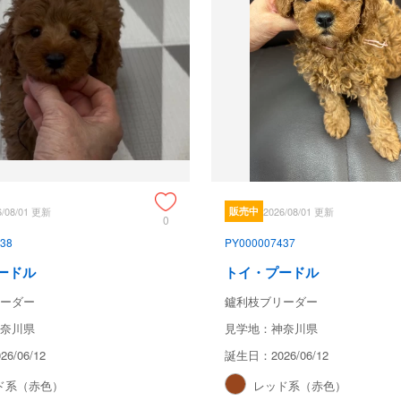
6/08/01 更新
販売中
2026/08/01 更新
0
38
PY000007437
ードル
トイ・プードル
ーダー
鑪利枝ブリーダー
奈川県
見学地：神奈川県
6/06/12
誕生日：2026/06/12
ド系（赤色）
レッド系（赤色）