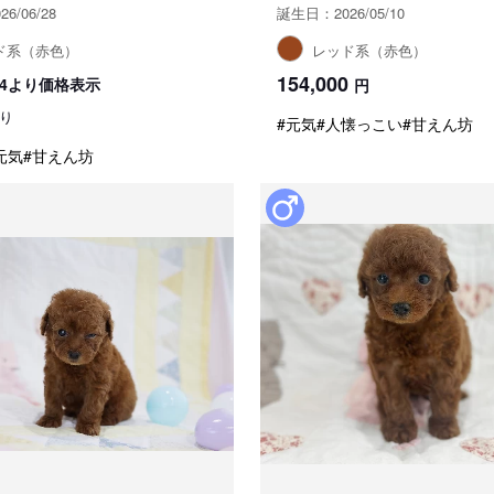
6/06/28
誕生日：2026/05/10
ド系（赤色）
レッド系（赤色）
154,000
8/24より価格表示
円
り
#元気
#人懐っこい
#甘えん坊
元気
#甘えん坊