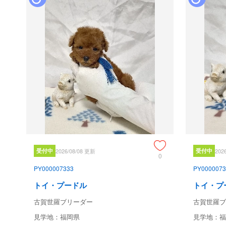
受付中
2026/08/08 更新
受付中
202
0
PY000007333
PY0000073
トイ・プードル
トイ・プ
古賀世羅ブリーダー
古賀世羅ブ
見学地：福岡県
見学地：福