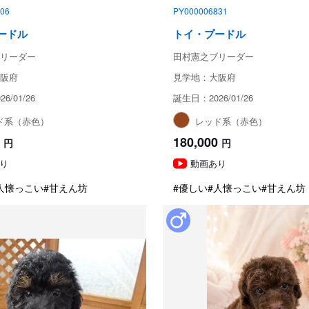
06
PY000006831
ードル
トイ・プードル
リーダー
田村憲之ブリーダー
阪府
見学地：大阪府
6/01/26
誕生日：2026/01/26
ド系（赤色）
レッド系（赤色）
180,000
円
円
り
動画あり
人懐っこい
#甘えん坊
#優しい
#人懐っこい
#甘えん坊