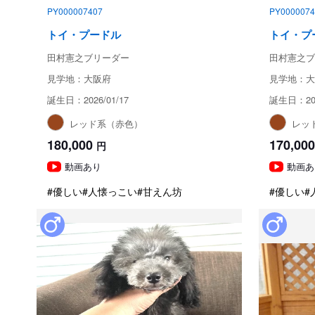
PY000007407
PY0000074
トイ・プードル
トイ・プ
田村憲之ブリーダー
田村憲之ブ
見学地：大阪府
見学地：大
誕生日：2026/01/17
誕生日：202
レッド系（赤色）
レッ
180,000
170,000
円
動画あり
動画あ
#優しい
#人懐っこい
#甘えん坊
#優しい
#