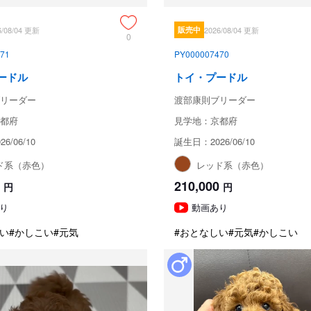
6/08/04 更新
販売中
2026/08/04 更新
0
71
PY000007470
ードル
トイ・プードル
リーダー
渡部康則ブリーダー
都府
見学地：京都府
6/06/10
誕生日：2026/06/10
ド系（赤色）
レッド系（赤色）
210,000
円
円
り
動画あり
い
#かしこい
#元気
#おとなしい
#元気
#かしこい