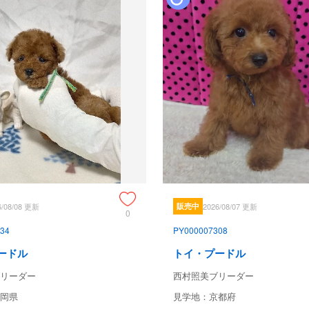
6/08/08 更新
販売中
2026/08/07 更新
0
34
PY000007308
ードル
トイ・プードル
リーダー
西村照美ブリーダー
岡県
見学地：京都府