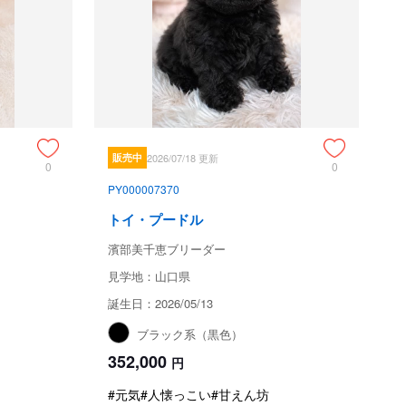
販売中
2026/07/18 更新
0
0
PY000007370
トイ・プードル
濱部美千恵ブリーダー
見学地：山口県
誕生日：2026/05/13
ブラック系（黒色）
352,000
円
#元気
#人懐っこい
#甘えん坊