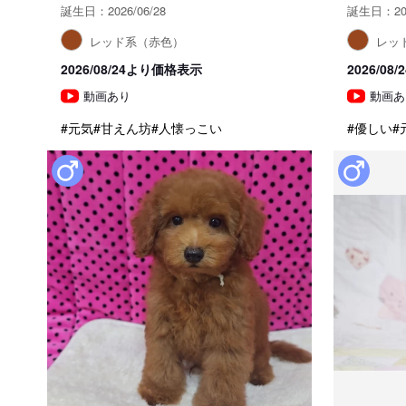
誕生日：2026/06/28
誕生日：202
レッド系（赤色）
レッ
2026/08/24より価格表示
2026/0
動画あり
動画あ
#元気
#甘えん坊
#人懐っこい
#優しい
#