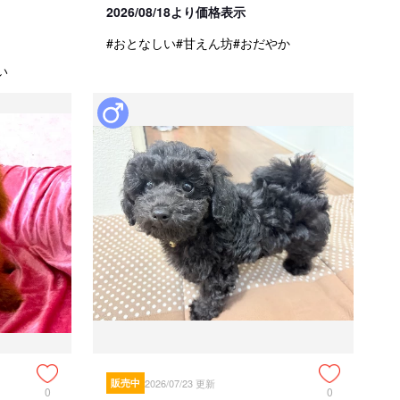
2026/08/18より価格表示
#おとなしい
#甘えん坊
#おだやか
い
販売中
2026/07/23 更新
0
0