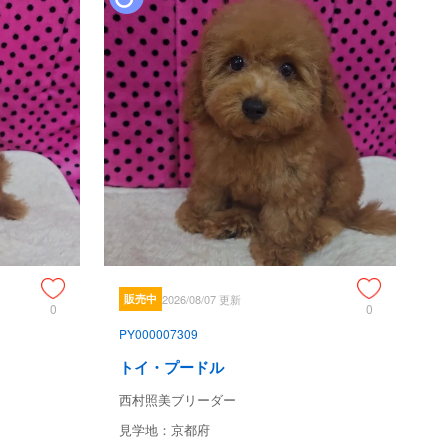
販売中
2026/08/07 更新
0
0
PY000007309
トイ・プードル
西村照美ブリーダー
見学地：京都府