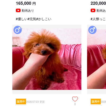
165,000
220,000
円
動画あり
動画あ
#優しい
#元気
#かしこい
#人懐っこ
販売中
2026/07/23 更新
販売中
202
0