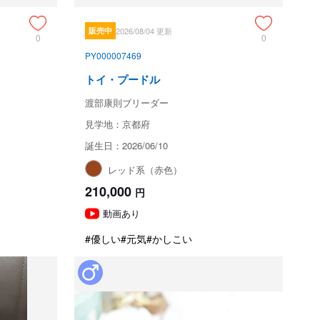
販売中
2026/08/04 更新
0
0
PY000007469
トイ・プードル
渡部康則ブリーダー
見学地：京都府
誕生日：2026/06/10
レッド系（赤色）
210,000
円
動画あり
#優しい
#元気
#かしこい