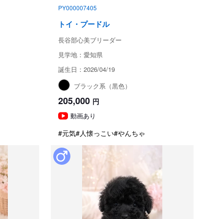
PY000007405
トイ・プードル
長谷部心美ブリーダー
見学地：愛知県
誕生日：2026/04/19
ブラック系（黒色）
205,000
円
動画あり
#元気
#人懐っこい
#やんちゃ