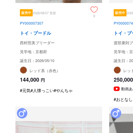
販売中
2026/08/07 更新
販売中
202
0
PY000007307
PY0000074
トイ・プードル
トイ・プ
西村照美ブリーダー
渡部康則ブ
見学地：京都府
見学地：京
誕生日：2026/05/10
誕生日：202
レッド系（赤色）
レッ
144,000
250,000
円
動画あ
#元気
#人懐っこい
#やんちゃ
#おとなし