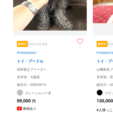
販売中
2026/07/22 更新
販売中
202
1
PY000005341
PY0000073
トイ・プードル
トイ・プ
田村憲之ブリーダー
山﨑新吾ブ
見学地：大阪府
見学地：茨
誕生日：2025/06/13
誕生日：202
グレーシルバー系
ブラ
99,000
130,000
円
動画あり
#人懐っこ