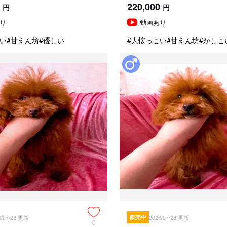
220,000
円
円
り
動画あり
い
#甘えん坊
#優しい
#人懐っこい
#甘えん坊
#かしこ
6/07/23 更新
販売中
2026/07/23 更新
0