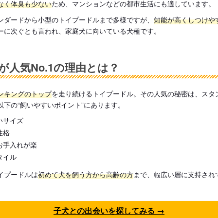
なく体臭も少ない
ため、マンションなどの都市生活にも適しています。
ンダードから小型のトイプードルまで多様ですが、
知能が高くしつけや
ーに次ぐとも言われ、家庭犬に向いている犬種です。
が人気No.1の理由とは？
ンキングのトップ
を走り続けるトイプードル。その人気の秘密は、スタ
以下の“飼いやすいポイント”にあります。
いサイズ
性格
お手入れが楽
タイル
イプードルは
初めて犬を飼う方から高齢の方
まで、幅広い層に支持され
子犬との出会いを探してみる →