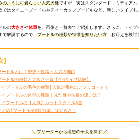
みのように可愛らしい人気犬種
ですが、実はスタンダード、ミディアム
近ではタイニープードルやティーカッププードルなど、新しいタイプも
ドルの
大きさ
や
体重
を、画像と一覧表でご紹介します。さらに、トイプ
まで解説するので、
プードルの種類や特徴を知りたい方
、お迎えを検討
次］
プードルとは？歴史・性格・人気の理由
プードルの種類と大きさ一覧【全6タイプ比較】
トイプードルの毛色の種類│人気定番色はアプリコット？
トイプードルの体型の種類｜見た目や性格の違いは？
トイプードルの【人気】カットスタイル8選
まとめ│プードル6種類の違いは大きさ！
＼ ブリーダーから理想の子犬を探す ／