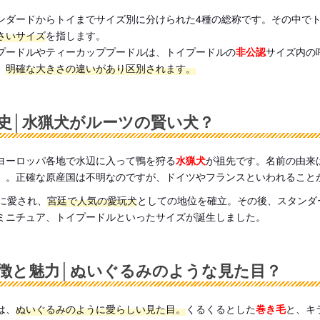
ンダードからトイまでサイズ別に分けられた4種の総称です。その中で
さいサイズ
を指します。
プードルやティーカッププードルは、トイプードルの
非公認
サイズ内の
、
明確な大きさの違いがあり区別されます。
史│水猟犬がルーツの賢い犬？
ヨーロッパ各地で水辺に入って鴨を狩る
水猟犬
が祖先です。名前の由来
」。正確な原産国は不明なのですが、ドイツやフランスといわれること
に愛され、
宮廷で人気の愛玩犬
としての地位を確立。その後、スタンダ
ミニチュア、トイプードルといったサイズが誕生しました。
徴と魅力│ぬいぐるみのような見た目？
は、
ぬいぐるみのように愛らしい見た目。
くるくるとした
巻き毛
と、キ