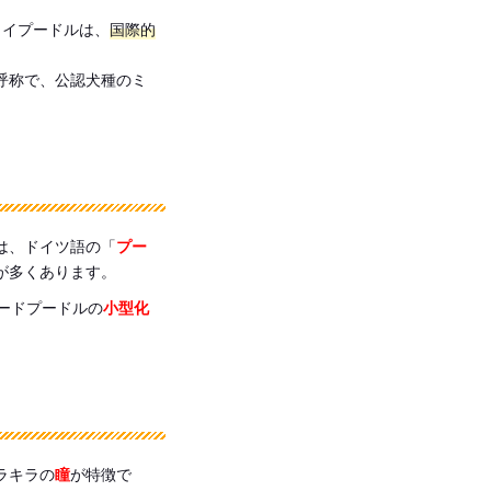
トイプードルは、
国際的
呼称で、公認犬種のミ
は、ドイツ語の「
プー
が多くあります。
ードプードルの
小型化
ラキラの
瞳
が特徴で