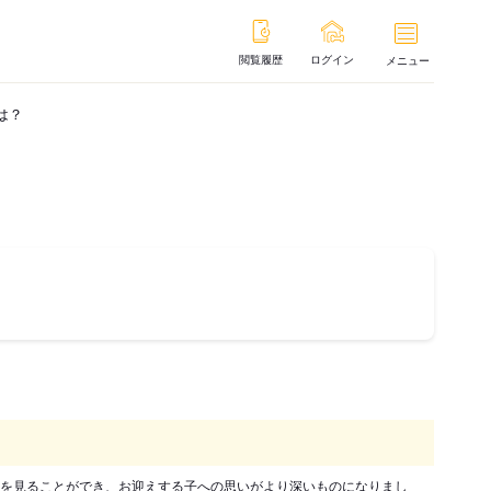
閲覧履歴
ログイン
メニュー
は？
を見ることができ、お迎えする子への思いがより深いものになりまし