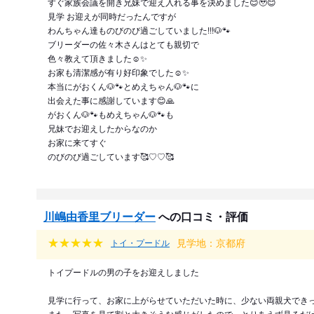
すぐ家族会議を開き兄妹で迎え入れる事を決めました😊🥹😊
見学 お迎えが同時だったんですが
わんちゃん達ものびのび過ごしていました!!!🐶🐾
ブリーダーの佐々木さんはとても親切で
色々教えて頂きました☺️✨️
お家も清潔感が有り好印象でした☺️✨️
本当にがおくん🐶🐾とめえちゃん🐶🐾に
出会えた事に感謝しています😊🙏
がおくん🐶🐾もめえちゃん🐶🐾も
兄妹でお迎えしたからなのか
お家に来てすぐ
のびのび過ごしています🥰♡♡🥰
川嶋由香里ブリーダー
への口コミ・評価
見学地：京都府
トイ・プードル
トイプードルの男の子をお迎えしました
見学に行って、お家に上がらせていただいた時に、少ない両親犬でき
また、写真を見て割と大きそうな感じがしたので、とりあえず見るだ