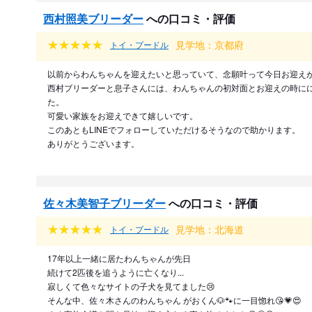
西村照美ブリーダー
への口コミ・評価
見学地：京都府
トイ・プードル
以前からわんちゃんを迎えたいと思っていて、念願叶って今日お迎え
西村ブリーダーと息子さんには、わんちゃんの初対面とお迎えの時に
た。
可愛い家族をお迎えできて嬉しいです。
このあともLINEでフォローしていただけるそうなので助かります。
ありがとうございます。
佐々木美智子ブリーダー
への口コミ・評価
見学地：北海道
トイ・プードル
17年以上一緒に居たわんちゃんが先日
続けて2匹後を追うように亡くなり...
寂しくて色々なサイトの子犬を見てました😢
そんな中、佐々木さんのわんちゃん がおくん🐶🐾に一目惚れ😘💗😍