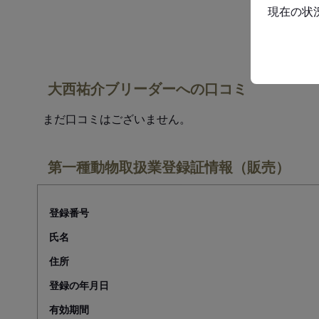
現在の状
大西祐介ブリーダーへの口コミ
まだ口コミはございません。
第一種動物取扱業登録証情報（販売）
登録番号
氏名
住所
登録の年月日
有効期間