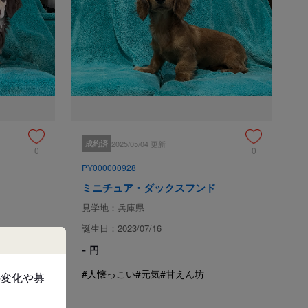
おりますが、万が一下記のような場合は代犬をお渡しいたし
天性の異常の発見 (獣医師の診断書が必要です)

失の場合は対応いたしかねます。

】を無料でお付けしております。

成約済
2025/05/04 更新
0
0
お問い合わせをお断りさせて頂いております。

PY000000928
ミニチュア・ダックスフンド
見学地：兵庫県
誕生日：2023/07/16
中24時間、お電話でご相談受け付けます。お気軽にご相談
-
円
#人懐っこい
#元気
#甘えん坊
の変化や募
て