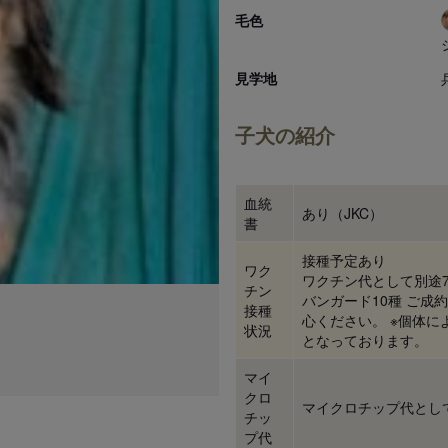
毛色
見学地
子犬の紹介
血統
あり（JKC）
書
接種予定あり
ワク
ワクチン代として別途7
チン
バンガード10種 ご
接種
心ください。 ※個体に
状況
となっております。
マイ
クロ
マイクロチップ代として
チッ
プ代