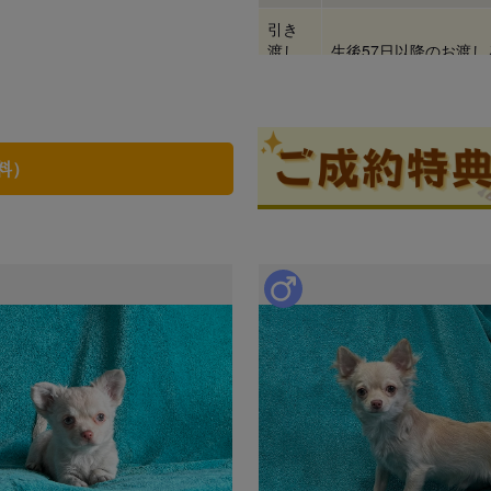
引き
渡し
生後57日以降のお渡
時期
料）
見学
ブリーダー情報
大西祐介
口コミ
0