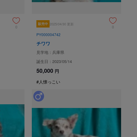
販売中
2025/04/30 更新
0
0
PY000004742
チワワ
見学地：兵庫県
誕生日：2023/05/14
50,000
円
#人懐っこい