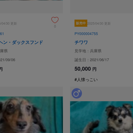
5/04/30 更新
販売中
2025/04/30 更新
0
61
PY000004755
ヘン・ダックスフンド
チワワ
庫県
見学地：兵庫県
1/09/06
誕生日：2021/06/17
50,000
円
円
#人懐っこい