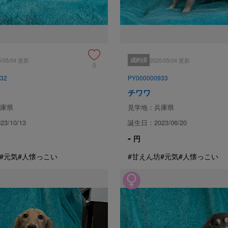
スタッフみんなで愛情いっぱい育
チワワのチャンピオン犬２頭、直
毎日、1匹ずつ様子を見て餌の
対応を日々心掛けています。
5/05/04 更新
成約済
2025/05/04 更新
0
32
PY000000933
チワワ
ブリーダーからの紹介文
庫県
見学地：兵庫県
かわいい男の子です☆

3/10/13
誕生日：2023/06/20
PRAクリア☆
-
円
見学
#元気
#人懐っこい
#甘えん坊
#元気
#人懐っこい
保証とサポート
生体保証内容