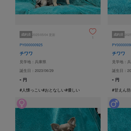
成約済
2025/05/04 更新
成約済
202
1
PY000000925
PY0000009
チワワ
チワワ
見学地：兵庫県
見学地：兵
誕生日：2023/06/29
誕生日：202
-
-
円
円
#人懐っこい
#おとなしい
#優しい
#甘えん坊