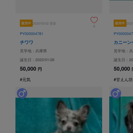
販売中
2025/05/02 更新
販売中
202
0
PY000004781
PY0000047
チワワ
カニーン
見学地：兵庫県
見学地：兵
誕生日：2023/01/26
誕生日：202
50,000
50,000
円
#元気
#甘えん坊