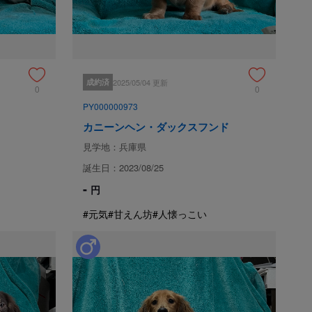
てています。

子100頭以上所有しています。

量などを判断し、体調や個性に合わせた
成約済
2025/05/04 更新
0
0
PY000000973
カニーンヘン・ダックスフンド
見学地：兵庫県
誕生日：2023/08/25
-
円
申込 / お問い合わせ（無料）
#元気
#甘えん坊
#人懐っこい