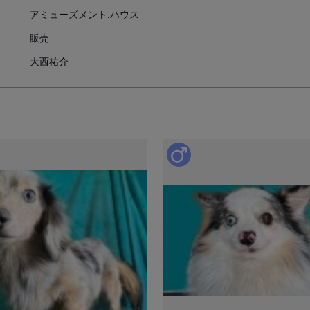
アミューズメント.ハウス
引き渡し時期についての注
販売
動物愛護法により、生後56日
大西祐介
お引き渡し日はブリーダーとご
また天然記念物として指定され
道犬、四国犬）に限り生後49
措置が設けられています。
お迎えにあたっての注意事
子犬のお迎えにあたっては、20
より、
対面説明・現物確認を実施す
ことが義務付けられております
必ず事業所にて見学・対面を行