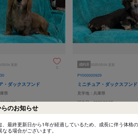
健康管理には十分に気をつけては
ます。

・お渡し後５日以内に死亡

・日常生活に支障をきたすような先
※ただし、事故などの明らかな過
上記の保証をしておりますが、

当犬舎の仔犬はすべて【健康診断
ご安心ください！

5/05/04 更新
成約済
2025/05/04 更新
0
なお、ブリーダー、神経質な方は
30
PY000000929
ご了承ください。
ア・ダックスフンド
ミニチュア・ダックスフンド
庫県
見学地：兵庫県
引き渡し後のサポート
3/06/28
誕生日：2023/06/25
質問や心配ごとがありましたら年
からのお知らせ
-
円
ください。
い
#甘えん坊
#元気
#元気
#甘えん坊
#人懐っこい
は、最終更新日から1年が経過しているため、成長に伴う体格
見学、受け渡しについ
異なる場合がございます。