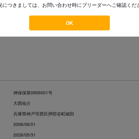
このブリーダーの子犬を
況につきましては、お問い合わせ時にブリーダーへご確認くだ
犬舎所在地
もっと見る
OK
お支払い方法
神保保第0906001号
予約金
大西祐介
兵庫県神戸市西区押部谷町細田
見学についての注意事項
2006/06/01
犬舎見学は可能ですが、必ずご予
2026/05/31
(基本的には15時以降でお願いし