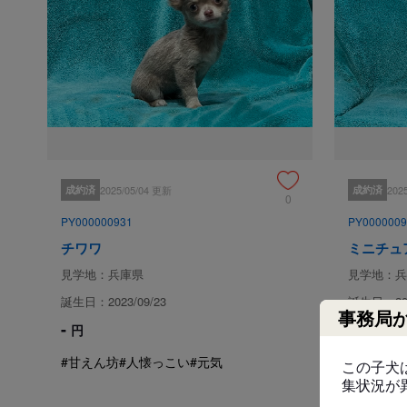
成約済
2025/05/04 更新
成約済
202
0
PY000000931
PY0000009
チワワ
ミニチュ
見学地：兵庫県
見学地：兵
誕生日：2023/09/23
誕生日：202
事務局
-
-
円
円
#甘えん坊
#人懐っこい
#元気
#人懐っこ
この子犬
集状況が