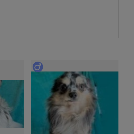
意事項
以下の子犬の引き渡しは禁止されています。
相談のうえ、生後57日以降の日程でご決定ください。
ている日本犬種（柴犬、秋田犬、紀州犬、甲斐犬、北海
日を経過していれば販売、引渡しができるものとする特例
項
20年6月1日より改正された動物愛護管理法第21条の4に
る場所を事業所に限定する
。
った上、お迎えいただきますよう、お願いいたします。