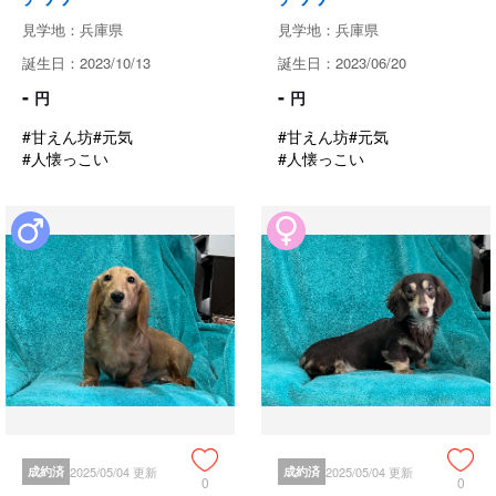
見学地：兵庫県
見学地：兵庫県
誕生日：2023/10/13
誕生日：2023/06/20
-
-
円
円
#甘えん坊
#元気
#甘えん坊
#元気
#人懐っこい
#人懐っこい
成約済
2025/05/04 更新
成約済
2025/05/04 更新
0
0