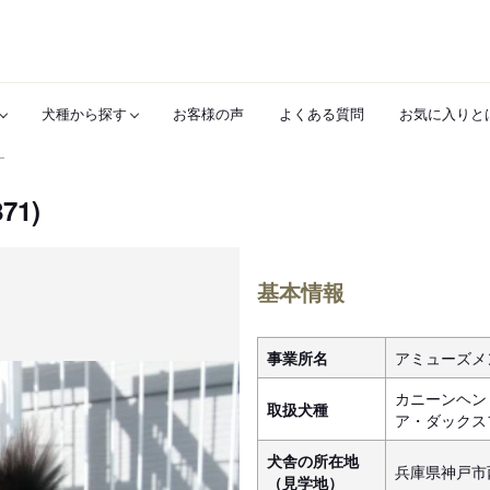
犬種から探す
お客様の声
よくある質問
お気に入りと
ー
71)
基本情報
事業所名
アミューズメ
カニーンヘン
取扱犬種
ア・ダックス
犬舎の所在地
兵庫県神戸市
（見学地）