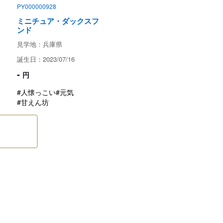
PY000000928
ミニチュア・ダックスフ
ンド
見学地：兵庫県
誕生日：2023/07/16
-
円
#人懐っこい
#元気
#甘えん坊