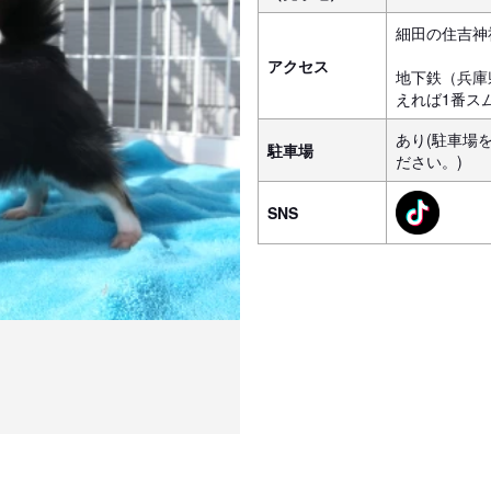
細田の住吉神
アクセス
地下鉄（兵庫
えれば1番ス
あり(駐車場
駐車場
ださい。)
SNS