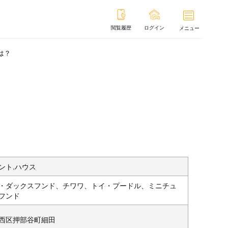
閲覧履歴
ログイン
メニュー
は？
ント.ハウス
・ダックスフンド、チワワ、トイ・プードル、ミニチュ
フンド
西区押部谷町細田