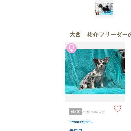
大西 祐介ブリーダー
成約済
2025/05/04 更新
1
PY000000925
チワワ