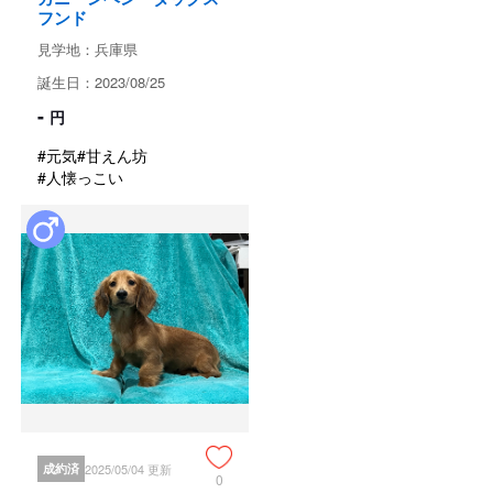
フンド
見学地：兵庫県
誕生日：2023/08/25
-
円
#元気
#甘えん坊
#人懐っこい
成約済
2025/05/04 更新
0