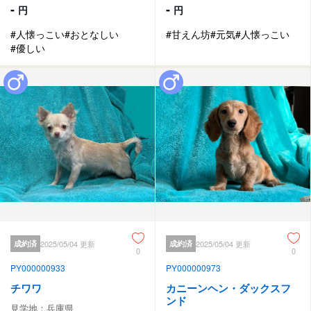
-
-
円
円
#人懐っこい
#おとなしい
#甘えん坊
#元気
#人懐っこい
#優しい
成約済
2025/05/04 更新
成約済
2025/05/04 更新
0
0
PY000000933
PY000000973
チワワ
カニーンヘン・ダックスフ
ンド
見学地：兵庫県