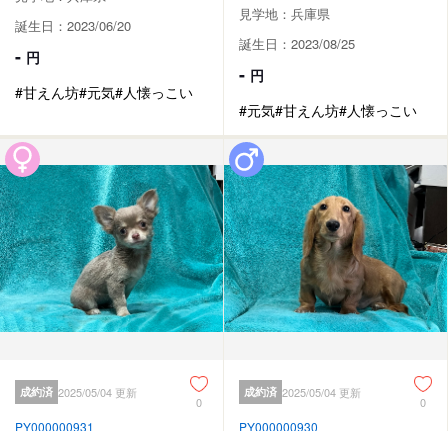
見学地：兵庫県
誕生日：2023/06/20
誕生日：2023/08/25
-
円
-
円
#甘えん坊
#元気
#人懐っこい
#元気
#甘えん坊
#人懐っこい
成約済
2025/05/04 更新
成約済
2025/05/04 更新
0
0
PY000000931
PY000000930